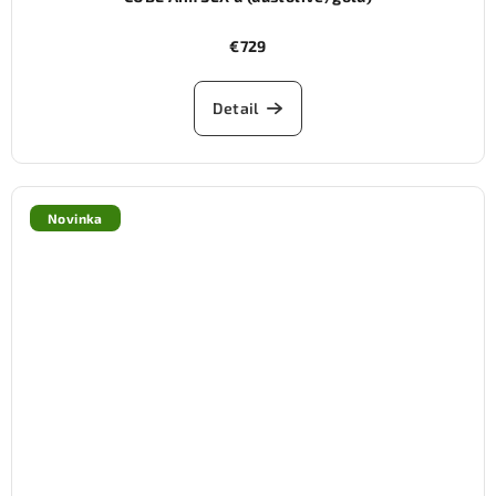
€729
Detail
Novinka