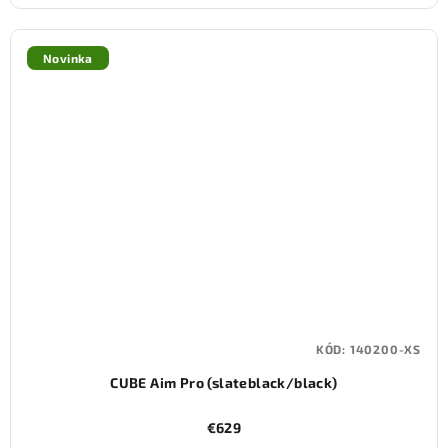
Novinka
KÓD:
140200-XS
CUBE Aim Pro (slateblack/black)
€629