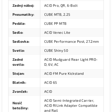
Zadný náboj
:
ACID Pro, QR, 6-Bolt
Pneumatiky
:
CUBE MTB, 2.25
Pedále
:
CUBE PP MTB
Sedlo
:
ACID Venec Lite
Sedlovka
:
CUBE Performance Post, 27.2mm
Svetlo
:
CUBE Shiny 50
Zadné
ACID Mudguard Rear Light PRO-
svetlo
:
D, 6V, AC
Stojan
:
ACID FM Pure Kickstand
Blatník
:
ACID 65
Zvonček
:
ACID
ACID Semi-Integrated Carrier,
Nosič
ACID RILink Adapter Compatible
batožiny
:
and Rail