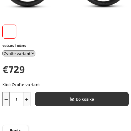
VEĽKOSŤ RÁMU
€729
Jednotková
Kód:
Zvoľte variant
cena:
−
+
Do košíka
Popis