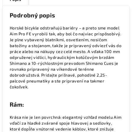
Podrobný popis
Horské bicykle odstraňujú bariéry – a preto sme model
Aim Pro FE vyrobili tak, aby bol čo najviac prispôsobivý.
Je plne vybavený blatníkmi, osvetlením, nosičom
batožiny a stojanom, takže je pripravený odviezť vás do
práce alebo na nákupy cez celé mesto. A vďaka 100 mm
odpruženej vidlici, hydraulickým kotúčovým brzdám
Shimano a 10-rýchlostným prevodom Shimano Cues je
rovnako pripravený na víkendové terénne
dobrodružstvá. Pridajte priľnavé, pohodlné 2,25-
palcové pneumatiky a ste pripravení na takmer
čokoľvek.
Rám:
Krása nie je len povrchná: elegantný vzhľad modelu Aim
vďačí za hladké zvárané spoje hlavovej a sedlovky,
ktoré dopĺňa vnútorné vedenie káblov, ktoré znižuje