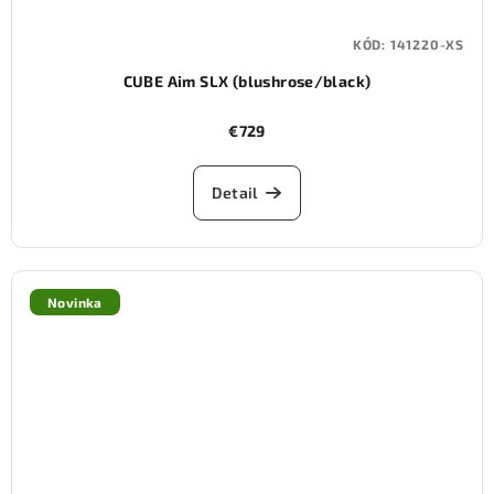
KÓD:
141220-XS
CUBE Aim SLX (blushrose/black)
€729
Detail
Novinka