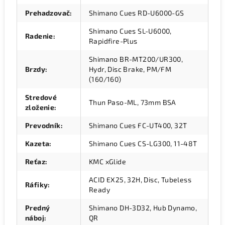
Prehadzovač
:
Shimano Cues RD-U6000-GS
Shimano Cues SL-U6000,
Radenie
:
Rapidfire-Plus
Shimano BR-MT200/UR300,
Brzdy
:
Hydr, Disc Brake, PM/FM
(160/160)
Stredové
Thun Paso-ML, 73mm BSA
zloženie
:
Prevodník
:
Shimano Cues FC-UT400, 32T
Kazeta
:
Shimano Cues CS-LG300, 11-48T
Reťaz
:
KMC xGlide
ACID EX25, 32H, Disc, Tubeless
Ráfiky
:
Ready
Predný
Shimano DH-3D32, Hub Dynamo,
náboj
:
QR