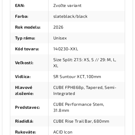
EAN
:
Zvoľte variant
Farba
:
slateblack/black
Rok modelu
:
2026
Typ rámu
:
Unisex
Kód tovaru
:
140230-XXL
Size Split: 27.5: XS, S // 29: M, L,
Veľkosti
:
XL
Vidlica
:
SR Suntour XCT, 100mm
Hlavové
CUBE FPH868p, Tapered, Semi-
zloženie
:
Integrated
CUBE Performance Stem,
Predstavec
:
31.8mm
Riadidlá
:
CUBE Rise Trail Bar, 680mm
Rukoväte
:
ACID Icon