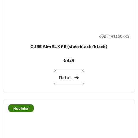
KÓD:
141250-XS
CUBE Aim SLX FE (slateblack/black)
€829
Detail
Novinka