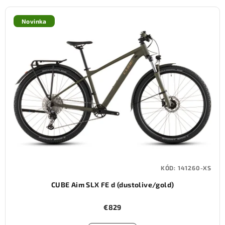
Novinka
KÓD:
141260-XS
CUBE Aim SLX FE d (dustolive/gold)
€829