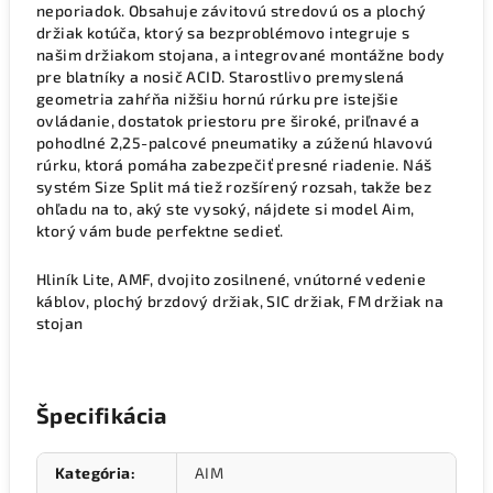
neporiadok. Obsahuje závitovú stredovú os a plochý
držiak kotúča, ktorý sa bezproblémovo integruje s
našim držiakom stojana, a integrované montážne body
pre blatníky a nosič ACID. Starostlivo premyslená
geometria zahŕňa nižšiu hornú rúrku pre istejšie
ovládanie, dostatok priestoru pre široké, priľnavé a
pohodlné 2,25-palcové pneumatiky a zúženú hlavovú
rúrku, ktorá pomáha zabezpečiť presné riadenie. Náš
systém Size Split má tiež rozšírený rozsah, takže bez
ohľadu na to, aký ste vysoký, nájdete si model Aim,
ktorý vám bude perfektne sedieť.
Hliník Lite, AMF, dvojito zosilnené, vnútorné vedenie
káblov, plochý brzdový držiak, SIC držiak, FM držiak na
stojan
Špecifikácia
Kategória
:
AIM