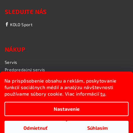
SLEDUJTE NÁS
KOLO Sport
NÁKUP
Servis
Predpredajný servis
Garančný servis
Na prispôsobenie obsahu a reklám, poskytovanie
Rozvoz bicyklov
funkcií sociálnych médií a analýzu návštevnosti
Poradenstvo
používame súbory cookie. Viac informácií
tu
.
My sme KOLO Sport
Nastavenie
Copyright 2026
Kolosport.sk
. Všetky práva vyhradené.
Upraviť nastavenie cookies
Odmietnuť
Súhlasím