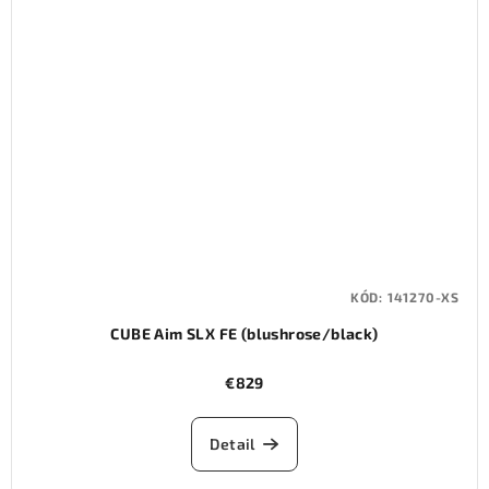
KÓD:
141270-XS
CUBE Aim SLX FE (blushrose/black)
€829
Detail