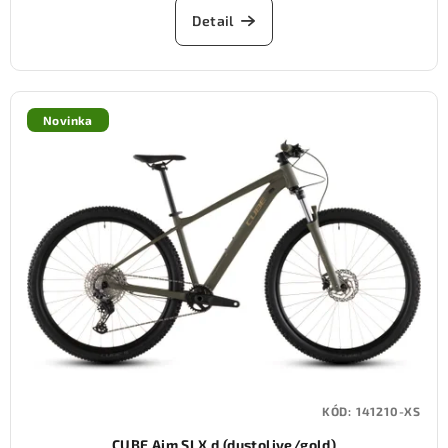
Detail
Novinka
KÓD:
141210-XS
CUBE Aim SLX d (dustolive/gold)