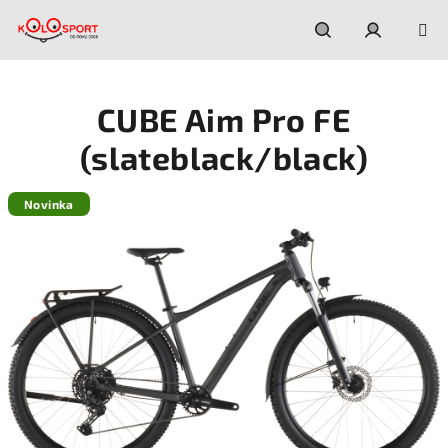
Prejsť
na
obsah
Hľadať
Prihláseni
CUBE Aim Pro FE
(slateblack/black)
Novinka