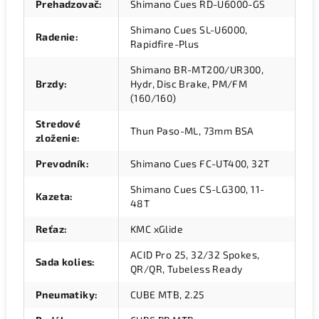
Prehadzovač
:
Shimano Cues RD-U6000-GS
Shimano Cues SL-U6000,
Radenie
:
Rapidfire-Plus
Shimano BR-MT200/UR300,
Brzdy
:
Hydr, Disc Brake, PM/FM
(160/160)
Stredové
Thun Paso-ML, 73mm BSA
zloženie
:
Prevodník
:
Shimano Cues FC-UT400, 32T
Shimano Cues CS-LG300, 11-
Kazeta
:
48T
Reťaz
:
KMC xGlide
ACID Pro 25, 32/32 Spokes,
Sada kolies
:
QR/QR, Tubeless Ready
Pneumatiky
:
CUBE MTB, 2.25