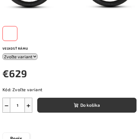
VEĽKOSŤ RÁMU
€629
Jednotková
Kód:
Zvoľte variant
cena:
−
+
Do košíka
Popis