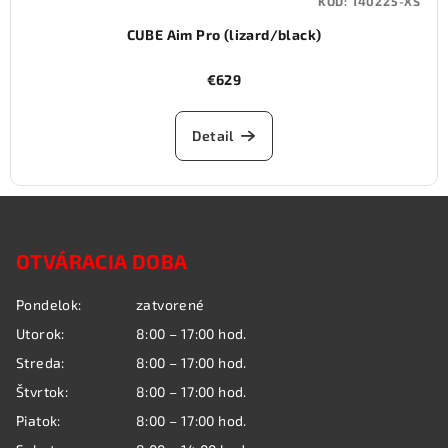
KÓD:
140225-XS
CUBE Aim Pro (lizard/black)
€629
Detail
Z
á
OTVÁRACIA DOBA
p
ä
Pondelok:
zatvorené
t
Utorok:
8:00 – 17:00 hod.
i
Streda:
8:00 – 17:00 hod.
e
Štvrtok:
8:00 – 17:00 hod.
Piatok:
8:00 – 17:00 hod.