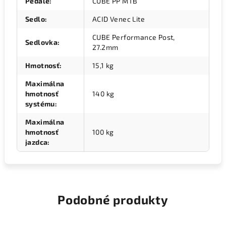
Pedále
:
CUBE PP MTB
Sedlo
:
ACID Venec Lite
CUBE Performance Post,
Sedlovka
:
27.2mm
Hmotnosť
:
15,1 kg
Maximálna
hmotnosť
140 kg
systému
:
Maximálna
hmotnosť
100 kg
jazdca
:
Podobné produkty