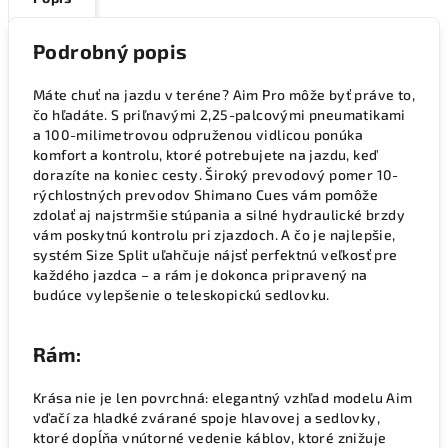
Podrobný popis
Máte chuť na jazdu v teréne? Aim Pro môže byť práve to,
čo hľadáte. S priľnavými 2,25-palcovými pneumatikami
a 100-milimetrovou odpruženou vidlicou ponúka
komfort a kontrolu, ktoré potrebujete na jazdu, keď
dorazíte na koniec cesty. Široký prevodový pomer 10-
rýchlostných prevodov Shimano Cues vám pomôže
zdolať aj najstrmšie stúpania a silné hydraulické brzdy
vám poskytnú kontrolu pri zjazdoch. A čo je najlepšie,
systém Size Split uľahčuje nájsť perfektnú veľkosť pre
každého jazdca – a rám je dokonca pripravený na
budúce vylepšenie o teleskopickú sedlovku.
Rám:
Krása nie je len povrchná: elegantný vzhľad modelu Aim
vďačí za hladké zvárané spoje hlavovej a sedlovky,
ktoré dopĺňa vnútorné vedenie káblov, ktoré znižuje