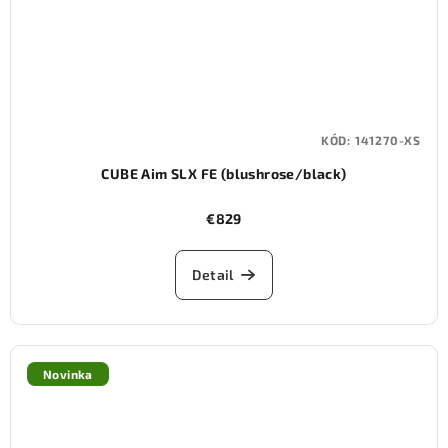
KÓD:
141270-XS
CUBE Aim SLX FE (blushrose/black)
€829
Detail
Novinka