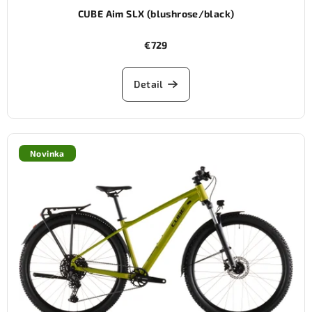
CUBE Aim SLX (blushrose/black)
€729
Detail
Novinka