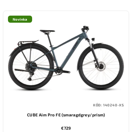
Novinka
KÓD:
140240-XS
CUBE Aim Pro FE (smaragdgrey/prism)
€729