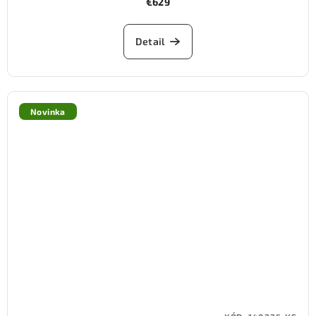
€629
Detail
Novinka