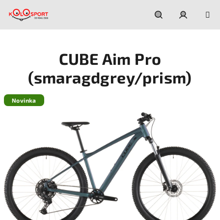
Prejsť
na
obsah
Hľadať
Prihláseni
CUBE Aim Pro
(smaragdgrey/prism)
Novinka