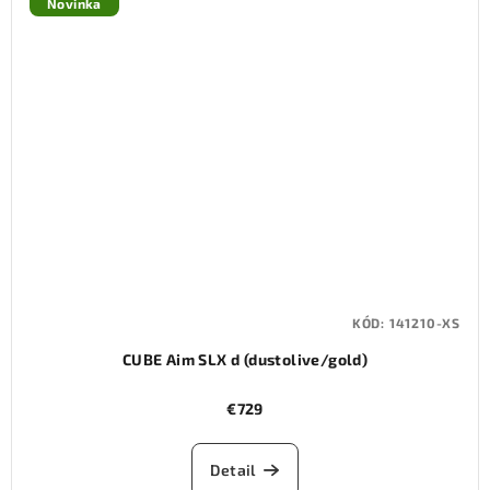
Novinka
KÓD:
141210-XS
CUBE Aim SLX d (dustolive/gold)
€729
Detail