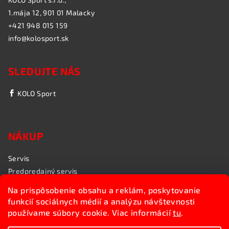
1.mája 12, 901 01 Malacky
+421 948 015 159
info@kolosport.sk
SLEDUJTE NÁS
KOLO Sport
NÁKUP
Servis
Predpredajný servis
Garančný servis
Na prispôsobenie obsahu a reklám, poskytovanie
Rozvoz bicyklov
funkcií sociálnych médií a analýzu návštevnosti
Poradenstvo
používame súbory cookie. Viac informácií
tu
.
My sme KOLO Sport