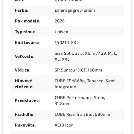
Farba
:
smaragdgrey/prism
Rok modelu
:
2026
Typ rámu
:
Unisex
Kód tovaru
:
140210-XXL
Size Split: 27.5: XS, S // 29: M, L,
Veľkosti
:
XL, XXL
Vidlica
:
SR Suntour XCT, 100mm
Hlavové
CUBE FPH868p, Tapered, Semi-
zloženie
:
Integrated
CUBE Performance Stem,
Predstavec
:
31.8mm
Riadidlá
:
CUBE Rise Trail Bar, 680mm
Rukoväte
:
ACID Icon