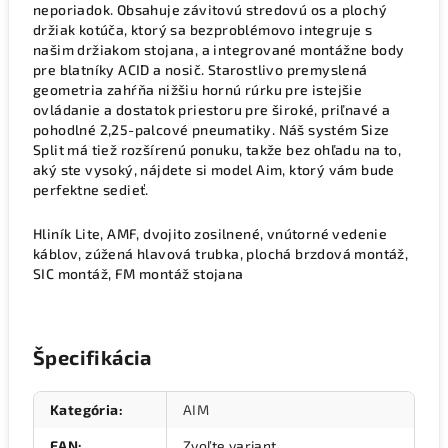
neporiadok. Obsahuje závitovú stredovú os a plochý
držiak kotúča, ktorý sa bezproblémovo integruje s
našim držiakom stojana, a integrované montážne body
pre blatníky ACID a nosič. Starostlivo premyslená
geometria zahŕňa nižšiu hornú rúrku pre istejšie
ovládanie a dostatok priestoru pre široké, priľnavé a
pohodlné 2,25-palcové pneumatiky. Náš systém Size
Split má tiež rozšírenú ponuku, takže bez ohľadu na to,
aký ste vysoký, nájdete si model Aim, ktorý vám bude
perfektne sedieť.
Hliník Lite, AMF, dvojito zosilnené, vnútorné vedenie
káblov, zúžená hlavová trubka, plochá brzdová montáž,
SIC montáž, FM montáž stojana
Špecifikácia
Kategória
:
AIM
EAN
:
Zvoľte variant