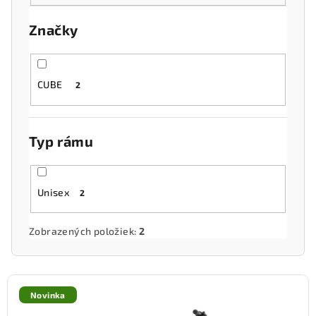
o
Značky
d
u
k
CUBE
2
t
o
v
Typ rámu
Unisex
2
Zobrazených položiek:
2
V
ý
Novinka
p