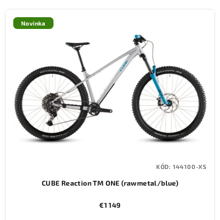
Novinka
KÓD:
144100-XS
CUBE Reaction TM ONE (rawmetal/blue)
€1 149