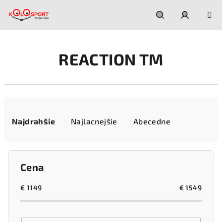
Prejsť
na
obsah
Hľadať
Prihláseni
REACTION TM
R
a
Najdrahšie
Najlacnejšie
Abecedne
d
e
n
Cena
i
e
€
1149
€
1549
p
r