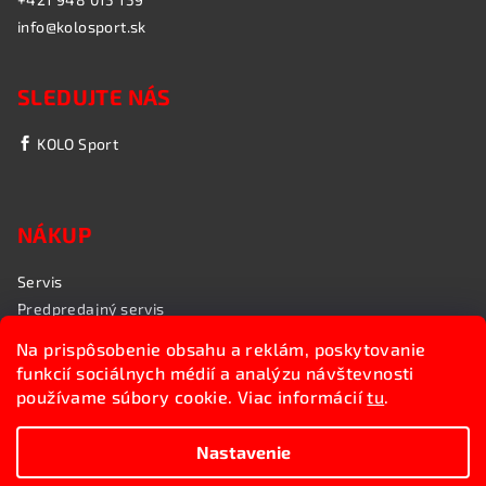
info@kolosport.sk
SLEDUJTE NÁS
KOLO Sport
NÁKUP
Servis
Predpredajný servis
Garančný servis
Na prispôsobenie obsahu a reklám, poskytovanie
Rozvoz bicyklov
funkcií sociálnych médií a analýzu návštevnosti
Poradenstvo
používame súbory cookie. Viac informácií
tu
.
My sme KOLO Sport
Nastavenie
Copyright 2026
Kolosport.sk
. Všetky práva vyhradené.