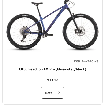
i
s
p
r
o
d
u
k
t
KÓD:
144200-XS
o
CUBE Reaction TM Pro (blueviolet/black)
v
€1 549
Detail