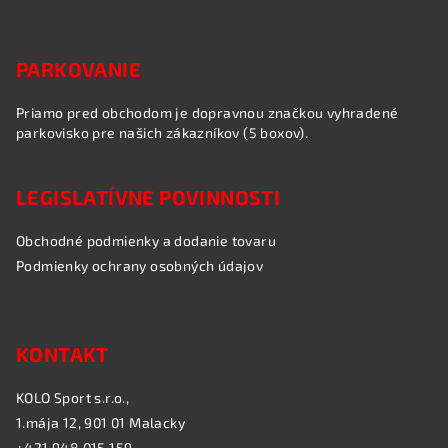
ý
p
i
PARKOVANIE
s
u
Priamo pred obchodom je dopravnou značkou vyhradené
parkovisko pre našich zákazníkov (5 boxov).
LEGISLATÍVNE POVINNOSTI
Obchodné podmienky a dodanie tovaru
Podmienky ochrany osobných údajov
KONTAKT
KOLO Sport s.r.o.,
1.mája 12, 901 01 Malacky
+421 948 015 159