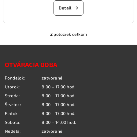
Detail
2
položiek celkom
O
v
Z
l
á
á
OTVÁRACIA DOBA
p
d
a
ä
Pondelok:
zatvorené
c
t
i
Utorok:
8:00 – 17:00 hod.
i
e
Streda:
8:00 – 17:00 hod.
e
p
Štvrtok:
8:00 – 17:00 hod.
r
Piatok:
8:00 – 17:00 hod.
v
k
Sobota:
8:00 – 14:00 hod.
y
Nedeľa:
zatvorené
v