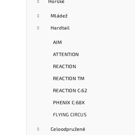
ý
Horské
p
Mládež
a
Hardtail
n
AIM
e
ATTENTION
l
REACTION
REACTION TM
REACTION C:62
PHENIX C:68X
FLYING CIRCUS
Celoodpružené