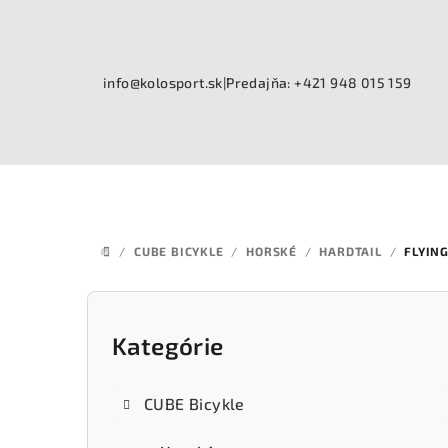
Prejsť
na
obsah
info@kolosport.sk
|
Predajňa: +421 948 015 159
/
CUBE BICYKLE
/
HORSKÉ
/
HARDTAIL
/
FLYING
DOMOV
B
o
Kategórie
Preskočiť
kategórie
č
CUBE Bicykle
n