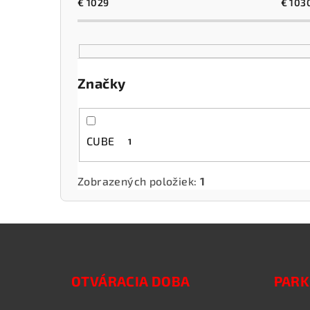
€
1029
€
103
Značky
CUBE
1
Zobrazených položiek:
1
Z
á
OTVÁRACIA DOBA
PARK
p