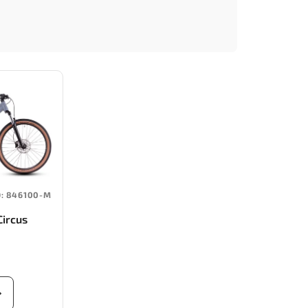
D:
846100-M
Circus
flex)