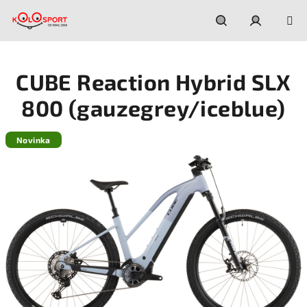
Prejsť
na
obsah
Hľadať
Prihláseni
CUBE Reaction Hybrid SLX
800 (gauzegrey/iceblue)
Novinka