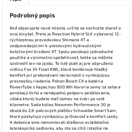
Podrobný popis
Keď objavujete nové miesta, určite sa nechcete starať o
svoj bicykel. Preto je Reaction Hybrid SLX vybavený 12-
rýchlostnou prevodovkou Shimano XT a
zodpovedajúcimi 4-piestovými hydraulickými
kotúčovými brzdami XT. Spolu ponúkajú jednoduché
použitie a výnimočnú spoľahlivosť, takže sa môžete
sústrediť len na jazdu. To isté platí aj pre odpruženú
vidlicu Fox 34 Float AWL, ktorá kombinuje hladký
komfort pri prekonávaní nerovností s vynikajúcou
presnosťou riadenia. Pohon Bosch CX a batéria
PowerTube s kapacitou 800 Wh hovoria samy za seba a
ponúkajú tichú a nenápadnú podporu pedálovania,
vďaka ktorej budete mať úsmev na tvári po celé
kilometre. Sada kolies Newmen Performance 30 je
obutá do 2,6-palcových plášťov Schwalbe Smart Sam,
ktoré poskytujú vynikajúcu priľnavosť a komfort jazdy.
A dokonca sme namontovali diaľkovo ovládateľnú
teleskopickú sedlovku, aby ste sa cítili istejšie na