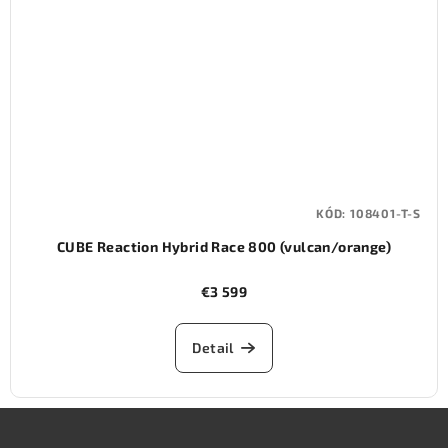
KÓD:
108401-T-S
CUBE Reaction Hybrid Race 800 (vulcan/orange)
€3 599
Detail
Z