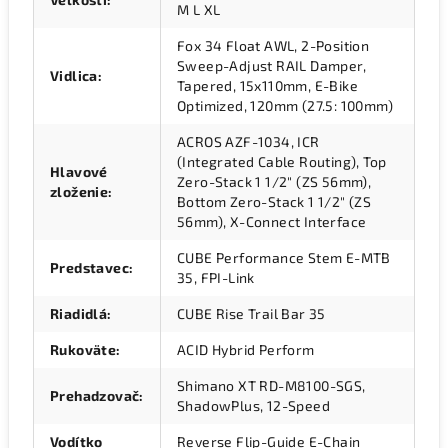
M L XL
Fox 34 Float AWL, 2-Position
Sweep-Adjust RAIL Damper,
Vidlica
:
Tapered, 15x110mm, E-Bike
Optimized, 120mm (27.5: 100mm)
ACROS AZF-1034, ICR
(Integrated Cable Routing), Top
Hlavové
Zero-Stack 1 1/2" (ZS 56mm),
zloženie
:
Bottom Zero-Stack 1 1/2" (ZS
56mm), X-Connect Interface
CUBE Performance Stem E-MTB
Predstavec
:
35, FPI-Link
Riadidlá
:
CUBE Rise Trail Bar 35
Rukoväte
:
ACID Hybrid Perform
Shimano XT RD-M8100-SGS,
Prehadzovač
:
ShadowPlus, 12-Speed
Vodítko
Reverse Flip-Guide E-Chain