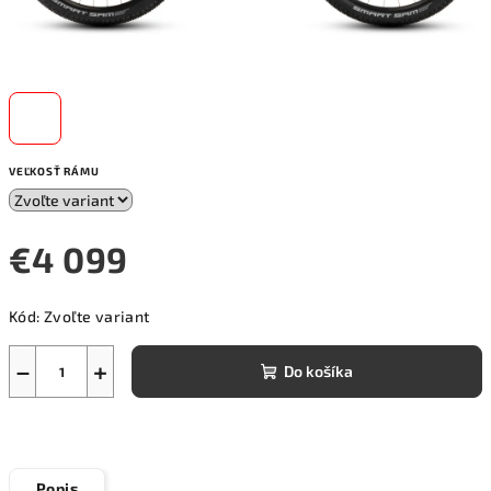
VEĽKOSŤ RÁMU
€4 099
Jednotková
Kód:
Zvoľte variant
cena:
−
+
Do košíka
Popis