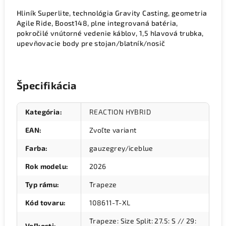
Hliník Superlite, technológia Gravity Casting, geometria
Agile Ride, Boost148, plne integrovaná batéria,
pokročilé vnútorné vedenie káblov, 1,5 hlavová trubka,
upevňovacie body pre stojan/blatník/nosič
Špecifikácia
Kategória
:
REACTION HYBRID
EAN
:
Zvoľte variant
Farba
:
gauzegrey/iceblue
Rok modelu
:
2026
Typ rámu
:
Trapeze
Kód tovaru
:
108611-T-XL
Trapeze: Size Split: 27.5: S // 29:
Veľkosti
: