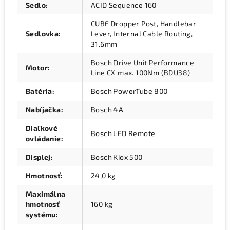
Sedlo
:
ACID Sequence 160
CUBE Dropper Post, Handlebar
Sedlovka
:
Lever, Internal Cable Routing,
31.6mm
Bosch Drive Unit Performance
Motor
:
Line CX max. 100Nm (BDU38)
Batéria
:
Bosch PowerTube 800
Nabíjačka
:
Bosch 4A
Diaľkové
Bosch LED Remote
ovládanie
:
Displej
:
Bosch Kiox 500
Hmotnosť
:
24,0 kg
Maximálna
hmotnosť
160 kg
systému
: