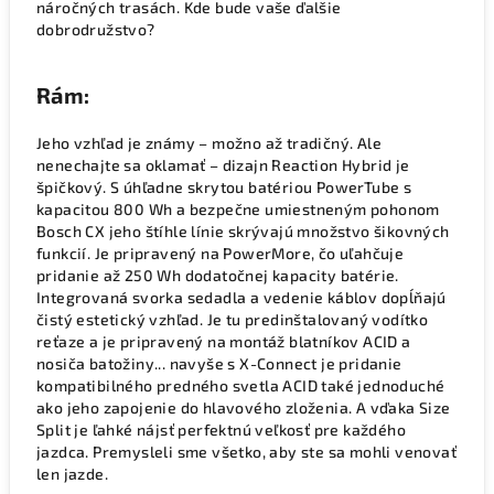
náročných trasách. Kde bude vaše ďalšie
dobrodružstvo?
Rám:
Jeho vzhľad je známy – možno až tradičný. Ale
nenechajte sa oklamať – dizajn Reaction Hybrid je
špičkový. S úhľadne skrytou batériou PowerTube s
kapacitou 800 Wh a bezpečne umiestneným pohonom
Bosch CX jeho štíhle línie skrývajú množstvo šikovných
funkcií. Je pripravený na PowerMore, čo uľahčuje
pridanie až 250 Wh dodatočnej kapacity batérie.
Integrovaná svorka sedadla a vedenie káblov dopĺňajú
čistý estetický vzhľad. Je tu predinštalovaný vodítko
reťaze a je pripravený na montáž blatníkov ACID a
nosiča batožiny... navyše s X-Connect je pridanie
kompatibilného predného svetla ACID také jednoduché
ako jeho zapojenie do hlavového zloženia. A vďaka Size
Split je ľahké nájsť perfektnú veľkosť pre každého
jazdca. Premysleli sme všetko, aby ste sa mohli venovať
len jazde.