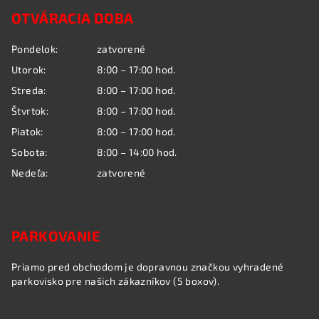
á
OTVÁRACIA DOBA
p
ä
Pondelok:
zatvorené
t
Utorok:
8:00 – 17:00 hod.
i
Streda:
8:00 – 17:00 hod.
e
Štvrtok:
8:00 – 17:00 hod.
Piatok:
8:00 – 17:00 hod.
Sobota:
8:00 – 14:00 hod.
Nedeľa:
zatvorené
PARKOVANIE
Priamo pred obchodom je dopravnou značkou vyhradené
parkovisko pre našich zákazníkov (5 boxov).