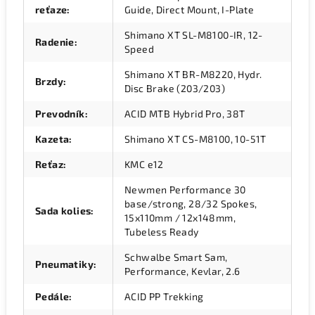
reťaze
:
Guide, Direct Mount, I-Plate
Shimano XT SL-M8100-IR, 12-
Radenie
:
Speed
Shimano XT BR-M8220, Hydr.
Brzdy
:
Disc Brake (203/203)
Prevodník
:
ACID MTB Hybrid Pro, 38T
Kazeta
:
Shimano XT CS-M8100, 10-51T
Reťaz
:
KMC e12
Newmen Performance 30
base/strong, 28/32 Spokes,
Sada kolies
:
15x110mm / 12x148mm,
Tubeless Ready
Schwalbe Smart Sam,
Pneumatiky
:
Performance, Kevlar, 2.6
Pedále
:
ACID PP Trekking