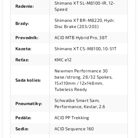
Shimano XT SL-M8100-IR, 12-
Radenie
:
Speed
Shimano XT BR-M8220, Hydr.
Brzdy
:
Disc Brake (203/203)
Prevodník
:
ACID MTB Hybrid Pro, 38T
Kazeta
:
Shimano XT CS-M8100, 10-51T
Reťaz
:
KMC e12
Newmen Performance 30
base/strong, 28/32 Spokes,
Sada kolies
:
15x110mm / 12x148mm,
Tubeless Ready
Schwalbe Smart Sam,
Pneumatiky
:
Performance, Kevlar, 2.6
Pedále
:
ACID PP Trekking
Sedlo
:
ACID Sequence 160