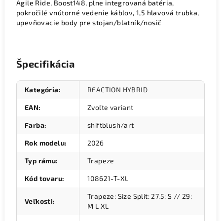
Agile Ride, Boost148, plne integrovaná batéria,
pokročilé vnútorné vedenie káblov, 1,5 hlavová trubka,
upevňovacie body pre stojan/blatník/nosič
Špecifikácia
Kategória
:
REACTION HYBRID
EAN
:
Zvoľte variant
Farba
:
shiftblush/art
Rok modelu
:
2026
Typ rámu
:
Trapeze
Kód tovaru
:
108621-T-XL
Trapeze: Size Split: 27.5: S // 29:
Veľkosti
:
M L XL