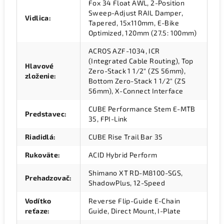
Fox 34 Float AWL, 2-Position
Sweep-Adjust RAIL Damper,
Vidlica
:
Tapered, 15x110mm, E-Bike
Optimized, 120mm (27.5: 100mm)
ACROS AZF-1034, ICR
(Integrated Cable Routing), Top
Hlavové
Zero-Stack 1 1/2" (ZS 56mm),
zloženie
:
Bottom Zero-Stack 1 1/2" (ZS
56mm), X-Connect Interface
CUBE Performance Stem E-MTB
Predstavec
:
35, FPI-Link
Riadidlá
:
CUBE Rise Trail Bar 35
Rukoväte
:
ACID Hybrid Perform
Shimano XT RD-M8100-SGS,
Prehadzovač
:
ShadowPlus, 12-Speed
Vodítko
Reverse Flip-Guide E-Chain
reťaze
:
Guide, Direct Mount, I-Plate