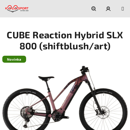
Prejsť
na
obsah
Hľadať
Prihláseni
CUBE Reaction Hybrid SLX
800 (shiftblush/art)
Novinka