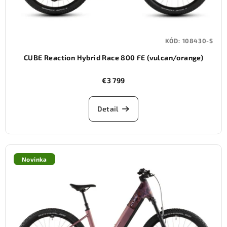
KÓD:
108430-S
CUBE Reaction Hybrid Race 800 FE (vulcan/orange)
€3 799
Detail
Novinka