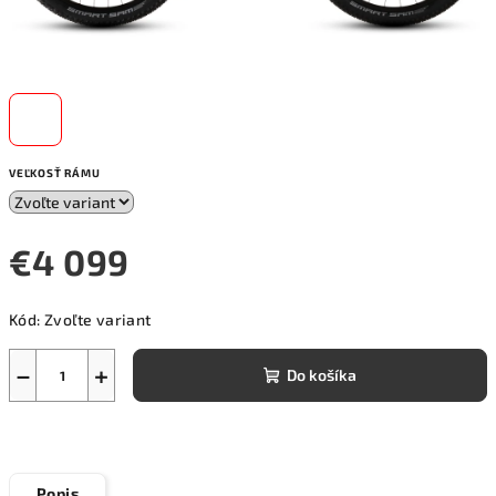
VEĽKOSŤ RÁMU
€4 099
Jednotková
Kód:
Zvoľte variant
cena:
−
+
Do košíka
Popis