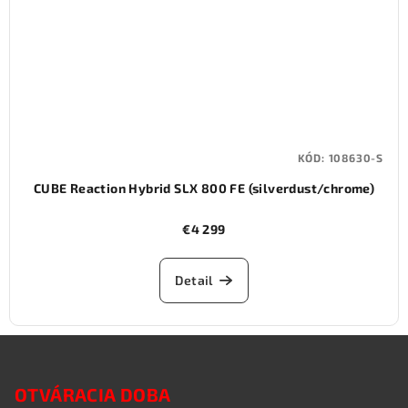
KÓD:
108630-S
CUBE Reaction Hybrid SLX 800 FE (silverdust/chrome)
€4 299
Detail
Z
á
OTVÁRACIA DOBA
p