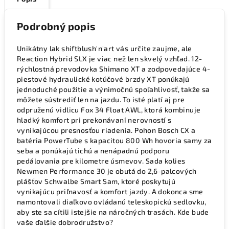
Podrobný popis
Unikátny lak shiftblush'n'art vás určite zaujme, ale
Reaction Hybrid SLX je viac než len skvelý vzhľad. 12-
rýchlostná prevodovka Shimano XT a zodpovedajúce 4-
piestové hydraulické kotúčové brzdy XT ponúkajú
jednoduché použitie a výnimočnú spoľahlivosť, takže sa
môžete sústrediť len na jazdu. To isté platí aj pre
odpruženú vidlicu Fox 34 Float AWL, ktorá kombinuje
hladký komfort pri prekonávaní nerovností s
vynikajúcou presnosťou riadenia. Pohon Bosch CX a
batéria PowerTube s kapacitou 800 Wh hovoria samy za
seba a ponúkajú tichú a nenápadnú podporu
pedálovania pre kilometre úsmevov. Sada kolies
Newmen Performance 30 je obutá do 2,6-palcových
plášťov Schwalbe Smart Sam, ktoré poskytujú
vynikajúcu priľnavosť a komfort jazdy. A dokonca sme
namontovali diaľkovo ovládanú teleskopickú sedlovku,
aby ste sa cítili istejšie na náročných trasách. Kde bude
vaše ďalšie dobrodružstvo?