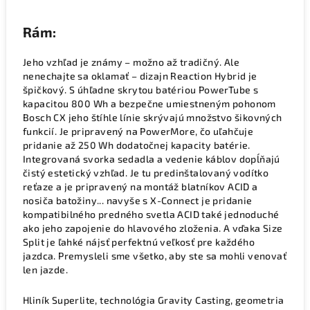
Rám:
Jeho vzhľad je známy – možno až tradičný. Ale
nenechajte sa oklamať – dizajn Reaction Hybrid je
špičkový. S úhľadne skrytou batériou PowerTube s
kapacitou 800 Wh a bezpečne umiestneným pohonom
Bosch CX jeho štíhle línie skrývajú množstvo šikovných
funkcií. Je pripravený na PowerMore, čo uľahčuje
pridanie až 250 Wh dodatočnej kapacity batérie.
Integrovaná svorka sedadla a vedenie káblov dopĺňajú
čistý estetický vzhľad. Je tu predinštalovaný vodítko
reťaze a je pripravený na montáž blatníkov ACID a
nosiča batožiny... navyše s X-Connect je pridanie
kompatibilného predného svetla ACID také jednoduché
ako jeho zapojenie do hlavového zloženia. A vďaka Size
Split je ľahké nájsť perfektnú veľkosť pre každého
jazdca. Premysleli sme všetko, aby ste sa mohli venovať
len jazde.
Hliník Superlite, technológia Gravity Casting, geometria