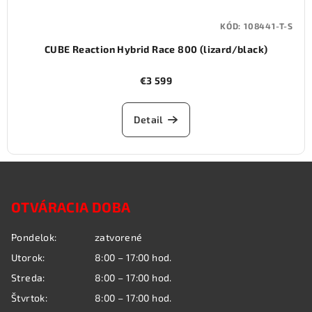
KÓD:
108441-T-S
CUBE Reaction Hybrid Race 800 (lizard/black)
€3 599
Detail
Z
á
OTVÁRACIA DOBA
p
ä
Pondelok:
zatvorené
t
Utorok:
8:00 – 17:00 hod.
i
Streda:
8:00 – 17:00 hod.
e
Štvrtok:
8:00 – 17:00 hod.