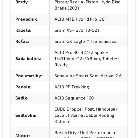
Brzdy
:
Piston/Rear 4-Piston, Hydr. Disc
Brake (203)
Prevodník
:
ACID MTB Hybrid Pro, 38T
Kazeta
:
Sram XS-1270, 10-52T
Reťaz
:
Sram GX Eagle™ Transmission
ACID Pro 30, 32/32 Spokes,
Sada kolies
:
15x110mm/12x148mm, Tubeless
Ready
Pneumatiky
:
Schwalbe Smart Sam, Active, 2.6
Pedále
:
ACID PP Trekking
Sedlo
:
ACID Sequence 160
CUBE Dropper Post, Handlebar
Sedlovka
:
Lever, Internal Cable Routing,
31.6mm
Bosch Drive Unit Performance
Motor
: