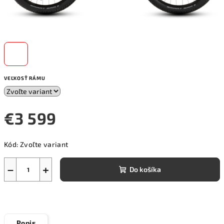
VEĽKOSŤ RÁMU
€3 599
Jednotková
Kód:
Zvoľte variant
cena:
−
+
Do košíka
Popis