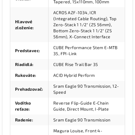
Tapered, 15x110mm, 100mm
ACROS AZF-1034, ICR
(Integrated Cable Routing), Top
Hlavové
Zero-Stack 1 1/2" (ZS 56mm),
zloženie
:
Bottom Zero-Stack 1 1/2" (ZS
56mm), X-Connect Interface
CUBE Performance Stem E-MTB
Predstavec
:
35, FPI-Link
Riadidlá
:
CUBE Rise Trail Bar 35
Rukoväte
:
ACID Hybrid Perform
Sram Eagle 90 Transmission, 12-
Prehadzovač
:
Speed
Vodítko
Reverse Flip-Guide E-Chain
reťaze
:
Guide, Direct Mount, I-Plate
Radenie
:
Sram Eagle 90 Transmission
Magura Louise, Front 4-