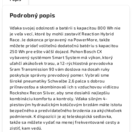
Podrobný popis
Vďaka svojej odolnosti a batérii s kapacitou 800 Wh nie
je veľa vecí, ktoré by mohli zastaviť Reaction Hybrid
Race. Je dokonca pripravený na PowerMore, takže
môžete pridať voliteľnú dodatočnú batériu s kapacitou
250 Wh pre ešte väčší dojazd. Pohon Bosch CX
vybavený systémom Smart System má výkon, ktorý
uľahčí akúkoľvek trasu, a 12-rýchlostná prevodovka
Sram Transmission 90 vám doslova na dosah ruky
poskytuje správny prevodový pomer. Vybrali sme
široké pneumatiky Schwalbe 2,6 palca s dobrou
priľnavosťou a skombinovali ich s vzduchovou vidlicou
Rockshox Recon Silver, aby sme dosiahli najlepšiu
kombináciu komfortu a kontroly. Vďaka silným 4-
piestovým hydraulickým kotúčovým brzdám máte istotu
bezpečného a predvídateľného brzdenia za akýchkoľvek
podmienok. K dispozícii je aj teleskopická sedlovka,
takže sa môžete vydať na menej frekventované cesty a
zistiť, kam vedú.