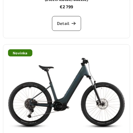
€2 799
Detail
Novinka