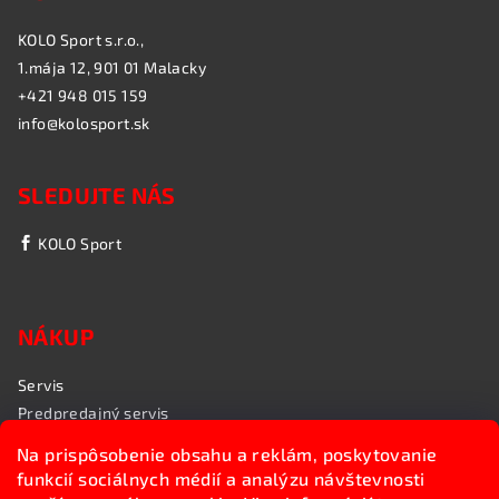
KOLO Sport s.r.o.,
1.mája 12, 901 01 Malacky
+421 948 015 159
info@kolosport.sk
SLEDUJTE NÁS
KOLO Sport
NÁKUP
Servis
Predpredajný servis
Garančný servis
Na prispôsobenie obsahu a reklám, poskytovanie
Rozvoz bicyklov
funkcií sociálnych médií a analýzu návštevnosti
Poradenstvo