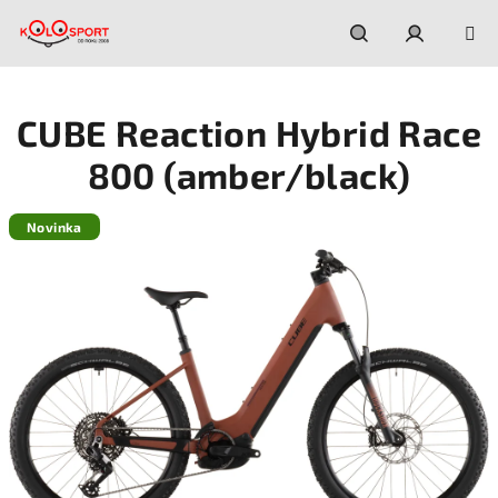
Prejsť
na
obsah
Hľadať
Prihláseni
CUBE Reaction Hybrid Race
800 (amber/black)
Novinka