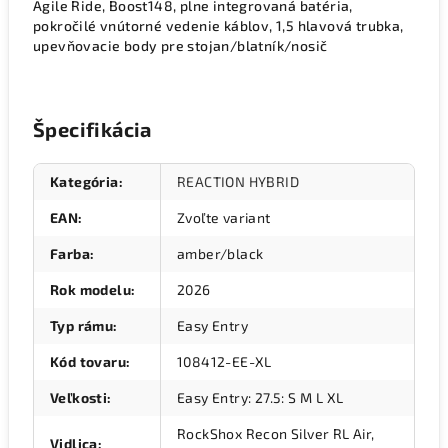
Agile Ride, Boost148, plne integrovaná batéria,
pokročilé vnútorné vedenie káblov, 1,5 hlavová trubka,
upevňovacie body pre stojan/blatník/nosič
Špecifikácia
Kategória
:
REACTION HYBRID
EAN
:
Zvoľte variant
Farba
:
amber/black
Rok modelu
:
2026
Typ rámu
:
Easy Entry
Kód tovaru
:
108412-EE-XL
Veľkosti
:
Easy Entry: 27.5: S M L XL
RockShox Recon Silver RL Air,
Vidlica
: