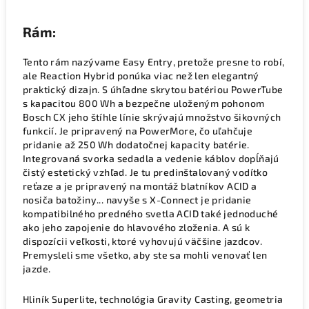
Rám:
Tento rám nazývame Easy Entry, pretože presne to robí,
ale Reaction Hybrid ponúka viac než len elegantný
praktický dizajn. S úhľadne skrytou batériou PowerTube
s kapacitou 800 Wh a bezpečne uloženým pohonom
Bosch CX jeho štíhle línie skrývajú množstvo šikovných
funkcií. Je pripravený na PowerMore, čo uľahčuje
pridanie až 250 Wh dodatočnej kapacity batérie.
Integrovaná svorka sedadla a vedenie káblov dopĺňajú
čistý estetický vzhľad. Je tu predinštalovaný vodítko
reťaze a je pripravený na montáž blatníkov ACID a
nosiča batožiny... navyše s X-Connect je pridanie
kompatibilného predného svetla ACID také jednoduché
ako jeho zapojenie do hlavového zloženia. A sú k
dispozícii veľkosti, ktoré vyhovujú väčšine jazdcov.
Premysleli sme všetko, aby ste sa mohli venovať len
jazde.
Hliník Superlite, technológia Gravity Casting, geometria