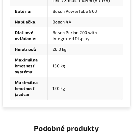
Line CX max. 100Nm (BDU38)
Batéria
:
Bosch PowerTube 800
Nabíjačka
:
Bosch 4A
Diaľkové
Bosch Purion 200 with
ovládanie
:
Integrated Display
Hmotnosť
:
26,0 kg
Maximálna
hmotnosť
150 kg
systému
:
Maximálna
hmotnosť
120 kg
jazdca
:
Podobné produkty