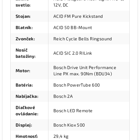
svetlo
:
12V, DC
Stojan
:
ACID FM Pure Kickstand
Blatník
:
ACID 50 BB-Mount
Zvonček
:
Reich Cycle Bells Ringsound
Nosič
ACID SIC 2.0 RILink
batožiny
:
Bosch Drive Unit Performance
Motor
:
Line PX max. 90Nm (BDU34)
Batéria
:
Bosch PowerTube 600
Nabíjačka
:
Bosch 2A
Diaľkové
Bosch LED Remote
ovládanie
:
Displej
:
Bosch Kiox 500
Hmotnosť
:
29,4 kg