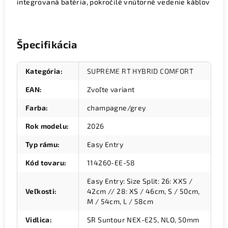
integrovaná batéria, pokročilé vnútorné vedenie káblov
Špecifikácia
Kategória
:
SUPREME RT HYBRID COMFORT
EAN
:
Zvoľte variant
Farba
:
champagne/grey
Rok modelu
:
2026
Typ rámu
:
Easy Entry
Kód tovaru
:
114260-EE-58
Easy Entry: Size Split: 26: XXS /
Veľkosti
:
42cm // 28: XS / 46cm, S / 50cm,
M / 54cm, L / 58cm
Vidlica
:
SR Suntour NEX-E25, NLO, 50mm