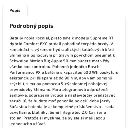
Popis
Podrobný popis
Detaily robia rozdiel, preto sme k modelu Supreme RT
Hybrid Comfort EXC pridali pohodlné torpédo brzdy. V
kombinácii s výkonom hydraulických kotúčových bŕzd
Shimano a pohodlným priľnavým povrchom pneumatík
Schwalbe Motion Big Apple 50 mm budete mať vždy
všetko pod kontrolou. Pohonná jednotka Bosch
Performance PX a batéria s kapacitou 600 Wh poskytujú
asistenciu pri šliapaní až do 90 Nm, aby vám pomohli
zrýchliť, s malou pomocou 5-rýchlostnej nábojovej
prevodovky Shimano. Paralelogramová odpružená
sedlovka, odpružená vidlica a nastaviteľný predstavec
zaručujú, že budete mať pohodlie po celú dobu jazdy.
Súčasťou balenia je aj kompletné príslušenstvo – sada
osvetlenia, blatníky, Semi Integrated 2.0 Carrier a
stojan. Pretože si myslíme, že by ste si mali jazdu
jednoducho užívať.