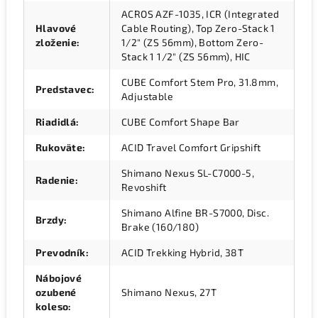
ACROS AZF-1035, ICR (Integrated
Hlavové
Cable Routing), Top Zero-Stack 1
zloženie
:
1/2" (ZS 56mm), Bottom Zero-
Stack 1 1/2" (ZS 56mm), HIC
CUBE Comfort Stem Pro, 31.8mm,
Predstavec
:
Adjustable
Riadidlá
:
CUBE Comfort Shape Bar
Rukoväte
:
ACID Travel Comfort Gripshift
Shimano Nexus SL-C7000-5,
Radenie
:
Revoshift
Shimano Alfine BR-S7000, Disc.
Brzdy
:
Brake (160/180)
Prevodník
:
ACID Trekking Hybrid, 38T
Nábojové
ozubené
Shimano Nexus, 27T
koleso
: