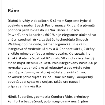
Rám:
Diabol je vždy v detailoch. S rámom Supreme Hybrid
poskytuje motor Bosch Performance PX tichú a plynulú
podporu pedálov až do 90 Nm. Batéria Bosch
PowerTube s kapacitou 600 Wh je elegantne uložená vo
vnútri spodnej rúrky, zatiaľ čo technológia Smooth
Welding dopĺňa čisté, takmer organické línie rámu.
Integrované vedenie káblov a X-Connect udržujú drôty
a káble mimo dohľadu a mimo dosahu. K dispozícii je
široká škála veľkostí od 42 cm do 58 cm, takže si každý
môže nájsť ideálnu veľkosť. Polointegrovaný nosič 2.0 je
rovnako elegantný ako aj robustný a poskytuje vám
pevnú platformu, na ktorej môžete prevážať... no,
čokoľvek potrebujete. Pridali sme blatníky, kompletný
osvetľovací systém a stojan, takže ste naozaj
pripravení na všetko.
Hliník Superlite, geometria Comfort Ride, prémiový
komfort a bezpečnosť, polointegrovaný nosič, plne