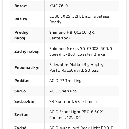
Reťaz
:
KMC Z610
CUBE EX25, 32H, Disc, Tubeless
Ráfiky
:
Ready
Predný
Shimano HB-QC300, QR,
náboj
:
Centerlock
Shimano Nexus SG-C7002-5CD, 5-
Zadný náboj
:
Speed, 5-Bolt, Coaster Brake
Schwalbe Motion Big Apple,
Pneumatiky
:
PerfL, RaceGuard, 50-622
Pedále
:
ACID PP Trekking
Sedlo
:
ACID Shen Pro
Sedlovka
:
SR Suntour NVX, 31.6mm
ACID Front Light PRO-E 60 X-
Svetlo
:
Connect, 12V, DC
Zadné
ACID Mudguard Rear Light PRO-E,