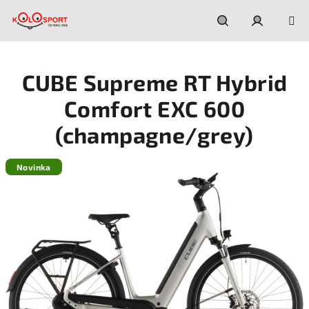
Prejsť
na
obsah
Hľadať
Prihláseni
CUBE Supreme RT Hybrid
Comfort EXC 600
(champagne/grey)
Novinka