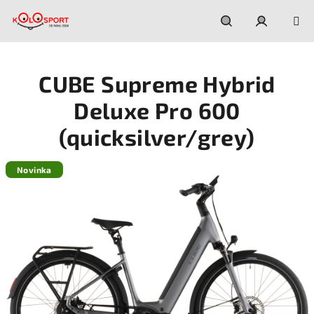
Prejsť
na
obsah
Hľadať
Prihláseni
CUBE Supreme Hybrid
Deluxe Pro 600
(quicksilver/grey)
Novinka