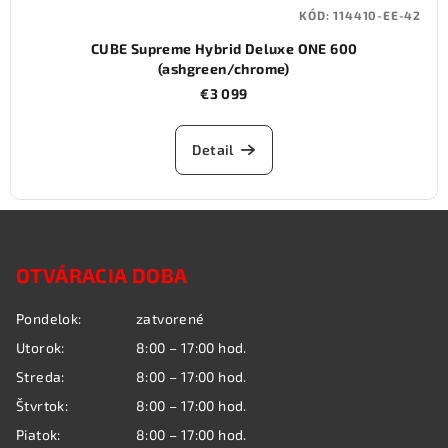
KÓD:
114410-EE-42
CUBE Supreme Hybrid Deluxe ONE 600
(ashgreen/chrome)
€3 099
Detail
Z
á
OTVÁRACIA DOBA
p
ä
Pondelok:
zatvorené
t
Utorok:
8:00 – 17:00 hod.
i
Streda:
8:00 – 17:00 hod.
e
Štvrtok:
8:00 – 17:00 hod.
Piatok:
8:00 – 17:00 hod.