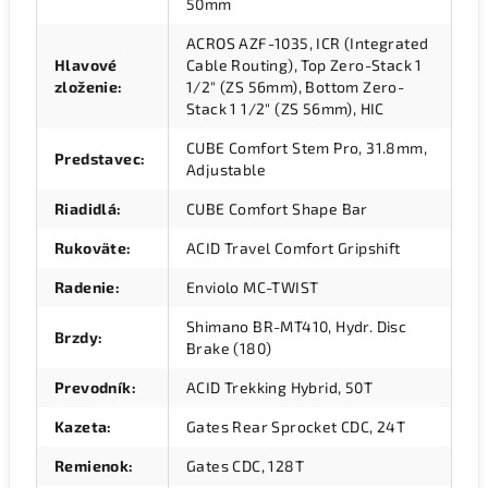
50mm
ACROS AZF-1035, ICR (Integrated
Hlavové
Cable Routing), Top Zero-Stack 1
zloženie
:
1/2" (ZS 56mm), Bottom Zero-
Stack 1 1/2" (ZS 56mm), HIC
CUBE Comfort Stem Pro, 31.8mm,
Predstavec
:
Adjustable
Riadidlá
:
CUBE Comfort Shape Bar
Rukoväte
:
ACID Travel Comfort Gripshift
Radenie
:
Enviolo MC-TWIST
Shimano BR-MT410, Hydr. Disc
Brzdy
:
Brake (180)
Prevodník
:
ACID Trekking Hybrid, 50T
Kazeta
:
Gates Rear Sprocket CDC, 24T
Remienok
:
Gates CDC, 128T