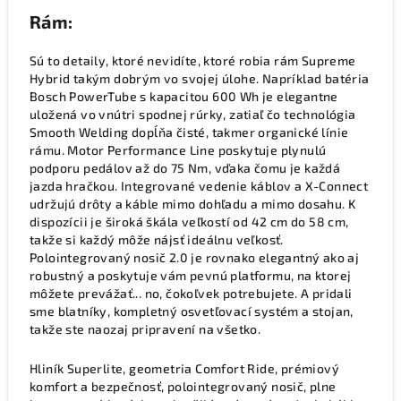
Rám:
Sú to detaily, ktoré nevidíte, ktoré robia rám Supreme
Hybrid takým dobrým vo svojej úlohe. Napríklad batéria
Bosch PowerTube s kapacitou 600 Wh je elegantne
uložená vo vnútri spodnej rúrky, zatiaľ čo technológia
Smooth Welding dopĺňa čisté, takmer organické línie
rámu. Motor Performance Line poskytuje plynulú
podporu pedálov až do 75 Nm, vďaka čomu je každá
jazda hračkou. Integrované vedenie káblov a X-Connect
udržujú drôty a káble mimo dohľadu a mimo dosahu. K
dispozícii je široká škála veľkostí od 42 cm do 58 cm,
takže si každý môže nájsť ideálnu veľkosť.
Polointegrovaný nosič 2.0 je rovnako elegantný ako aj
robustný a poskytuje vám pevnú platformu, na ktorej
môžete prevážať... no, čokoľvek potrebujete. A pridali
sme blatníky, kompletný osvetľovací systém a stojan,
takže ste naozaj pripravení na všetko.
Hliník Superlite, geometria Comfort Ride, prémiový
komfort a bezpečnosť, polointegrovaný nosič, plne