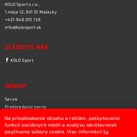
KOLO Sport s.r.o.,
1.mája 12, 901 01 Malacky
+421 948 015 159
info@kolosport.sk
SLEDUJTE NÁS
KOLO Sport
NÁKUP
Servis
Predpredajný servis
Garančný servis
Na prispôsobenie obsahu a reklám, poskytovanie
Rozvoz bicyklov
funkcií sociálnych médií a analýzu návštevnosti
Poradenstvo
používame súbory cookie. Viac informácií
tu
.