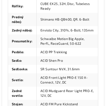
CUBE EX25, 32H, Disc, Tubeless
Ráfiky
:
Ready
Predný
Shimano HB-QB400, QR. 6-Bolt
náboj
:
Zadný náboj
:
Enviolo City, 310%, 6-Bolt, 135mm
Schwalbe Motion Big Apple,
Pneumatiky
:
PerfL, RaceGuard, 50-622
Pedále
:
ACID PP Trekking
Sedlo
:
ACID Shen Pro
Sedlovka
:
SR Suntour NVX, 31.6mm
ACID Front Light PRO-E 150 X-
Svetlo
:
Connect, 12V, DC
Zadné
ACID Mudguard Rear Light PRO-E,
svetlo
:
12V, DC
Stojan
:
ACID FM Pure Kickstand