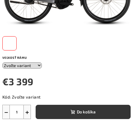
VEĽKOSŤ RÁMU
€3 399
Jednotková
Kód:
Zvoľte variant
cena:
−
+
Do košíka