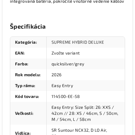
integrovaná batéria, pokročilé vnútorné vedenie káblov
Špecifikácia
Kategória
:
SUPREME HYBRID DELUXE
EAN
:
Zvoľte variant
Farba
:
quicksilver/grey
Rok modelu
:
2026
Typ rámu
:
Easy Entry
Kód tovaru
:
114500-EE-58
Easy Entry: Size Split: 26: XXS /
Veľkosti
:
42cm // 28: XS / 46cm, S / 50cm,
M / 54cm, L / 58cm
SR Suntour NCX32, D LO Air,
Vidlica
: