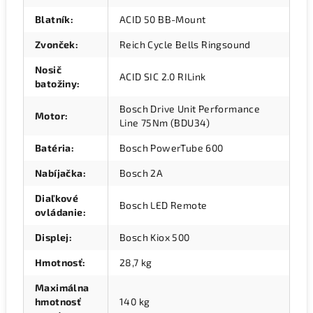
Blatník
:
ACID 50 BB-Mount
Zvonček
:
Reich Cycle Bells Ringsound
Nosič
ACID SIC 2.0 RILink
batožiny
:
Bosch Drive Unit Performance
Motor
:
Line 75Nm (BDU34)
Batéria
:
Bosch PowerTube 600
Nabíjačka
:
Bosch 2A
Diaľkové
Bosch LED Remote
ovládanie
:
Displej
:
Bosch Kiox 500
Hmotnosť
:
28,7 kg
Maximálna
hmotnosť
140 kg