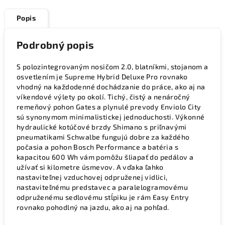
Popis
Podrobný popis
S polozintegrovaným nosičom 2.0, blatníkmi, stojanom a
osvetlením je Supreme Hybrid Deluxe Pro rovnako
vhodný na každodenné dochádzanie do práce, ako aj na
víkendové výlety po okolí. Tichý, čistý a nenáročný
remeňový pohon Gates a plynulé prevody Enviolo City
sú synonymom minimalistickej jednoduchosti. Výkonné
hydraulické kotúčové brzdy Shimano s priľnavými
pneumatikami Schwalbe fungujú dobre za každého
počasia a pohon Bosch Performance a batéria s
kapacitou 600 Wh vám pomôžu šliapať do pedálov a
užívať si kilometre úsmevov. A vďaka ľahko
nastaviteľnej vzduchovej odpruženej vidlici,
nastaviteľnému predstavec a paralelogramovému
odpruženému sedlovému stĺpiku je rám Easy Entry
rovnako pohodlný na jazdu, ako aj na pohľad.