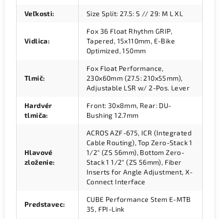
Veľkosti
:
Size Split: 27.5: S // 29: M L XL
Fox 36 Float Rhythm GRIP,
Vidlica
:
Tapered, 15x110mm, E-Bike
Optimized, 150mm
Fox Float Performance,
Tlmič
:
230x60mm (27.5: 210x55mm),
Adjustable LSR w/ 2-Pos. Lever
Hardvér
Front: 30x8mm, Rear: DU-
tlmiča
:
Bushing 12.7mm
ACROS AZF-675, ICR (Integrated
Cable Routing), Top Zero-Stack 1
Hlavové
1/2" (ZS 56mm), Bottom Zero-
zloženie
:
Stack 1 1/2" (ZS 56mm), Fiber
Inserts for Angle Adjustment, X-
Connect Interface
CUBE Performance Stem E-MTB
Predstavec
:
35, FPI-Link