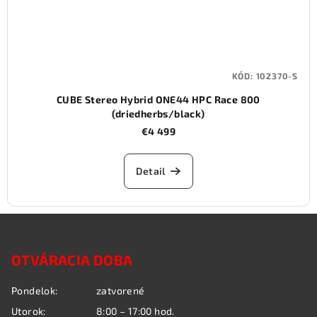
KÓD:
102370-S
CUBE Stereo Hybrid ONE44 HPC Race 800
(driedherbs/black)
€4 499
Detail
Z
á
OTVÁRACIA DOBA
p
ä
Pondelok:
zatvorené
t
Utorok:
8:00 – 17:00 hod.