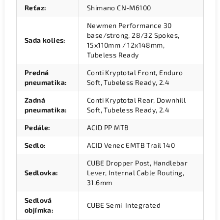
Reťaz
:
Shimano CN-M6100
Newmen Performance 30
base/strong, 28/32 Spokes,
Sada kolies
:
15x110mm / 12x148mm,
Tubeless Ready
Predná
Conti Kryptotal Front, Enduro
pneumatika
:
Soft, Tubeless Ready, 2.4
Zadná
Conti Kryptotal Rear, Downhill
pneumatika
:
Soft, Tubeless Ready, 2.4
Pedále
:
ACID PP MTB
Sedlo
:
ACID Venec EMTB Trail 140
CUBE Dropper Post, Handlebar
Sedlovka
:
Lever, Internal Cable Routing,
31.6mm
Sedlová
CUBE Semi-Integrated
objímka
: