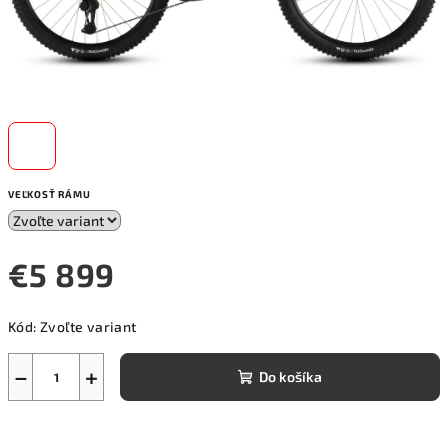
VEĽKOSŤ RÁMU
€5 899
Jednotková
Kód:
Zvoľte variant
cena:
−
+
Do košíka