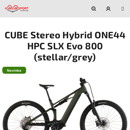
Prejsť
na
obsah
Hľadať
Prihláseni
CUBE Stereo Hybrid ONE44
HPC SLX Evo 800
(stellar/grey)
Novinka