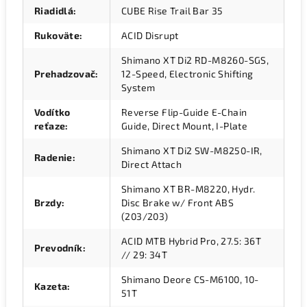
Riadidlá
:
CUBE Rise Trail Bar 35
Rukoväte
:
ACID Disrupt
Shimano XT Di2 RD-M8260-SGS,
Prehadzovač
:
12-Speed, Electronic Shifting
System
Vodítko
Reverse Flip-Guide E-Chain
reťaze
:
Guide, Direct Mount, I-Plate
Shimano XT Di2 SW-M8250-IR,
Radenie
:
Direct Attach
Shimano XT BR-M8220, Hydr.
Brzdy
:
Disc Brake w/ Front ABS
(203/203)
ACID MTB Hybrid Pro, 27.5: 36T
Prevodník
:
// 29: 34T
Shimano Deore CS-M6100, 10-
Kazeta
:
51T