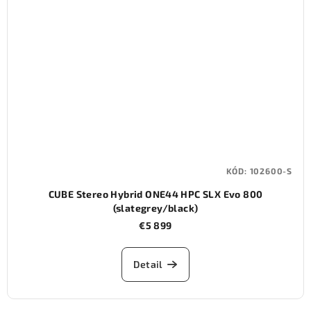
KÓD:
102600-S
CUBE Stereo Hybrid ONE44 HPC SLX Evo 800
(slategrey/black)
€5 899
Detail