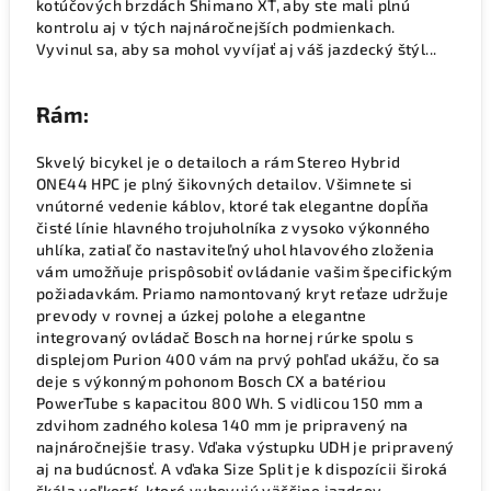
kotúčových brzdách Shimano XT, aby ste mali plnú
kontrolu aj v tých najnáročnejších podmienkach.
Vyvinul sa, aby sa mohol vyvíjať aj váš jazdecký štýl...
Rám:
Skvelý bicykel je o detailoch a rám Stereo Hybrid
ONE44 HPC je plný šikovných detailov. Všimnete si
vnútorné vedenie káblov, ktoré tak elegantne dopĺňa
čisté línie hlavného trojuholníka z vysoko výkonného
uhlíka, zatiaľ čo nastaviteľný uhol hlavového zloženia
vám umožňuje prispôsobiť ovládanie vašim špecifickým
požiadavkám. Priamo namontovaný kryt reťaze udržuje
prevody v rovnej a úzkej polohe a elegantne
integrovaný ovládač Bosch na hornej rúrke spolu s
displejom Purion 400 vám na prvý pohľad ukážu, čo sa
deje s výkonným pohonom Bosch CX a batériou
PowerTube s kapacitou 800 Wh. S vidlicou 150 mm a
zdvihom zadného kolesa 140 mm je pripravený na
najnáročnejšie trasy. Vďaka výstupku UDH je pripravený
aj na budúcnosť. A vďaka Size Split je k dispozícii široká
škála veľkostí, ktoré vyhovujú väčšine jazdcov.