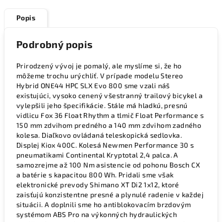
Popis
Podrobný popis
Prirodzený vývoj je pomalý, ale myslíme si, že ho
môžeme trochu urýchliť. V prípade modelu Stereo
Hybrid ONE44 HPC SLX Evo 800 sme vzali náš
existujúci, vysoko cenený všestranný trailový bicykel a
vylepšili jeho špecifikácie. Stále má hladkú, presnú
vidlicu Fox 36 Float Rhythm a tlmič Float Performance s
150 mm zdvihom predného a 140 mm zdvihom zadného
kolesa. Diaľkovo ovládaná teleskopická sedlovka.
Displej Kiox 400C. Kolesá Newmen Performance 30 s
pneumatikami Continental Kryptotal 2,4 palca. A
samozrejme až 100 Nm asistencie od pohonu Bosch CX
a batérie s kapacitou 800 Wh. Pridali sme však
elektronické prevody Shimano XT Di2 1x12, ktoré
zaisťujú konzistentne presné a plynulé radenie v každej
situácii. A doplnili sme ho antiblokovacím brzdovým
systémom ABS Pro na výkonných hydraulických