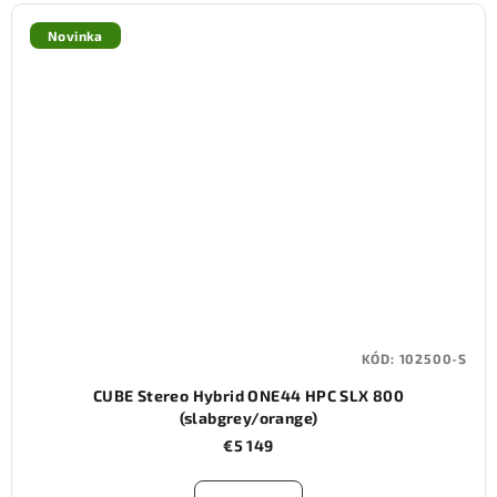
Novinka
KÓD:
102500-S
CUBE Stereo Hybrid ONE44 HPC SLX 800
(slabgrey/orange)
€5 149