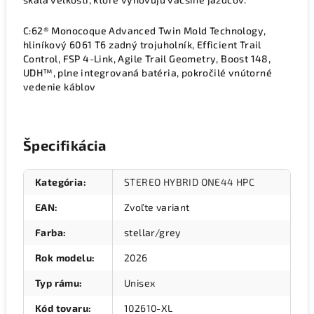
C:62® Monocoque Advanced Twin Mold Technology,
hliníkový 6061 T6 zadný trojuholník, Efficient Trail
Control, FSP 4-Link, Agile Trail Geometry, Boost 148,
UDH™, plne integrovaná batéria, pokročilé vnútorné
vedenie káblov
Špecifikácia
Kategória
:
STEREO HYBRID ONE44 HPC
EAN
:
Zvoľte variant
Farba
:
stellar/grey
Rok modelu
:
2026
Typ rámu
:
Unisex
Kód tovaru
:
102610-XL