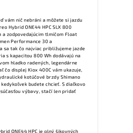
keď vám nič nebráni a môžete si jazdu
tereo Hybrid ONE44 HPC SLX 800
hm a zodpovedajúcim tlmičom Float
wmen Performance 30 a
 sa tak čo najviac približujeme jazde
ria s kapacitou 800 Wh dodávajú na
tvom hladko radených, legendárne
aľ čo displej Kiox 400C vám ukazuje,
 hydraulické kotúčové brzdy Shimano
kedykoľvek budete chcieť. S diaľkovo
súčasťou výbavy, stačí len pridať
Hybrid ONE44 HPC je plný šikovných