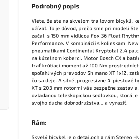
Podrobný popis
Viete, že ste na skvelom trailovom bicykli, 
užívať. To je dôvod, prečo sme pri modeli S
začali s 150 mm vidlicou Fox 36 Float Rhyt
Performance. V kombinácii s kolieskami Ne
pneumatikami Continental Kryptotal 2,4 palca
na kúzelnom koberci. Motor Bosch CX a baté
trať krútiaci moment až 100 Nm prostredníc
spoľahlivých prevodov Shimano XT 1x12, zati
čo sa deje. A silné, progresívne 4-piestové
XT s 203 mm rotormi vás bezpečne zastavia, 
ovládanou teleskopickou sedlovkou, ktorá je 
svojho ducha dobrodružstva... a vyraziť.
Rám:
Skvelý bicykel je o detailoch a rám Stereo 