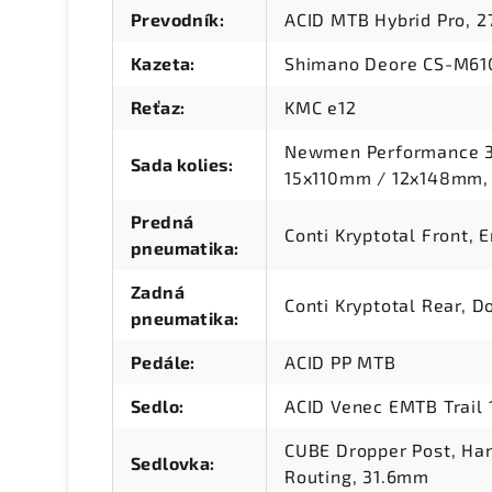
Prevodník
:
ACID MTB Hybrid Pro, 27
Kazeta
:
Shimano Deore CS-M610
Reťaz
:
KMC e12
Newmen Performance 30
Sada kolies
:
15x110mm / 12x148mm,
Predná
Conti Kryptotal Front, 
pneumatika
:
Zadná
Conti Kryptotal Rear, D
pneumatika
:
Pedále
:
ACID PP MTB
Sedlo
:
ACID Venec EMTB Trail 
CUBE Dropper Post, Han
Sedlovka
:
Routing, 31.6mm