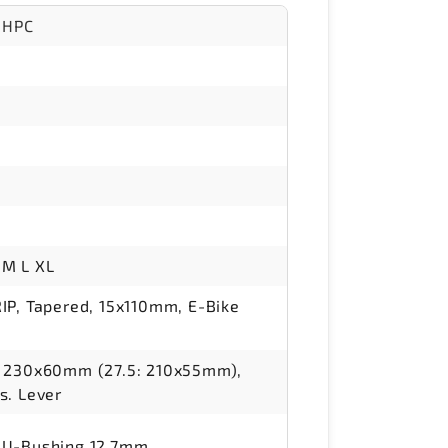
 HPC
: M L XL
IP, Tapered, 15x110mm, E-Bike
, 230x60mm (27.5: 210x55mm),
s. Lever
DU-Bushing 12.7mm