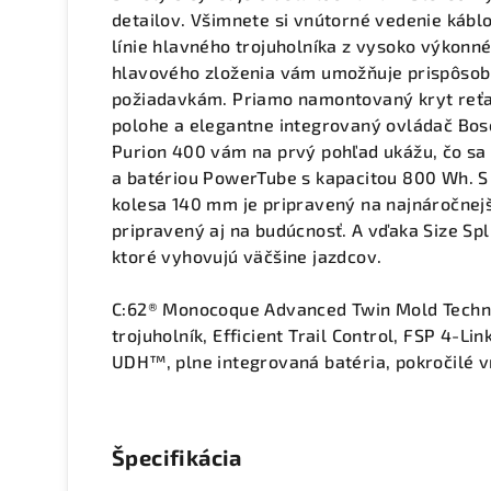
detailov. Všimnete si vnútorné vedenie káblo
línie hlavného trojuholníka z vysoko výkonnéh
hlavového zloženia vám umožňuje prispôsobi
požiadavkám. Priamo namontovaný kryt reťaz
polohe a elegantne integrovaný ovládač Bosc
Purion 400 vám na prvý pohľad ukážu, čo s
a batériou PowerTube s kapacitou 800 Wh. S
kolesa 140 mm je pripravený na najnáročnejš
pripravený aj na budúcnosť. A vďaka Size Split
ktoré vyhovujú väčšine jazdcov.
C:62® Monocoque Advanced Twin Mold Techno
trojuholník, Efficient Trail Control, FSP 4-Li
UDH™, plne integrovaná batéria, pokročilé 
Špecifikácia