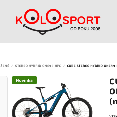
UŽENÉ
/
STEREO HYBRID ONE44 HPC
/
CUBE STEREO HYBRID ONE44 
C
Novinka
O
(
VEĽ