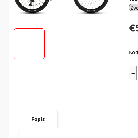
€
Jed
cen
Kód
−
Popis