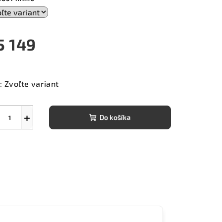
5 149
notková
a:
:
Zvoľte variant
+
Do košíka