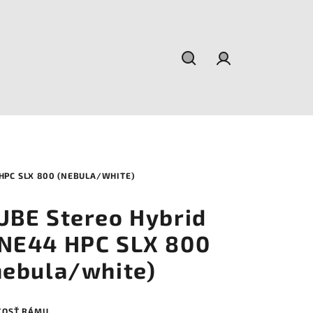
Hľadať
Prihlásenie
HPC SLX 800 (NEBULA/WHITE)
UBE Stereo Hybrid
NE44 HPC SLX 800
nebula/white)
KOSŤ RÁMU