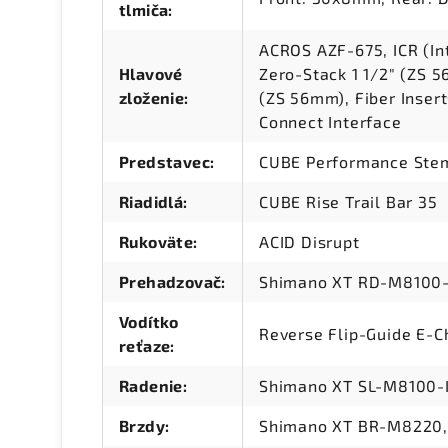
tlmiča
:
ACROS AZF-675, ICR (In
Hlavové
Zero-Stack 1 1/2" (ZS 
zloženie
:
(ZS 56mm), Fiber Insert
Connect Interface
Predstavec
:
CUBE Performance Stem
Riadidlá
:
CUBE Rise Trail Bar 35
Rukoväte
:
ACID Disrupt
Prehadzovač
:
Shimano XT RD-M8100-
Vodítko
Reverse Flip-Guide E-Ch
reťaze
:
Radenie
:
Shimano XT SL-M8100-I
Brzdy
:
Shimano XT BR-M8220, 