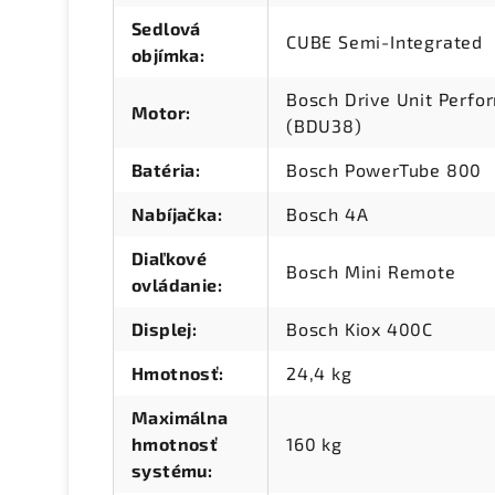
Sedlová
CUBE Semi-Integrated
objímka
:
Bosch Drive Unit Perf
Motor
:
(BDU38)
Batéria
:
Bosch PowerTube 800
Nabíjačka
:
Bosch 4A
Diaľkové
Bosch Mini Remote
ovládanie
:
Displej
:
Bosch Kiox 400C
Hmotnosť
:
24,4 kg
Maximálna
hmotnosť
160 kg
systému
: