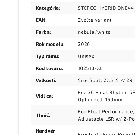
Kategória
:
STEREO HYBRID ONE44
EAN
:
Zvoľte variant
Farba
:
nebula/white
Rok modelu
:
2026
Typ rámu
:
Unisex
Kód tovaru
:
102510-XL
Veľkosti
:
Size Split: 27.5: S // 29
Fox 36 Float Rhythm GR
Vidlica
:
Optimized, 150mm
Fox Float Performance
Tlmič
:
Adjustable LSR w/ 2-Po
Hardvér
Front: 30x8mm, Rear: 