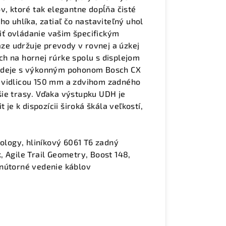
v, ktoré tak elegantne dopĺňa čisté
o uhlíka, zatiaľ čo nastaviteľný uhol
ť ovládanie vašim špecifickým
e udržuje prevody v rovnej a úzkej
h na hornej rúrke spolu s displejom
a deje s výkonným pohonom Bosch CX
 vidlicou 150 mm a zdvihom zadného
ie trasy. Vďaka výstupku UDH je
 je k dispozícii široká škála veľkostí,
logy, hliníkový 6061 T6 zadný
nk, Agile Trail Geometry, Boost 148,
vnútorné vedenie káblov