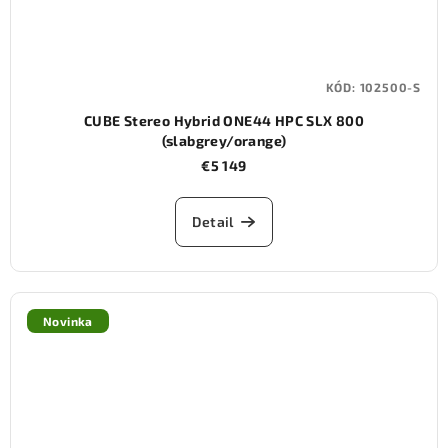
KÓD:
102500-S
CUBE Stereo Hybrid ONE44 HPC SLX 800
(slabgrey/orange)
€5 149
Detail
Novinka