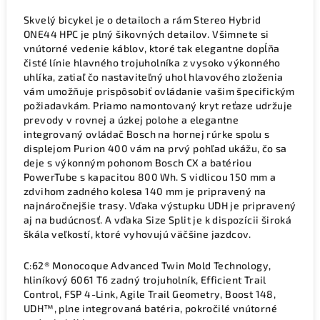
Skvelý bicykel je o detailoch a rám Stereo Hybrid
ONE44 HPC je plný šikovných detailov. Všimnete si
vnútorné vedenie káblov, ktoré tak elegantne dopĺňa
čisté línie hlavného trojuholníka z vysoko výkonného
uhlíka, zatiaľ čo nastaviteľný uhol hlavového zloženia
vám umožňuje prispôsobiť ovládanie vašim špecifickým
požiadavkám. Priamo namontovaný kryt reťaze udržuje
prevody v rovnej a úzkej polohe a elegantne
integrovaný ovládač Bosch na hornej rúrke spolu s
displejom Purion 400 vám na prvý pohľad ukážu, čo sa
deje s výkonným pohonom Bosch CX a batériou
PowerTube s kapacitou 800 Wh. S vidlicou 150 mm a
zdvihom zadného kolesa 140 mm je pripravený na
najnáročnejšie trasy. Vďaka výstupku UDH je pripravený
aj na budúcnosť. A vďaka Size Split je k dispozícii široká
škála veľkostí, ktoré vyhovujú väčšine jazdcov.
C:62® Monocoque Advanced Twin Mold Technology,
hliníkový 6061 T6 zadný trojuholník, Efficient Trail
Control, FSP 4-Link, Agile Trail Geometry, Boost 148,
UDH™, plne integrovaná batéria, pokročilé vnútorné