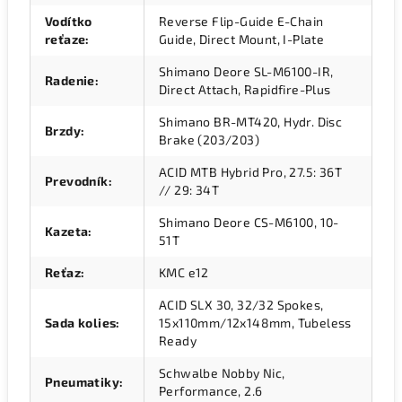
Vodítko
Reverse Flip-Guide E-Chain
reťaze
:
Guide, Direct Mount, I-Plate
Shimano Deore SL-M6100-IR,
Radenie
:
Direct Attach, Rapidfire-Plus
Shimano BR-MT420, Hydr. Disc
Brzdy
:
Brake (203/203)
ACID MTB Hybrid Pro, 27.5: 36T
Prevodník
:
// 29: 34T
Shimano Deore CS-M6100, 10-
Kazeta
:
51T
Reťaz
:
KMC e12
ACID SLX 30, 32/32 Spokes,
Sada kolies
:
15x110mm/12x148mm, Tubeless
Ready
Schwalbe Nobby Nic,
Pneumatiky
:
Performance, 2.6