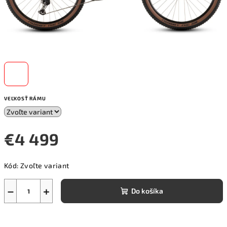
VEĽKOSŤ RÁMU
€4 499
Jednotková
Kód:
Zvoľte variant
cena:
−
+
Do košíka