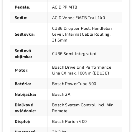
Pedále
:
ACID PP MTB
Sedlo
:
ACID Venec EMTB Trail 140
CUBE Dropper Post, Handlebar
Sedlovka
:
Lever, Internal Cable Routing,
31.6mm
Sedlová
CUBE Semi-Integrated
objímka
:
Bosch Drive Unit Performance
Motor
:
Line CX max. 100Nm (BDU38)
Batéria
:
Bosch PowerTube 800
Nabíjačka
:
Bosch 2A
Diaľkové
Bosch System Control, incl. Mini
ovládanie
:
Remote
Displej
:
Bosch Purion 400
Hmotnosť
:
24,2 kg