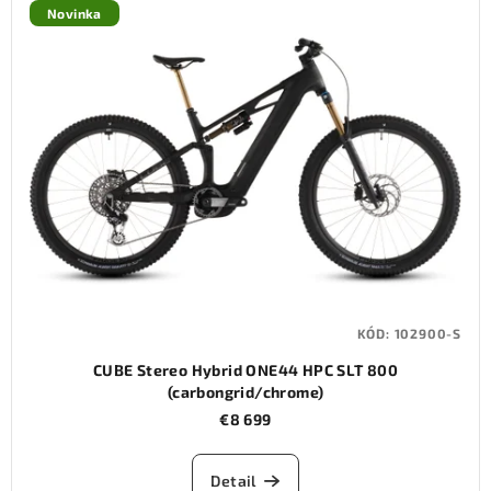
Novinka
KÓD:
102900-S
CUBE Stereo Hybrid ONE44 HPC SLT 800
(carbongrid/chrome)
€8 699
Detail