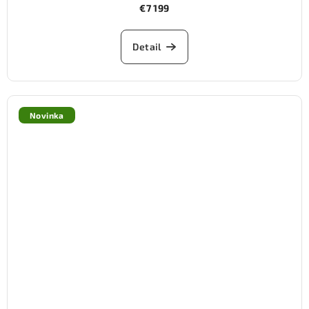
€7 199
Detail
Novinka