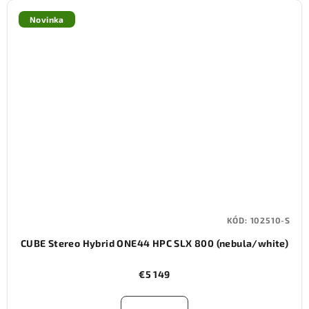
Novinka
KÓD:
102510-S
CUBE Stereo Hybrid ONE44 HPC SLX 800 (nebula/white)
€5 149