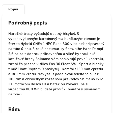
Popis
Podrobný popis
Náročné trasy vyžadujú odolný bicykel. S
vysokovýkonným karbónovým a hliníkovým rámom je
Stereo Hybrid ONE44 HPC Race 800 viac než pripravený
na túto úlohu. Široké pneumatiky Schwalbe Hans Dampf
2,6 palca s dobrou priľnavosťou a silné hydraulické
kotúčové brzdy Shimano vám poskytujú pevnú kontrolu,
zatiaľ čo presná vidlica Fox 36 Float AWL Sport a hladký
tlmič Float Rhythm R poskytujú komfort 150 mm vpredu
a 140 mm vzadu. Navyše, s pedálovou asistenciou až
100 Nm a obrovským rozsahom prevodov Shimano 1x12
XT, motorom Bosch CX a batériou PowerTube s
kapacitou 800 Wh budete jazdiť kilometre s úsmevom
na tvári.
Rám: