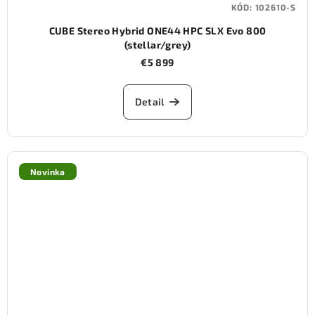
KÓD:
102610-S
CUBE Stereo Hybrid ONE44 HPC SLX Evo 800
(stellar/grey)
€5 899
Detail
Novinka