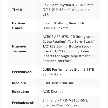
Fox Float Rhythm R, 230x60mm
Tlmič
:
(27.5: 210x55mm), Adjustable
LSR
Hardvér
Front: 30x8mm, Rear: DU-
tlmiča
:
Bushing 12.7mm
ACROS AZF-675, ICR (Integrated
Cable Routing), Top Zero-Stack 1
Hlavové
1/2" (ZS 56mm), Bottom Zero-
zloženie
:
Stack 1 1/2" (ZS 56mm), Fiber
Inserts for Angle Adjustment, X-
Connect Interface
CUBE Performance Stem E-MTB
Predstavec
:
35, FPI-Link
Riadidlá
:
CUBE Rise Trail Bar 35
Rukoväte
:
ACID Disrupt
Shimano XT RD-M8100-SGS,
Prehadzovač
:
ShadowPlus, 12-Speed