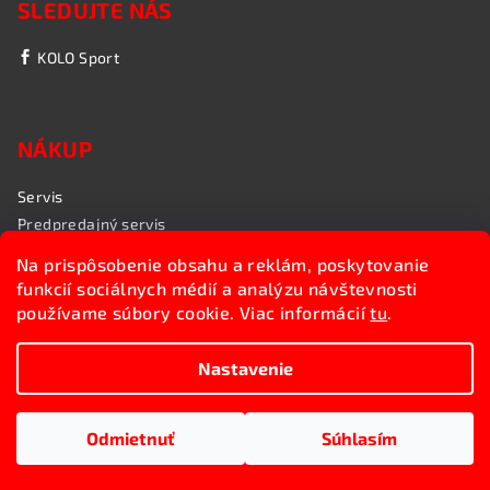
SLEDUJTE NÁS
KOLO Sport
NÁKUP
Servis
Predpredajný servis
Garančný servis
Na prispôsobenie obsahu a reklám, poskytovanie
Rozvoz bicyklov
funkcií sociálnych médií a analýzu návštevnosti
Poradenstvo
používame súbory cookie. Viac informácií
tu
.
My sme KOLO Sport
Nastavenie
Copyright 2026
Kolosport.sk
. Všetky práva vyhradené.
Upraviť nastavenie cookies
Odmietnuť
Súhlasím
Vytvoril Shoptet