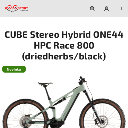
Prejsť
na
obsah
Hľadať
Prihláseni
CUBE Stereo Hybrid ONE44
HPC Race 800
(driedherbs/black)
Novinka