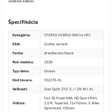
vedenie káblov
Špecifikácia
Kategória
:
STEREO HYBRID ONE44 HPC
EAN
:
Zvoľte variant
Farba
:
driedherbs/black
Rok modelu
:
2026
Typ rámu
:
Unisex
Kód tovaru
:
102370-XL
Veľkosti
:
Size Split: 27.5: S // 29: M L XL
Fox 36 Float AWL HD Sport RAIL
Vidlica
:
2.0 R, Tapered, 15x110mm, E-Bike
Optimized, 150mm