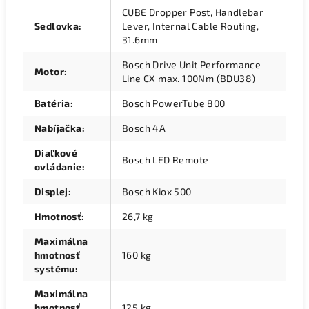
CUBE Dropper Post, Handlebar
Sedlovka
:
Lever, Internal Cable Routing,
31.6mm
Bosch Drive Unit Performance
Motor
:
Line CX max. 100Nm (BDU38)
Batéria
:
Bosch PowerTube 800
Nabíjačka
:
Bosch 4A
Diaľkové
Bosch LED Remote
ovládanie
:
Displej
:
Bosch Kiox 500
Hmotnosť
:
26,7 kg
Maximálna
hmotnosť
160 kg
systému
:
Maximálna
hmotnosť
125 kg