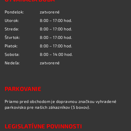
p
ä
Pondelok:
zatvorené
t
Utorok:
8:00 – 17:00 hod.
i
Streda:
8:00 – 17:00 hod.
e
Štvrtok:
8:00 – 17:00 hod.
Piatok:
8:00 – 17:00 hod.
Sobota:
8:00 – 14:00 hod.
Nedeľa:
zatvorené
PARKOVANIE
Priamo pred obchodom je dopravnou značkou vyhradené
parkovisko pre našich zákazníkov (5 boxov).
LEGISLATÍVNE POVINNOSTI