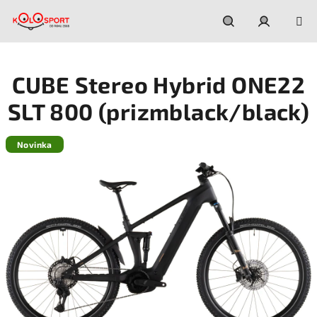
Prejsť
na
obsah
Hľadať
Prihláseni
CUBE Stereo Hybrid ONE22
SLT 800 (prizmblack/black)
Novinka