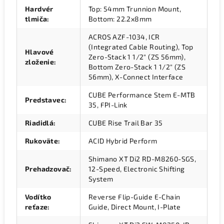
Hardvér
Top: 54mm Trunnion Mount,
tlmiča
:
Bottom: 22.2x8mm
ACROS AZF-1034, ICR
(Integrated Cable Routing), Top
Hlavové
Zero-Stack 1 1/2" (ZS 56mm),
zloženie
:
Bottom Zero-Stack 1 1/2" (ZS
56mm), X-Connect Interface
CUBE Performance Stem E-MTB
Predstavec
:
35, FPI-Link
Riadidlá
:
CUBE Rise Trail Bar 35
Rukoväte
:
ACID Hybrid Perform
Shimano XT Di2 RD-M8260-SGS,
Prehadzovač
:
12-Speed, Electronic Shifting
System
Vodítko
Reverse Flip-Guide E-Chain
reťaze
:
Guide, Direct Mount, I-Plate