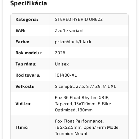
Špecifikácia
Kategória
:
STEREO HYBRID ONE22
EAN
:
Zvoľte variant
Farba
:
prizmblack/black
Rok modelu
:
2026
Typ rámu
:
Unisex
Kód tovaru
:
101400-XL
Veľkosti
:
Size Split: 27.5: S // 29: M L XL
Fox 36 Float Rhythm GRIP,
Vidlica
:
Tapered, 15x110mm, E-Bike
Optimized, 130mm
Fox Float Performance,
Tlmič
:
185x52.5mm, Open/Firm Mode,
Trunnion Mount