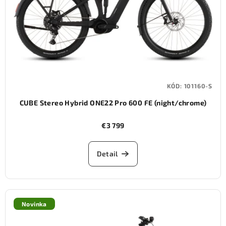
KÓD:
101160-S
CUBE Stereo Hybrid ONE22 Pro 600 FE (night/chrome)
€3 799
Detail
Novinka