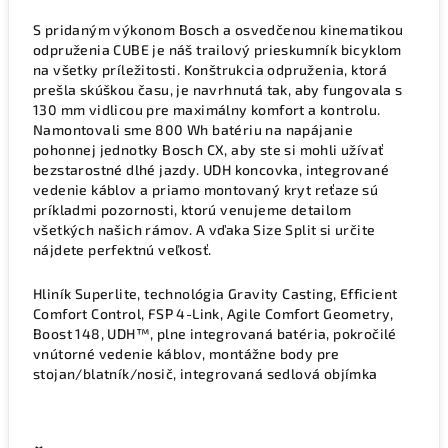
S pridaným výkonom Bosch a osvedčenou kinematikou
odpruženia CUBE je náš trailový prieskumník bicyklom
na všetky príležitosti. Konštrukcia odpruženia, ktorá
prešla skúškou času, je navrhnutá tak, aby fungovala s
130 mm vidlicou pre maximálny komfort a kontrolu.
Namontovali sme 800 Wh batériu na napájanie
pohonnej jednotky Bosch CX, aby ste si mohli užívať
bezstarostné dlhé jazdy. UDH koncovka, integrované
vedenie káblov a priamo montovaný kryt reťaze sú
príkladmi pozornosti, ktorú venujeme detailom
všetkých našich rámov. A vďaka Size Split si určite
nájdete perfektnú veľkosť.
Hliník Superlite, technológia Gravity Casting, Efficient
Comfort Control, FSP 4-Link, Agile Comfort Geometry,
Boost 148, UDH™, plne integrovaná batéria, pokročilé
vnútorné vedenie káblov, montážne body pre
stojan/blatník/nosič, integrovaná sedlová objímka