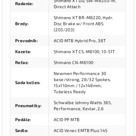
Shimano XT Di2 SW-M8250-IR,
Radenie
:
Direct Attach
Shimano XT BR-M8220, Hydr.
Brzdy
:
Disc Brake w/ Front ABS
(203/203)
Prevodník
:
ACID MTB Hybrid Pro, 38T
Kazeta
:
Shimano XT CS-M8100, 10-51T
Reťaz
:
Shimano CN-M6100
Newmen Performance 30
base/strong, 28/32 Spokes,
Sada kolies
:
15x110mm / 12x148mm,
Tubeless Ready
Schwalbe Johnny Watts 365,
Pneumatiky
:
Performance, Kevlar, 2.6
Pedále
:
ACID PP MTB
Sedlo
:
ACID Venec EMTB Plus 145