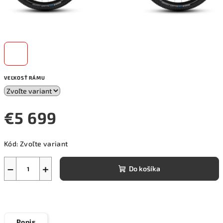
VEĽKOSŤ RÁMU
€5 699
Jednotková
Kód:
Zvoľte variant
cena:
−
+
Do košíka
Popis