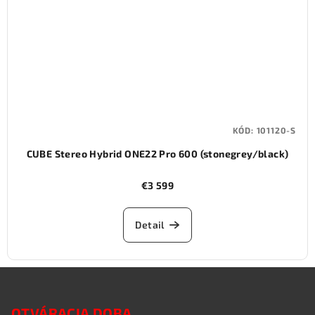
KÓD:
101120-S
CUBE Stereo Hybrid ONE22 Pro 600 (stonegrey/black)
€3 599
Detail
Z
á
OTVÁRACIA DOBA