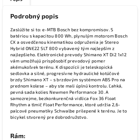
Podrobný popis
Zaslúžite si to: e-MTB Bosch bez kompromisov. S
batériou s kapacitou 800 Wh, plynulým motorom Bosch
CX a osvedčenou kinematikou odpruženia je Stereo
Hybrid ONE22 SLT 800 vybavený tým najlepším z
najlepšieho. Elektronické prevody Shimano XT Di2 1x12
vám umožňujú prispôsobiť prevodový pomer
akémukoľvek terénu. K dispozícii je teleskopická
sedlovka a silné, progresívne hydraulické kotúčové
brzdy Shimano XT – s brzdovým systémom ABS Pro na
prednom kolese – aby ste mali úplnú kontrolu. Ľahká,
pevná sada kolies Newmen Performance 30. A
samozrejme, bezkonkurenčná vidlica Fox 36 Float
Rhythm a tlmič Float Performance, ktoré udržia 2,6-
palcové pneumatiky Schwalbe prilepené k terénu. Je to
bicykel stvorený pre dobrodružstvo.
Rám: