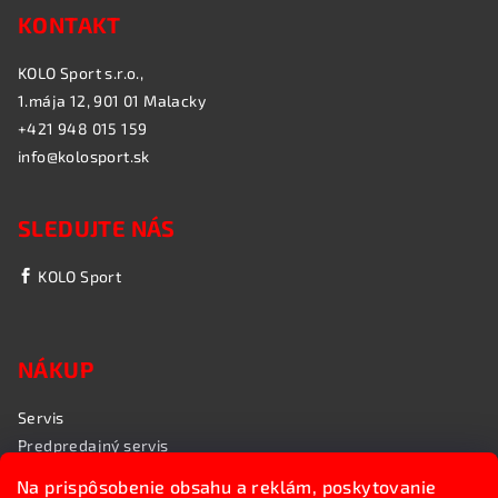
KONTAKT
KOLO Sport s.r.o.,
1.mája 12, 901 01 Malacky
+421 948 015 159
info@kolosport.sk
SLEDUJTE NÁS
KOLO Sport
NÁKUP
Servis
Predpredajný servis
Garančný servis
Na prispôsobenie obsahu a reklám, poskytovanie