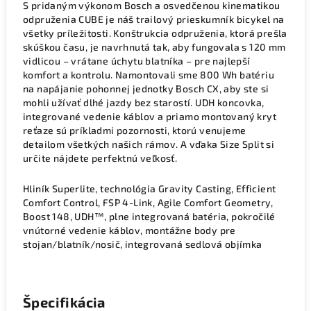
S pridaným výkonom Bosch a osvedčenou kinematikou
odpruženia CUBE je náš trailový prieskumník bicykel na
všetky príležitosti. Konštrukcia odpruženia, ktorá prešla
skúškou času, je navrhnutá tak, aby fungovala s 120 mm
vidlicou – vrátane úchytu blatníka – pre najlepší
komfort a kontrolu. Namontovali sme 800 Wh batériu
na napájanie pohonnej jednotky Bosch CX, aby ste si
mohli užívať dlhé jazdy bez starostí. UDH koncovka,
integrované vedenie káblov a priamo montovaný kryt
reťaze sú príkladmi pozornosti, ktorú venujeme
detailom všetkých našich rámov. A vďaka Size Split si
určite nájdete perfektnú veľkosť.
Hliník Superlite, technológia Gravity Casting, Efficient
Comfort Control, FSP 4-Link, Agile Comfort Geometry,
Boost 148, UDH™, plne integrovaná batéria, pokročilé
vnútorné vedenie káblov, montážne body pre
stojan/blatník/nosič, integrovaná sedlová objímka
Špecifikácia