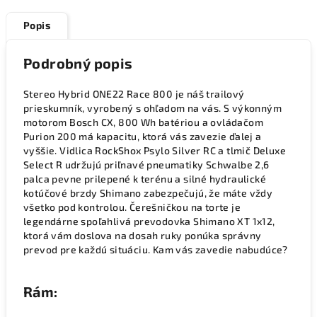
Popis
Podrobný popis
Stereo Hybrid ONE22 Race 800 je náš trailový
prieskumník, vyrobený s ohľadom na vás. S výkonným
motorom Bosch CX, 800 Wh batériou a ovládačom
Purion 200 má kapacitu, ktorá vás zavezie ďalej a
vyššie. Vidlica RockShox Psylo Silver RC a tlmič Deluxe
Select R udržujú priľnavé pneumatiky Schwalbe 2,6
palca pevne prilepené k terénu a silné hydraulické
kotúčové brzdy Shimano zabezpečujú, že máte vždy
všetko pod kontrolou. Čerešničkou na torte je
legendárne spoľahlivá prevodovka Shimano XT 1x12,
ktorá vám doslova na dosah ruky ponúka správny
prevod pre každú situáciu. Kam vás zavedie nabudúce?
Rám: