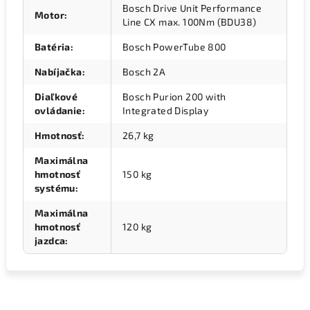
Bosch Drive Unit Performance
Motor
:
Line CX max. 100Nm (BDU38)
Batéria
:
Bosch PowerTube 800
Nabíjačka
:
Bosch 2A
Diaľkové
Bosch Purion 200 with
ovládanie
:
Integrated Display
Hmotnosť
:
26,7 kg
Maximálna
hmotnosť
150 kg
systému
:
Maximálna
hmotnosť
120 kg
jazdca
: