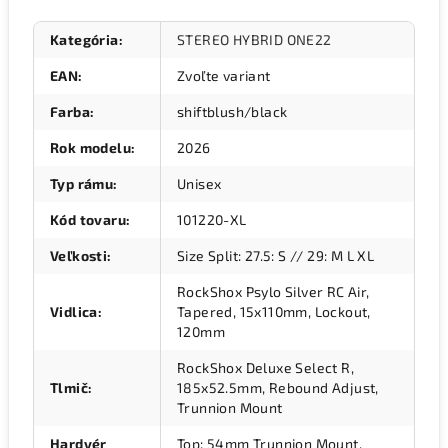
Kategória
:
STEREO HYBRID ONE22
EAN
:
Zvoľte variant
Farba
:
shiftblush/black
Rok modelu
:
2026
Typ rámu
:
Unisex
Kód tovaru
:
101220-XL
Veľkosti
:
Size Split: 27.5: S // 29: M L XL
RockShox Psylo Silver RC Air,
Vidlica
:
Tapered, 15x110mm, Lockout,
120mm
RockShox Deluxe Select R,
Tlmič
:
185x52.5mm, Rebound Adjust,
Trunnion Mount
Hardvér
Top: 54mm Trunnion Mount,