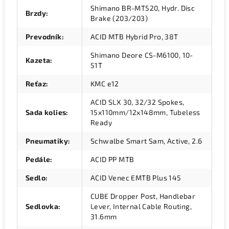
Shimano BR-MT520, Hydr. Disc
Brzdy
:
Brake (203/203)
Prevodník
:
ACID MTB Hybrid Pro, 38T
Shimano Deore CS-M6100, 10-
Kazeta
:
51T
Reťaz
:
KMC e12
ACID SLX 30, 32/32 Spokes,
Sada kolies
:
15x110mm/12x148mm, Tubeless
Ready
Pneumatiky
:
Schwalbe Smart Sam, Active, 2.6
Pedále
:
ACID PP MTB
Sedlo
:
ACID Venec EMTB Plus 145
CUBE Dropper Post, Handlebar
Sedlovka
:
Lever, Internal Cable Routing,
31.6mm