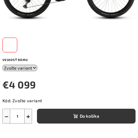
VEĽKOSŤ RÁMU
€4 099
Jednotková
Kód:
Zvoľte variant
cena:
−
+
Do košíka