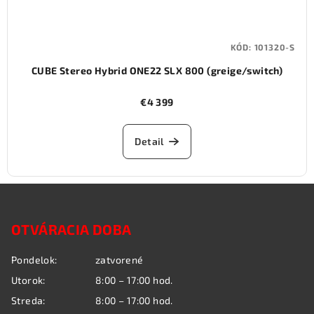
KÓD:
101320-S
CUBE Stereo Hybrid ONE22 SLX 800 (greige/switch)
€4 399
Detail
Z
á
OTVÁRACIA DOBA
p
ä
Pondelok:
zatvorené
t
Utorok:
8:00 – 17:00 hod.
i
Streda:
8:00 – 17:00 hod.
e