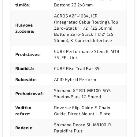
tlmiča
:
Bottom: 22.2x8mm
ACROS AZF-1034, ICR
(Integrated Cable Routing), Top
Hlavové
Zero-Stack 1 1/2" (ZS 56mm),
zloženie
:
Bottom Zero-Stack 1 1/2" (ZS
56mm), X-Connect Interface
CUBE Performance Stem E-MTB
Predstavec
:
35, FPI-Link
Riadidlá
:
CUBE Rise Trail Bar 35
Rukoväte
:
ACID Hybrid Perform
Shimano XT RD-M8100-SGS,
Prehadzovač
:
ShadowPlus, 12-Speed
Vodítko
Reverse Flip-Guide E-Chain
reťaze
:
Guide, Direct Mount, I-Plate
Shimano Deore SL-M6100-R,
Radenie
:
Rapidfire Plus