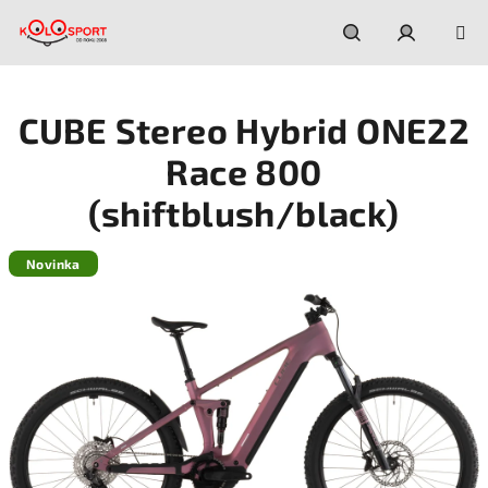
Prejsť
na
obsah
Hľadať
Prihláseni
CUBE Stereo Hybrid ONE22
Race 800
(shiftblush/black)
Novinka