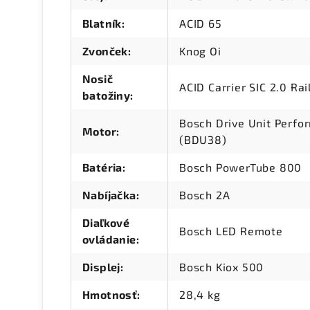
Blatník
:
ACID 65
Zvonček
:
Knog Oi
Nosič
ACID Carrier SIC 2.0 Rai
batožiny
:
Bosch Drive Unit Perf
Motor
:
(BDU38)
Batéria
:
Bosch PowerTube 800
Nabíjačka
:
Bosch 2A
Diaľkové
Bosch LED Remote
ovládanie
:
Displej
:
Bosch Kiox 500
Hmotnosť
:
28,4 kg