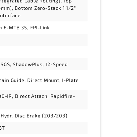
ntegrated Cable Routing), Top
56mm), Bottom Zero-Stack 1 1/2"
nterface
 E-MTB 35, FPI-Link
SGS, ShadowPlus, 12-Speed
ain Guide, Direct Mount, I-Plate
-IR, Direct Attach, Rapidfire-
Hydr. Disc Brake (203/203)
8T