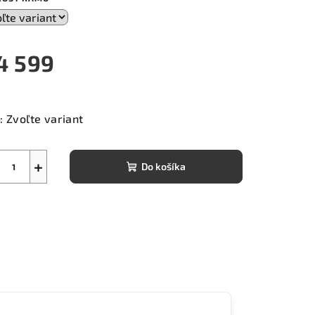
4 599
notková
a:
:
Zvoľte variant
+
Do košíka