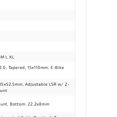
: M L XL
2.0, Tapered, 15x110mm, E-Bike
85x52.5mm, Adjustable LSR w/ 2-
ount
ount, Bottom: 22.2x8mm