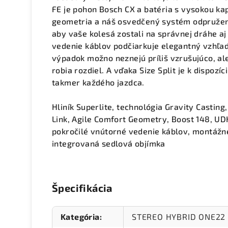
FE je pohon Bosch CX a batéria s vysokou k
geometria a náš osvedčený systém odpruženi
aby vaše kolesá zostali na správnej dráhe aj
vedenie káblov podčiarkuje elegantný vzhľa
výpadok možno neznejú príliš vzrušujúco, ale
robia rozdiel. A vďaka Size Split je k dispozí
takmer každého jazdca.
Hliník Superlite, technológia Gravity Casting
Link, Agile Comfort Geometry, Boost 148, UD
pokročilé vnútorné vedenie káblov, montážne
integrovaná sedlová objímka
Špecifikácia
Kategória
:
STEREO HYBRID ONE22