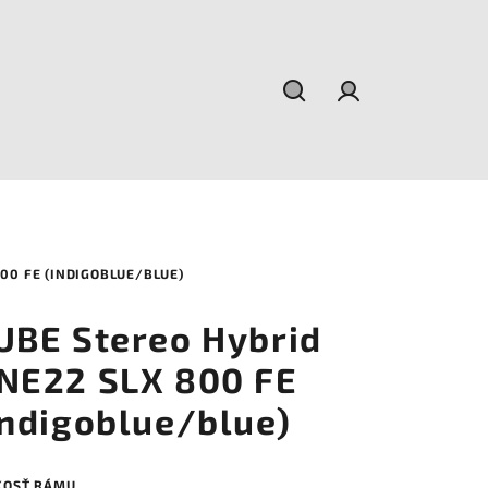
Hľadať
Prihlásenie
00 FE (INDIGOBLUE/BLUE)
UBE Stereo Hybrid
NE22 SLX 800 FE
indigoblue/blue)
KOSŤ RÁMU