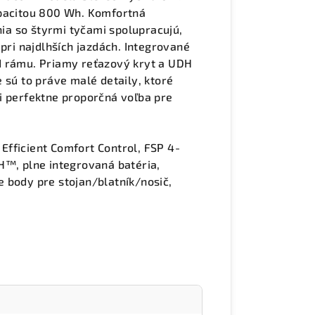
apacitou 800 Wh. Komfortná
a so štyrmi tyčami spolupracujú,
 pri najdlhších jazdách. Integrované
d rámu. Priamy reťazový kryt a UDH
 sú to práve malé detaily, ktoré
cii perfektne proporčná voľba pre
, Efficient Comfort Control, FSP 4-
H™, plne integrovaná batéria,
 body pre stojan/blatník/nosič,