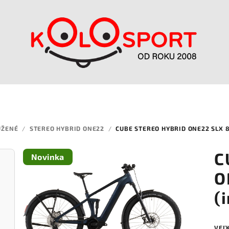
UŽENÉ
/
STEREO HYBRID ONE22
/
CUBE STEREO HYBRID ONE22 SLX 8
C
Novinka
O
(
VEĽ