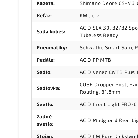
Kazeta
:
Shimano Deore CS-M610
Reťaz
:
KMC e12
ACID SLX 30, 32/32 Sp
Sada kolies
:
Tubeless Ready
Pneumatiky
:
Schwalbe Smart Sam, P
Pedále
:
ACID PP MTB
Sedlo
:
ACID Venec EMTB Plus 
CUBE Dropper Post, Han
Sedlovka
:
Routing, 31.6mm
Svetlo
:
ACID Front Light PRO-E
Zadné
ACID Mudguard Rear Lig
svetlo
:
Stojan
:
ACID FM Pure Kickstan