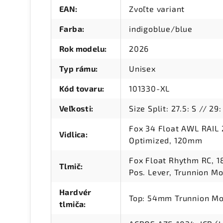
EAN
:
Zvoľte variant
Farba
:
indigoblue/blue
Rok modelu
:
2026
Typ rámu
:
Unisex
Kód tovaru
:
101330-XL
Veľkosti
:
Size Split: 27.5: S // 29
Fox 34 Float AWL RAIL 
Vidlica
:
Optimized, 120mm
Fox Float Rhythm RC, 1
Tlmič
:
Pos. Lever, Trunnion M
Hardvér
Top: 54mm Trunnion M
tlmiča
: