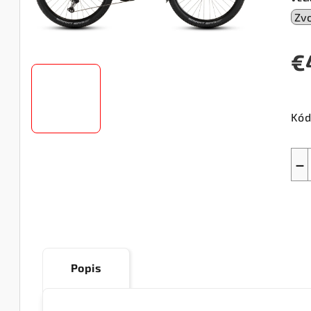
€
Jed
cen
Kód
−
Popis