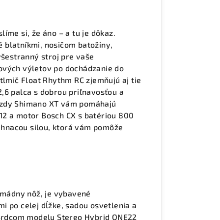
íme si, že áno – a tu je dôkaz.
 blatníkmi, nosičom batožiny,
všestranný stroj pre vaše
ových výletov po dochádzanie do
tlmič Float Rhythm RC zjemňujú aj tie
,6 palca s dobrou priľnavosťou a
brzdy Shimano XT vám pomáhajú
12 a motor Bosch CX s batériou 800
hnacou silou, ktorá vám pomôže
armádny nôž, je vybavené
i po celej dĺžke, sadou osvetlenia a
. Srdcom modelu Stereo Hybrid ONE22