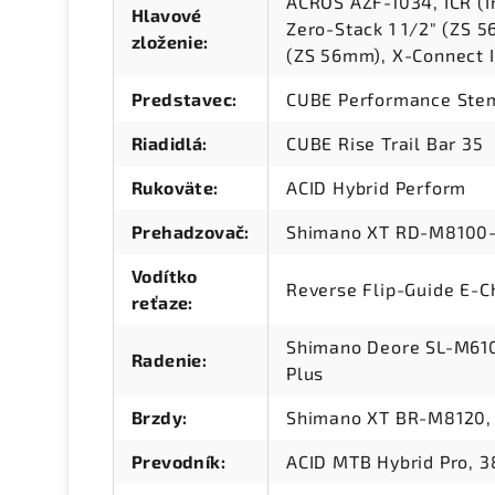
ACROS AZF-1034, ICR (I
Hlavové
Zero-Stack 1 1/2" (ZS 
zloženie
:
(ZS 56mm), X-Connect I
Predstavec
:
CUBE Performance Stem
Riadidlá
:
CUBE Rise Trail Bar 35
Rukoväte
:
ACID Hybrid Perform
Prehadzovač
:
Shimano XT RD-M8100-
Vodítko
Reverse Flip-Guide E-Ch
reťaze
:
Shimano Deore SL-M6100
Radenie
:
Plus
Brzdy
:
Shimano XT BR-M8120, 
Prevodník
:
ACID MTB Hybrid Pro, 3