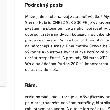
Podrobný popis
Môže jedno kolo naozaj zvládnuť všetko? Mysl
Stereo Hybrid ONE22 SLX 800 FE je vybavené
svetlami a stojanom, čo z neho robí ideálny 
dobrodružstvá na dvoch kolesách, od víkend
práce cez mesto. Vidlica Fox 34 Float AWL a 
najnáročnejšie trasy. Pneumatiky Schwalbe 2
výkonné 4-piestové hydraulické kotúčové 
udržať bezpečnosť. A prevody Shimano XT 1x
Wh a ovládačom Purion 200 sú impozantnou 
dostať sa do cieľa.
Rám:
Naše horské kolo, ktoré je ako švajčiarsky 
polointegrovaným nosičom batožiny, blatníkm
robustným stojanom. Ale to je len začiatok