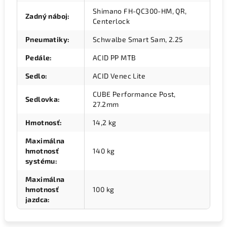
Shimano FH-QC300-HM, QR,
Zadný náboj
:
Centerlock
Pneumatiky
:
Schwalbe Smart Sam, 2.25
Pedále
:
ACID PP MTB
Sedlo
:
ACID Venec Lite
CUBE Performance Post,
Sedlovka
:
27.2mm
Hmotnosť
:
14,2 kg
Maximálna
hmotnosť
140 kg
systému
:
Maximálna
hmotnosť
100 kg
jazdca
: