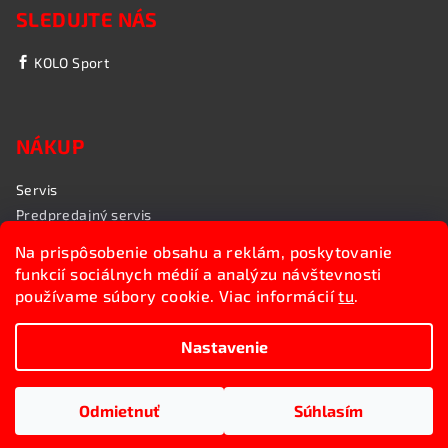
SLEDUJTE NÁS
KOLO Sport
NÁKUP
Servis
Predpredajný servis
Garančný servis
Na prispôsobenie obsahu a reklám, poskytovanie
Rozvoz bicyklov
funkcií sociálnych médií a analýzu návštevnosti
Poradenstvo
používame súbory cookie. Viac informácií
tu
.
My sme KOLO Sport
Nastavenie
Copyright 2026
Kolosport.sk
. Všetky práva vyhradené.
Upraviť nastavenie cookies
Odmietnuť
Súhlasím
Vytvoril Shoptet