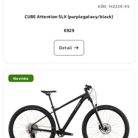
KÓD:
142220-XS
CUBE Attention SLX (purplegalaxy/black)
€929
Detail
Novinka