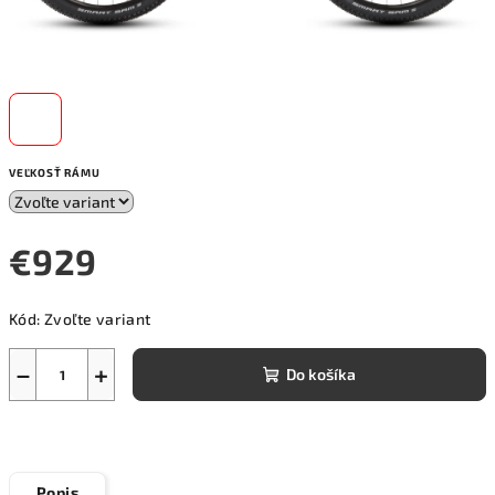
VEĽKOSŤ RÁMU
€929
Jednotková
Kód:
Zvoľte variant
cena:
−
+
Do košíka
Popis