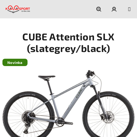
Prejsť
na
obsah
Hľadať
Prihláseni
CUBE Attention SLX
(slategrey/black)
Novinka