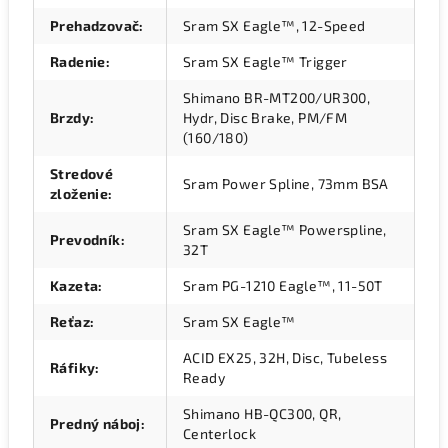
Prehadzovač
:
Sram SX Eagle™, 12-Speed
Radenie
:
Sram SX Eagle™ Trigger
Shimano BR-MT200/UR300,
Brzdy
:
Hydr, Disc Brake, PM/FM
(160/180)
Stredové
Sram Power Spline, 73mm BSA
zloženie
:
Sram SX Eagle™ Powerspline,
Prevodník
:
32T
Kazeta
:
Sram PG-1210 Eagle™, 11-50T
Reťaz
:
Sram SX Eagle™
ACID EX25, 32H, Disc, Tubeless
Ráfiky
:
Ready
Shimano HB-QC300, QR,
Predný náboj
:
Centerlock