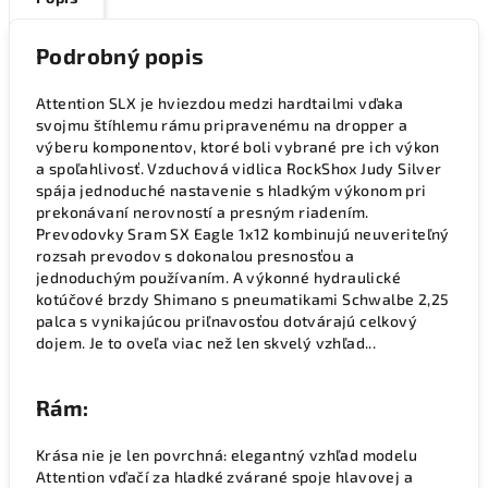
Podrobný popis
Attention SLX je hviezdou medzi hardtailmi vďaka
svojmu štíhlemu rámu pripravenému na dropper a
výberu komponentov, ktoré boli vybrané pre ich výkon
a spoľahlivosť. Vzduchová vidlica RockShox Judy Silver
spája jednoduché nastavenie s hladkým výkonom pri
prekonávaní nerovností a presným riadením.
Prevodovky Sram SX Eagle 1x12 kombinujú neuveriteľný
rozsah prevodov s dokonalou presnosťou a
jednoduchým používaním. A výkonné hydraulické
kotúčové brzdy Shimano s pneumatikami Schwalbe 2,25
palca s vynikajúcou priľnavosťou dotvárajú celkový
dojem. Je to oveľa viac než len skvelý vzhľad...
Rám:
Krása nie je len povrchná: elegantný vzhľad modelu
Attention vďačí za hladké zvárané spoje hlavovej a