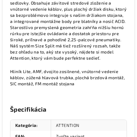
sedlovky. Obsahuje závitové stredové zloženie a
vnútorné vedenie káblov, plus plochý držiak disku, ktorý
sa bezproblémovo integruje s našim držiakom stojana,
a integrované montážne body pre blatníky a nosič ACID.
Starostlivo premyslená geometria zahŕňa nižšiu hornú
rúrku pre istejšie ovládanie a dostatok priestoru pre
široké, priľnavé a pohodlné 2,25-palcové pneumatiky.
Náš systém Size Split má tiež rozšírený rozsah, takže
bez ohľadu na to, aký ste vysoký, nájdete si model
Attention, ktorý vám bude perfektne sedieť.
Hliník Lite, AMF, dvojito zosilnené, vnútorné vedenie
káblov, zúžená hlavová trubka, plochá brzdová montáž,
SIC montáž, FM montáž stojana
Špecifikácia
Kategória
:
ATTENTION
EAN
:
Zvoľte variant