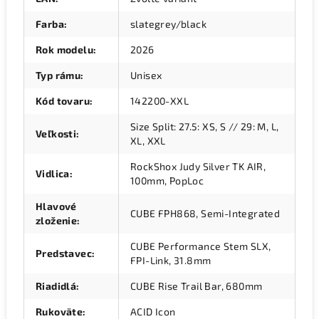
Farba
:
slategrey/black
Rok modelu
:
2026
Typ rámu
:
Unisex
Kód tovaru
:
142200-XXL
Size Split: 27.5: XS, S // 29: M, L,
Veľkosti
:
XL, XXL
RockShox Judy Silver TK AIR,
Vidlica
:
100mm, PopLoc
Hlavové
CUBE FPH868, Semi-Integrated
zloženie
:
CUBE Performance Stem SLX,
Predstavec
:
FPI-Link, 31.8mm
Riadidlá
:
CUBE Rise Trail Bar, 680mm
Rukoväte
:
ACID Icon