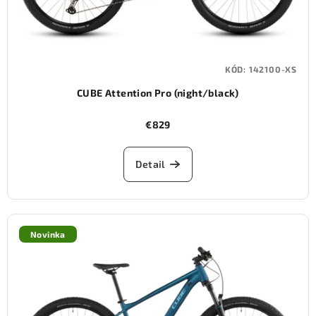
KÓD:
142100-XS
CUBE Attention Pro (night/black)
€829
Detail
Novinka