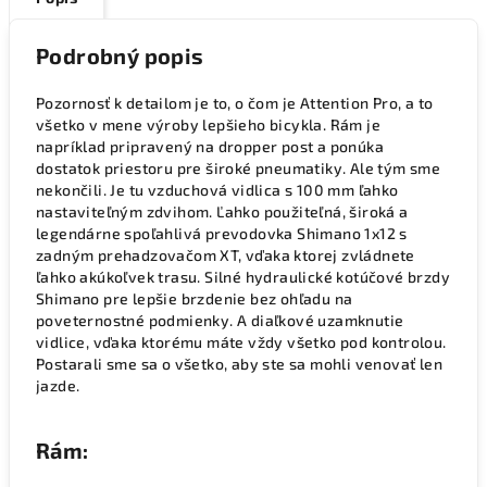
Podrobný popis
Pozornosť k detailom je to, o čom je Attention Pro, a to
všetko v mene výroby lepšieho bicykla. Rám je
napríklad pripravený na dropper post a ponúka
dostatok priestoru pre široké pneumatiky. Ale tým sme
nekončili. Je tu vzduchová vidlica s 100 mm ľahko
nastaviteľným zdvihom. Ľahko použiteľná, široká a
legendárne spoľahlivá prevodovka Shimano 1x12 s
zadným prehadzovačom XT, vďaka ktorej zvládnete
ľahko akúkoľvek trasu. Silné hydraulické kotúčové brzdy
Shimano pre lepšie brzdenie bez ohľadu na
poveternostné podmienky. A diaľkové uzamknutie
vidlice, vďaka ktorému máte vždy všetko pod kontrolou.
Postarali sme sa o všetko, aby ste sa mohli venovať len
jazde.
Rám: