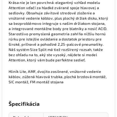
Krása nie je len povrchná: elegantný vzhľad modelu
Attention vďačí za hladké zvárané spoje hlavovej a
sedlovky. Obsahuje závitové stredové zloženie a
vnútorné vedenie káblov, plus plochý držiak disku, ktorý
sa bezproblémovo integruje s našim držiakom stojana,
a integrované montážne body pre blatníky a nosič ACID.
Starostlivo premyslená geometria zahŕňa nižšiu hornú
rúrku pre istejšie ovládanie a dostatok priestoru pre
široké, priľnavé a pohodlné 2,25-palcové pneumatiky.
Náš systém Size Split má tiež rozšírený rozsah, takže
bez ohľadu na to, aký ste vysoký, nájdete si model
Attention, ktorý vám bude perfektne sedieť.
Hliník Lite, AMF, dvojito zosilnené, vnútorné vedenie
káblov, zúžená hlavová trubka, plochá brzdová montáž,
SIC montáž, FM montáž stojana
Špecifikácia