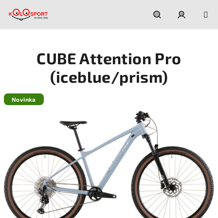
Prejsť
na
obsah
Hľadať
Prihláseni
CUBE Attention Pro
(iceblue/prism)
Novinka