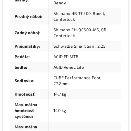
Ready
Shimano HB-TC500, Boost,
Predný náboj
:
Centerlock
Shimano FH-QC500-MS, QR,
Zadný náboj
:
Centerlock
Pneumatiky
:
Schwalbe Smart Sam, 2.25
Pedále
:
ACID PP MTB
Sedlo
:
ACID Venec Lite
CUBE Performance Post,
Sedlovka
:
27.2mm
Hmotnosť
:
14,7 kg
Maximálna
hmotnosť
140 kg
systému
:
Maximálna