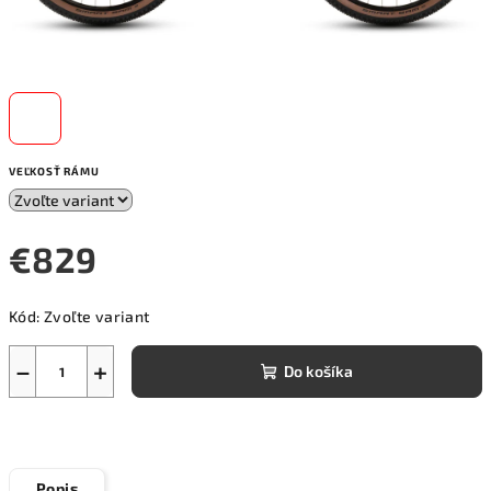
VEĽKOSŤ RÁMU
€829
Jednotková
Kód:
Zvoľte variant
cena:
−
+
Do košíka
Popis