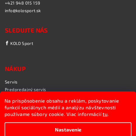
+421 948 015 159
info@kolosport.sk
SLEDUJTE NÁS
KOLO Sport
NÁKUP
Servis
Predpredajný servis
Garančný servis
Na prispôsobenie obsahu a reklám, poskytovanie
Rozvoz bicyklov
funkcií sociálnych médií a analýzu návštevnosti
Poradenstvo
používame súbory cookie. Viac informácií
tu
.
My sme KOLO Sport
Nastavenie