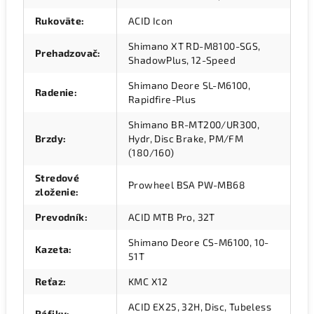
Rukoväte
:
ACID Icon
Shimano XT RD-M8100-SGS,
Prehadzovač
:
ShadowPlus, 12-Speed
Shimano Deore SL-M6100,
Radenie
:
Rapidfire-Plus
Shimano BR-MT200/UR300,
Brzdy
:
Hydr, Disc Brake, PM/FM
(180/160)
Stredové
Prowheel BSA PW-MB68
zloženie
:
Prevodník
:
ACID MTB Pro, 32T
Shimano Deore CS-M6100, 10-
Kazeta
:
51T
Reťaz
:
KMC X12
ACID EX25, 32H, Disc, Tubeless
Ráfiky
: