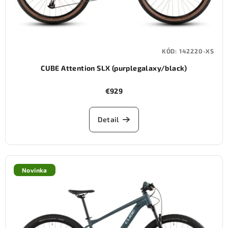
KÓD:
142220-XS
CUBE Attention SLX (purplegalaxy/black)
€929
Detail
Novinka