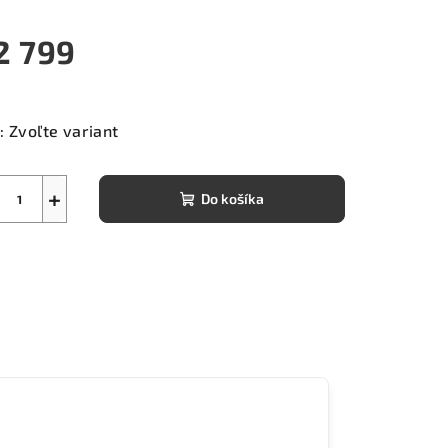
2 799
notková
a:
:
Zvoľte variant
+
Do košíka