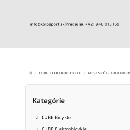
Prejsť
na
obsah
info@kolosport.sk
|
Predajňa: +421 948 015 159
/
CUBE ELEKTROBICYKLE
/
MESTSKÉ & TREKINGO
DOMOV
B
o
Kategórie
Preskočiť
kategórie
č
CUBE Bicykle
n
CUBE Elektrobicykle