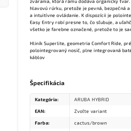
zvárania, ktorá rámu dodáva organický tvar
hlavovú rúrku, pretože je pevná, bezpečná a 
a intuitívne ovládanie. K dispozícii je poloi
Easy Entry robí presne to, čo sľubuje, a uľah
všetko je farebne označené, pretože to je s
Hliník Superlite, geometria Comfort Ride, p
polointegrovaný nosič, plne integrovaná bat
káblov
Špecifikácia
Kategória
:
ARUBA HYBRID
EAN
:
Zvoľte variant
Farba
:
cactus/brown