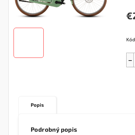
€
Jed
cen
Kód
−
Popis
Podrobný popis