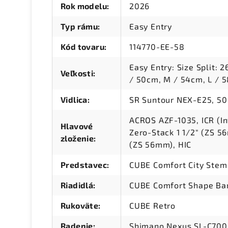
Rok modelu
:
2026
Typ rámu
:
Easy Entry
Kód tovaru
:
114770-EE-58
Easy Entry: Size Split: 
Veľkosti
:
/ 50cm, M / 54cm, L / 
Vidlica
:
SR Suntour NEX-E25, 
ACROS AZF-1035, ICR (In
Hlavové
Zero-Stack 1 1/2" (ZS 5
zloženie
:
(ZS 56mm), HIC
Predstavec
:
CUBE Comfort City Stem
Riadidlá
:
CUBE Comfort Shape Ba
Rukoväte
:
CUBE Retro
Radenie
:
Shimano Nexus SL-C7000