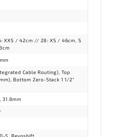
26: XXS / 42cm // 28: XS / 46cm, S
58cm
50mm
tegrated Cable Routing), Top
6mm), Bottom Zero-Stack 1 1/2"
, 31.8mm
r
-5, Revoshift