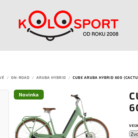
VÉ
/
ON-ROAD
/
ARUBA HYBRID
/
CUBE ARUBA HYBRID 600 (CACT
C
Novinka
6
VEĽ