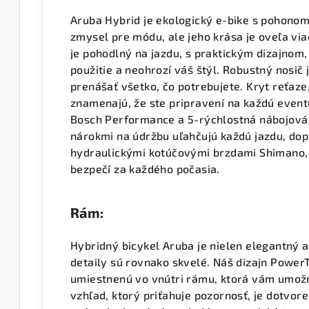
Aruba Hybrid je ekologický e-bike s pohonom
zmysel pre módu, ale jeho krása je oveľa vi
je pohodlný na jazdu, s praktickým dizajnom,
použitie a neohrozí váš štýl. Robustný nosič 
prenášať všetko, čo potrebujete. Kryt reťaze,
znamenajú, že ste pripravení na každú even
Bosch Performance a 5-rýchlostná nábojová
nárokmi na údržbu uľahčujú každú jazdu, dop
hydraulickými kotúčovými brzdami Shimano,
bezpečí za každého počasia.
Rám:
Hybridný bicykel Aruba je nielen elegantný a 
detaily sú rovnako skvelé. Náš dizajn Powe
umiestnenú vo vnútri rámu, ktorá vám umožní
vzhľad, ktorý priťahuje pozornosť, je dotvo