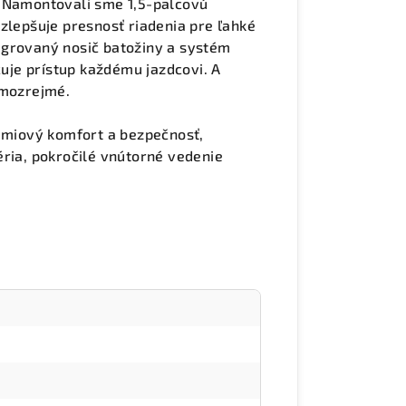
. Namontovali sme 1,5-palcovú
zlepšuje presnosť riadenia pre ľahké
ntegrovaný nosič batožiny a systém
čuje prístup každému jazdcovi. A
amozrejmé.
rémiový komfort a bezpečnosť,
éria, pokročilé vnútorné vedenie