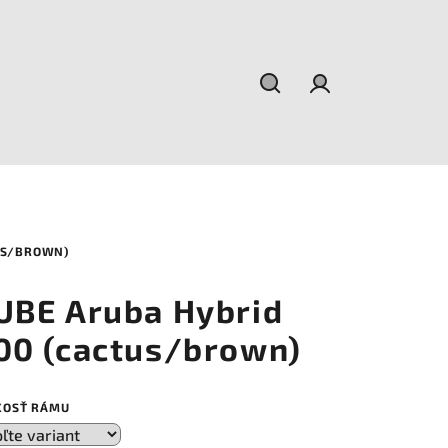
Hľadať
Prihlásenie
US/BROWN)
UBE Aruba Hybrid
00 (cactus/brown)
KOSŤ RÁMU