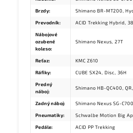
Brzdy
:
Shimano BR-MT200, Hydr
Prevodník
:
ACID Trekking Hybrid, 3
Nábojové
ozubené
Shimano Nexus, 27T
koleso
:
Reťaz
:
KMC Z610
Ráfiky
:
CUBE SX24, Disc, 36H
Predný
Shimano HB-QC400, QR,
náboj
:
Zadný náboj
:
Shimano Nexus SG-C700
Pneumatiky
:
Schwalbe Motion Big Ap
Pedále
:
ACID PP Trekking