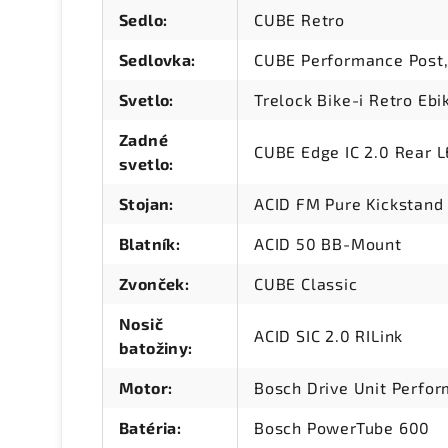
Sedlo
:
CUBE Retro
Sedlovka
:
CUBE Performance Post
Svetlo
:
Trelock Bike-i Retro Ebi
Zadné
CUBE Edge IC 2.0 Rear L
svetlo
:
Stojan
:
ACID FM Pure Kickstand
Blatník
:
ACID 50 BB-Mount
Zvonček
:
CUBE Classic
Nosič
ACID SIC 2.0 RILink
batožiny
:
Motor
:
Bosch Drive Unit Perfo
Batéria
:
Bosch PowerTube 600