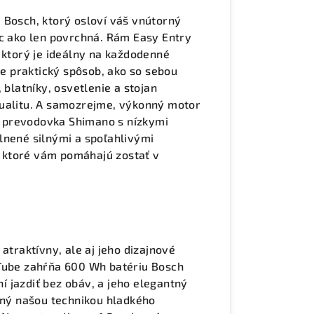
 Bosch, ktorý osloví váš vnútorný
ac ako len povrchná. Rám Easy Entry
 ktorý je ideálny na každodenné
je praktický spôsob, ako so sebou
 blatníky, osvetlenie a stojan
tualitu. A samozrejme, výkonný motor
 prevodovka Shimano s nízkymi
lnené silnými a spoľahlivými
 ktoré vám pomáhajú zostať v
atraktívny, ale aj jeho dizajnové
rTube zahŕňa 600 Wh batériu Bosch
 jazdiť bez obáv, a jeho elegantný
rený našou technikou hladkého