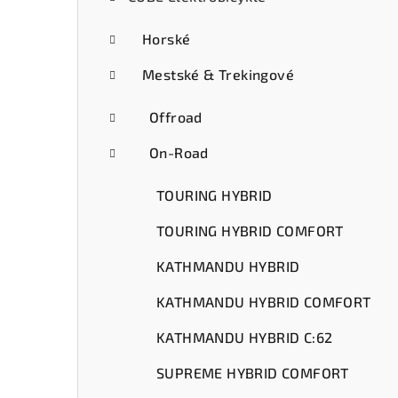
ý
p
Horské
a
Mestské & Trekingové
n
Offroad
e
On-Road
l
TOURING HYBRID
TOURING HYBRID COMFORT
KATHMANDU HYBRID
KATHMANDU HYBRID COMFORT
KATHMANDU HYBRID C:62
SUPREME HYBRID COMFORT