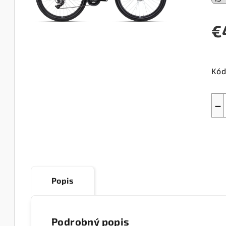
€
Jed
cen
Kód
−
Popis
Podrobný popis