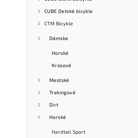
ý
CUBE Detské bicykle
p
CTM Bicykle
a
n
Dámske
e
Horské
l
Krosové
Mestské
Trekingové
Dirt
Horské
Hardtail Sport