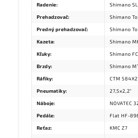
Radenie
:
Shimano S
Prehadzovač
:
Shimano T
Predný prehadzovač
:
Shimano To
Kazeta
:
Shimano MF
Kľuky
:
Shimano FC
Brzdy
:
Shimano MT
Ráfiky
:
CTM 584X21
Pneumatiky
:
27,5x2,2"
Náboje
:
NOVATEC 32
Pedále
:
Flat HF-89
Reťaz
:
KMC Z7