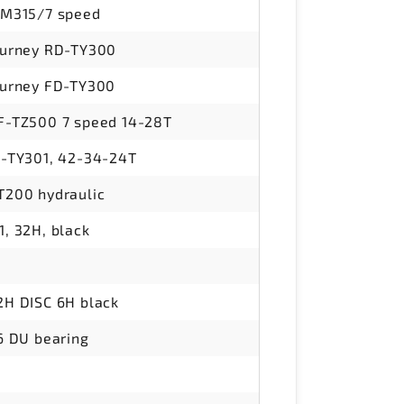
LM315/7 speed
ourney RD-TY300
urney FD-TY300
-TZ500 7 speed 14-28T
-TY301, 42-34-24T
200 hydraulic
, 32H, black
H DISC 6H black
6 DU bearing