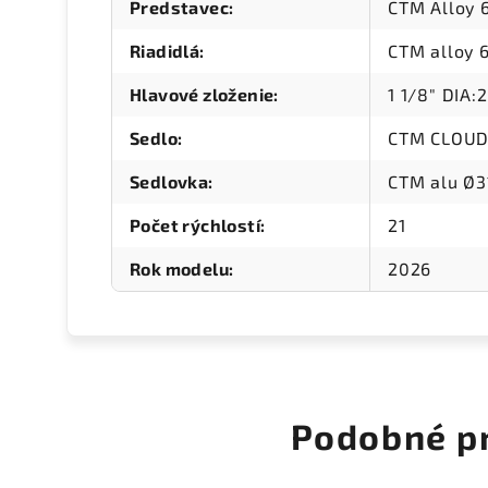
Predstavec
:
CTM Alloy
Riadidlá
:
CTM alloy
Hlavové zloženie
:
1 1/8" DIA
Sedlo
:
CTM CLOU
Sedlovka
:
CTM alu Ø3
Počet rýchlostí
:
21
Rok modelu
:
2026
Podobné p