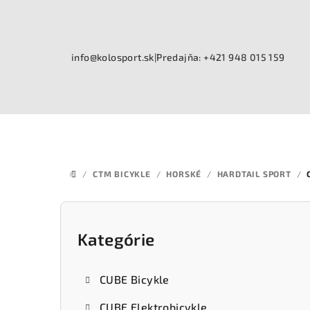
Prejsť
na
obsah
info@kolosport.sk
|
Predajňa: +421 948 015 159
/
CTM BICYKLE
/
HORSKÉ
/
HARDTAIL SPORT
/
DOMOV
B
o
Kategórie
Preskočiť
kategórie
č
CUBE Bicykle
n
CUBE Elektrobicykle