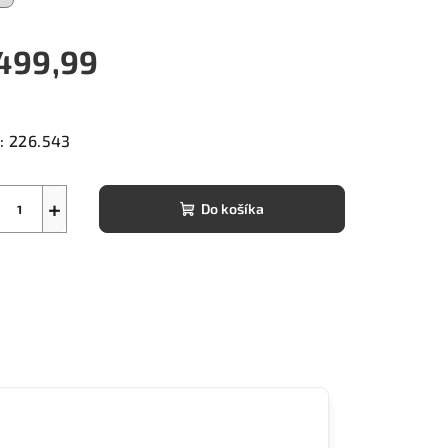
499,99
notková
a:
:
226.543
+
Do košíka