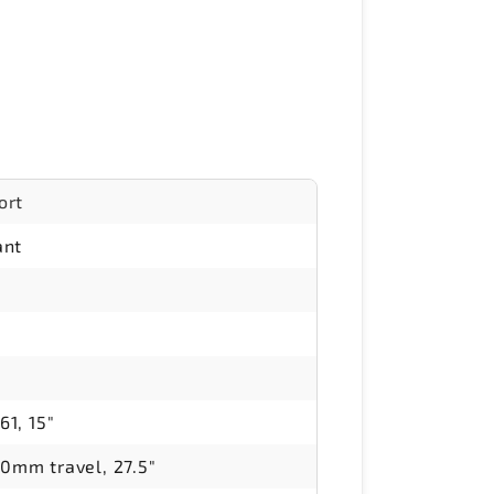
ort
ant
61, 15"
0mm travel, 27.5"