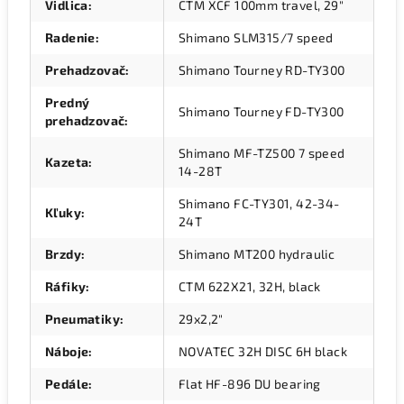
Vidlica
:
CTM XCF 100mm travel, 29"
Radenie
:
Shimano SLM315/7 speed
Prehadzovač
:
Shimano Tourney RD-TY300
Predný
Shimano Tourney FD-TY300
prehadzovač
:
Shimano MF-TZ500 7 speed
Kazeta
:
14-28T
Shimano FC-TY301, 42-34-
Kľuky
:
24T
Brzdy
:
Shimano MT200 hydraulic
Ráfiky
:
CTM 622X21, 32H, black
Pneumatiky
:
29x2,2"
Náboje
:
NOVATEC 32H DISC 6H black
Pedále
:
Flat HF-896 DU bearing