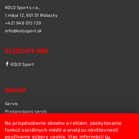
KOLO Sport s.r.o.,
1.mája 12, 901 01 Malacky
+421 948 015 159
info@kolosport.sk
SLEDUJTE NÁS
KOLO Sport
NÁKUP
Servis
Predpredajný servis
Garančný servis
Na prispôsobenie obsahu a reklám, poskytovanie
Rozvoz bicyklov
funkcií sociálnych médií a analýzu návštevnosti
Poradenstvo
používame súbory cookie. Viac informácií
tu
.