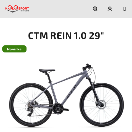
Prejsť
na
obsah
Hľadať
Prihláseni
CTM REIN 1.0 29"
Novinka