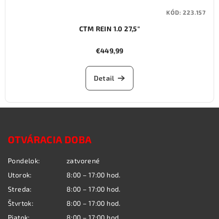
KÓD:
223.157
CTM REIN 1.0 27,5"
€449,99
Detail
Z
á
OTVÁRACIA DOBA
p
ä
Pondelok:
zatvorené
t
Utorok:
8:00 – 17:00 hod.
i
Streda:
8:00 – 17:00 hod.
e
Štvrtok:
8:00 – 17:00 hod.
Piatok:
8:00 – 17:00 hod.