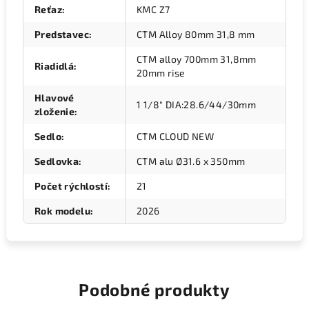
Reťaz
:
KMC Z7
Predstavec
:
CTM Alloy 80mm 31,8 mm
CTM alloy 700mm 31,8mm
Riadidlá
:
20mm rise
Hlavové
1 1/8" DIA:28.6/44/30mm
zloženie
:
Sedlo
:
CTM CLOUD NEW
Sedlovka
:
CTM alu Ø31.6 x 350mm
Počet rýchlostí
:
21
Rok modelu
:
2026
Podobné produkty