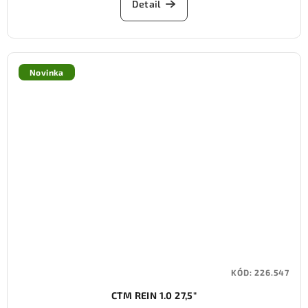
Detail
Novinka
KÓD:
226.547
CTM REIN 1.0 27,5"