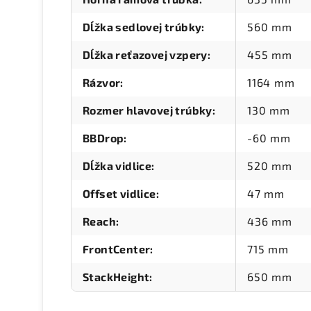
Dĺžka sedlovej trúbky
:
560 mm
Dĺžka reťazovej vzpery
:
455 mm
Rázvor
:
1164 mm
Rozmer hlavovej trúbky
:
130 mm
BBDrop
:
-60 mm
Dĺžka vidlice
:
520 mm
Offset vidlice
:
47 mm
Reach
:
436 mm
FrontCenter
:
715 mm
StackHeight
:
650 mm