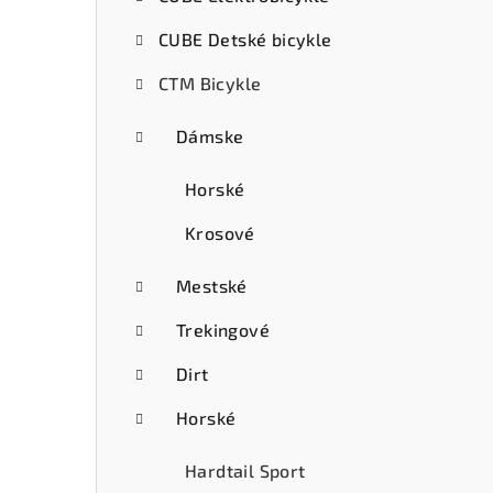
ý
CUBE Detské bicykle
p
CTM Bicykle
a
n
Dámske
e
Horské
l
Krosové
Mestské
Trekingové
Dirt
Horské
Hardtail Sport