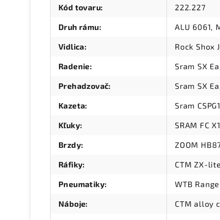
Kód tovaru
:
222.227
Druh rámu
:
ALU 6061, M
Vidlica
:
Rock Shox 
Radenie
:
Sram SX Ea
Prehadzovač
:
Sram SX Ea
Kazeta
:
Sram CSPG1
Kľuky
:
SRAM FC X1
Brzdy
:
ZOOM HB87
Ráfiky
:
CTM ZX-lit
Pneumatiky
:
WTB Range
Náboje
:
CTM alloy 