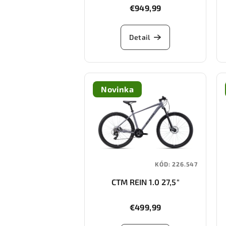
€949,99
Detail
Novinka
KÓD:
226.547
CTM REIN 1.0 27,5"
€499,99