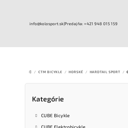
Prejsť
na
obsah
info@kolosport.sk
|
Predajňa: +421 948 015 159
/
CTM BICYKLE
/
HORSKÉ
/
HARDTAIL SPORT
/
DOMOV
B
o
Kategórie
Preskočiť
kategórie
č
CUBE Bicykle
n
CUBE Elektrobicykle