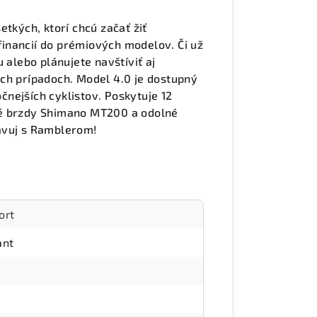
etkých, ktorí chcú začať žiť
 financií do prémiových modelov. Či už
 alebo plánujete navštíviť aj
ch prípadoch. Model 4.0 je dostupný
očnejších cyklistov. Poskytuje 12
ké brzdy Shimano MT200 a odolné
avuj s Ramblerom!
ort
ant