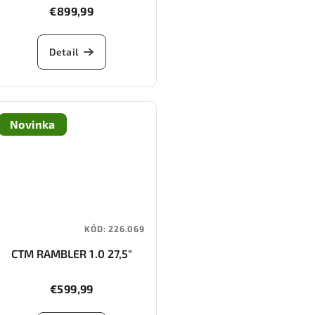
€899,99
Detail
Novinka
KÓD:
226.069
CTM RAMBLER 1.0 27,5"
€599,99