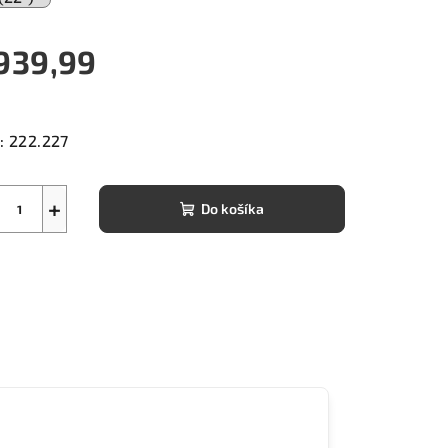
939,99
notková
a:
:
222.227
+
Do košíka