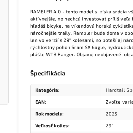
RAMBLER 4.0 - tento model si získa srdcia vš
aktívnejšie, no nechcú investovať príliš veľa
hľadáš bicykel na víkendovú horskú cyklistiku
náročnejšie traily, Rambler bude doma v obo
len vo verzií s 29" kolesami, no poteší aj nár
rýchlostný pohon Sram SX Eagle, hydraulic
plášte WTB Ranger. Objavuj neobjavené, obj
Špecifikácia
Kategória
:
Hardtail Sp
EAN
:
Zvoľte vari
Rok modelu
:
2025
Veľkosť kolies
:
29"