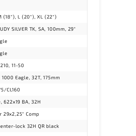
 (18"), L (20"), XL (22")
JUDY SILVER TK, SA, 100mm, 29"
gle
gle
210, 11-50
 1000 Eagle, 32T, 175mm
5/CL160
e, 622x19 BA, 32H
r 29x2,25" Comp
center-lock 32H QR black