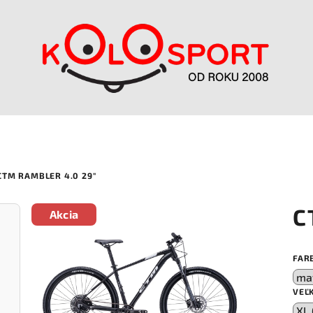
CTM RAMBLER 4.0 29"
C
Akcia
FAR
VEĽ