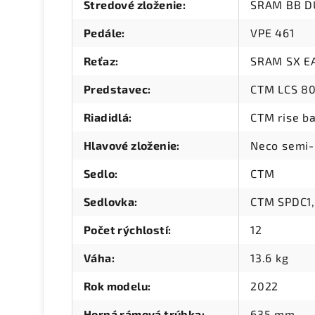
Stredové zloženie
:
SRAM BB D
Pedále
:
VPE 461
Reťaz
:
SRAM SX E
Predstavec
:
CTM LCS 8
Riadidlá
:
CTM rise b
Hlavové zloženie
:
Neco semi-
Sedlo
:
CTM
Sedlovka
:
CTM SPDC1,
Počet rýchlostí
:
12
Váha
:
13.6 kg
Rok modelu
:
2022
Horná rámová trúbka
:
635 mm