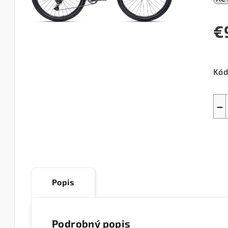
€
Jed
cen
Kód
−
Popis
Podrobný popis