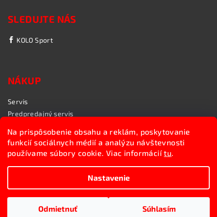
SLEDUJTE NÁS
KOLO Sport
NÁKUP
Servis
Predpredajný servis
Garančný servis
Na prispôsobenie obsahu a reklám, poskytovanie
Rozvoz bicyklov
funkcií sociálnych médií a analýzu návštevnosti
Poradenstvo
používame súbory cookie. Viac informácií
tu
.
My sme KOLO Sport
Nastavenie
Copyright 2026
Kolosport.sk
. Všetky práva vyhradené.
Upraviť nastavenie cookies
Odmietnuť
Súhlasím