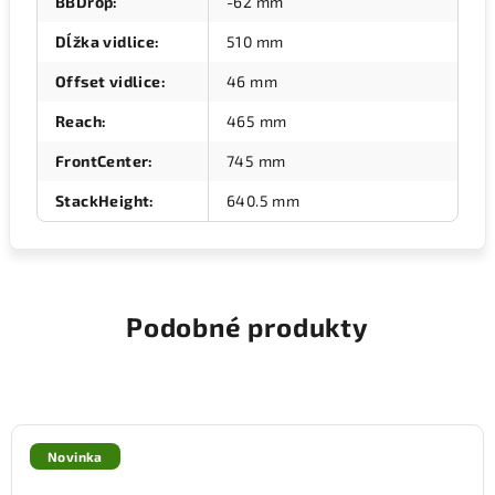
BBDrop
:
-62 mm
Dĺžka vidlice
:
510 mm
Offset vidlice
:
46 mm
Reach
:
465 mm
FrontCenter
:
745 mm
StackHeight
:
640.5 mm
Podobné produkty
Novinka