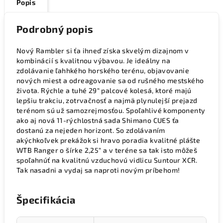
Popis
Podrobný popis
Nový Rambler si ťa ihneď získa skvelým dizajnom v
kombinácií s kvalitnou výbavou. Je ideálny na
zdolávanie ľahhkého horského terénu, objavovanie
nových miest a odreagovanie sa od rušného mestského
života. Rýchle a tuhé 29“ palcové kolesá, ktoré majú
lepšiu trakciu, zotrvačnosť a najmä plynulejší prejazd
terénom sú už samozrejmosťou. Spoľahlivé komponenty
ako aj nová 11-rýchlostná sada Shimano CUES ťa
dostanú za nejeden horizont. So zdolávaním
akýchkoľvek prekážok si hravo poradia kvalitné plášte
WTB Ranger o šírke 2,25“ a v teréne sa tak isto môžeš
spoľahnúť na kvalitnú vzduchovú vidlicu Suntour XCR.
Tak nasadni a vydaj sa naproti novým príbehom!
Špecifikácia