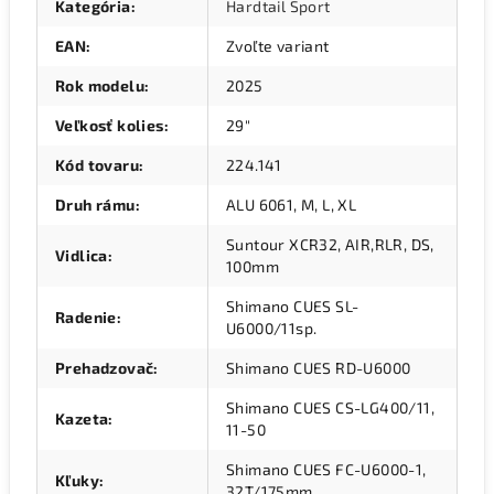
Kategória
:
Hardtail Sport
EAN
:
Zvoľte variant
Rok modelu
:
2025
Veľkosť kolies
:
29"
Kód tovaru
:
224.141
Druh rámu
:
ALU 6061, M, L, XL
Suntour XCR32, AIR,RLR, DS,
Vidlica
:
100mm
Shimano CUES SL-
Radenie
:
U6000/11sp.
Prehadzovač
:
Shimano CUES RD-U6000
Shimano CUES CS-LG400/11,
Kazeta
:
11-50
Shimano CUES FC-U6000-1,
Kľuky
:
32T/175mm