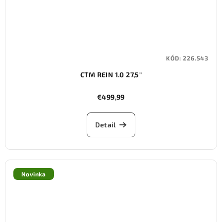
KÓD:
226.543
CTM REIN 1.0 27,5"
€499,99
Detail
Novinka