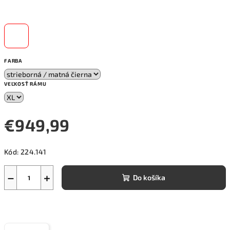
FARBA
VEĽKOSŤ RÁMU
€949,99
Jednotková
Kód:
224.141
cena:
−
+
Do košíka