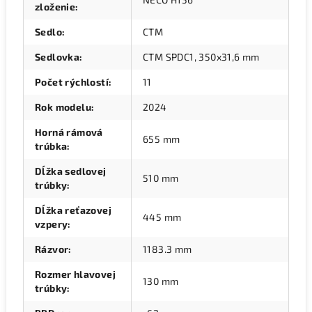
zloženie
:
Sedlo
:
CTM
Sedlovka
:
CTM SPDC1, 350x31,6 mm
Počet rýchlostí
:
11
Rok modelu
:
2024
Horná rámová
655 mm
trúbka
:
Dĺžka sedlovej
510 mm
trúbky
:
Dĺžka reťazovej
445 mm
vzpery
:
Rázvor
:
1183.3 mm
Rozmer hlavovej
130 mm
trúbky
: