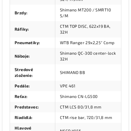
Shimano MT200 / SMRT10
Brzdy
:
S/M
CTM TOP DISC, 622x19 BA,
Ráfiky
:
32H
Pneumatiky
:
WTB Ranger 29x2,25" Comp
Shimano QC-300 center-lock
Náboje
:
32H
Stredové
SHIMANO BB
zloženie
:
Pedále
:
VPE 461
Reťaz
:
Shimano CN-LG500
Predstavec
:
CTM LCS 80/31,8 mm
Riadidlá
:
CTM rise bar, 720/31,8 mm
Hlavové
NECO H156