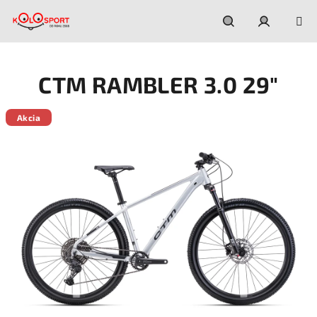
Prejsť
na
obsah
Hľadať
Prihláseni
CTM RAMBLER 3.0 29"
Akcia