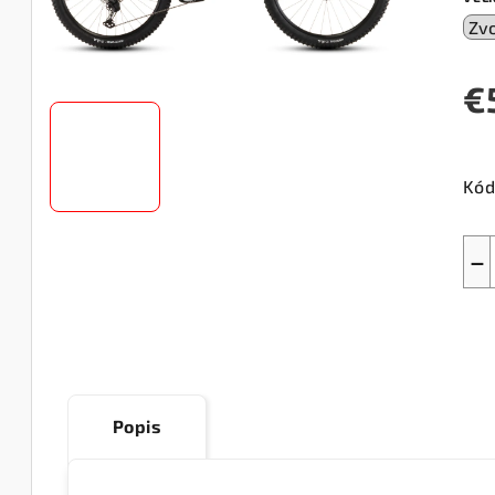
€
Jed
cen
Kód
−
Popis