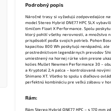
Podrobný popis
Náročné trasy si vyžadujú zodpovedajúce na
model Stereo Hybrid ONE77 HPC SLX vybavili
tlmičom Float X Performance. Spolu poskytu
ktorý pohltí všetky nerovnosti, a množstvo na
prispôsobiť podľa svojich potrieb. Pohon Bo
kapacitou 800 Wh poskytujú nenápadnú, ale v
prostredníctvom legendárnych prevodov Shim
umiestnený na hornej rúrke vám presne ukazu
kolies Mullet Newmen Performance 30 – obu
a Kryptotal 2,4 palca – kontrolovaná novým
Shimano XT. Všetko to spolu s diaľkovo ovlá
perfektnú kombináciu pre veľkú zábavu v ho
Rám:
Rám Stereo Hybrid ONE77 HPC – s 170 mm zd