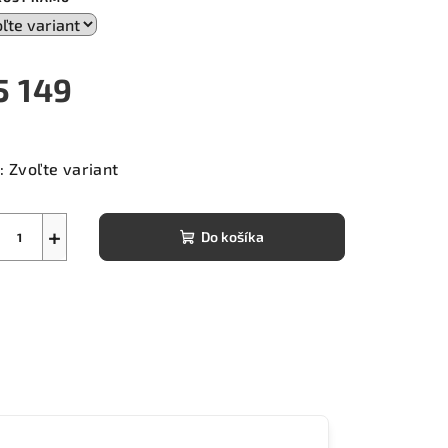
5 149
notková
a:
:
Zvoľte variant
+
Do košíka