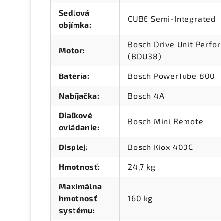
Sedlová
CUBE Semi-Integrated
objímka
:
Bosch Drive Unit Perf
Motor
:
(BDU38)
Batéria
:
Bosch PowerTube 800
Nabíjačka
:
Bosch 4A
Diaľkové
Bosch Mini Remote
ovládanie
:
Displej
:
Bosch Kiox 400C
Hmotnosť
:
24,7 kg
Maximálna
hmotnosť
160 kg
systému
: