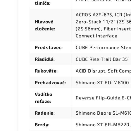
tlmiča
:
ACROS AZF-675, ICR (In
Hlavové
Zero-Stack 1 1/2" (ZS 
zloženie
:
(ZS 56mm), Fiber Insert
Connect Interface
Predstavec
:
CUBE Performance Stem
Riadidlá
:
CUBE Rise Trail Bar 35
Rukoväte
:
ACID Disrupt, Soft Com
Prehadzovač
:
Shimano XT RD-M8100-
Vodítko
Reverse Flip-Guide E-Ch
reťaze
:
Radenie
:
Shimano Deore SL-M610
Brzdy
:
Shimano XT BR-M8220, 