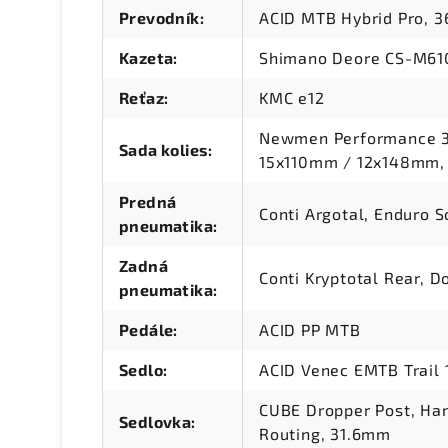
Prevodník
:
ACID MTB Hybrid Pro, 3
Kazeta
:
Shimano Deore CS-M610
Reťaz
:
KMC e12
Newmen Performance 30
Sada kolies
:
15x110mm / 12x148mm,
Predná
Conti Argotal, Enduro S
pneumatika
:
Zadná
Conti Kryptotal Rear, D
pneumatika
:
Pedále
:
ACID PP MTB
Sedlo
:
ACID Venec EMTB Trail 
CUBE Dropper Post, Han
Sedlovka
:
Routing, 31.6mm