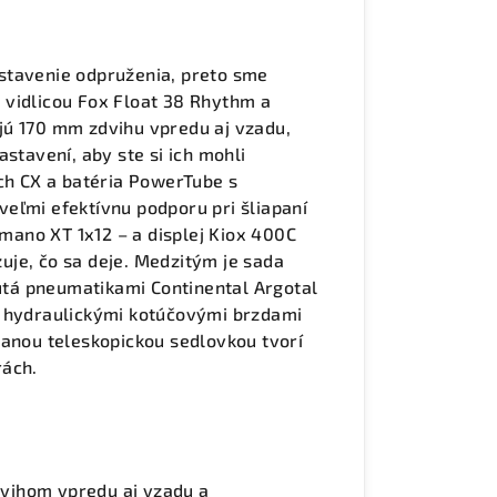
stavenie odpruženia, preto sme
 vidlicou Fox Float 38 Rhythm a
jú 170 mm zdvihu vpredu aj vzadu,
stavení, aby ste si ich mohli
sch CX a batéria PowerTube s
eľmi efektívnu podporu pri šliapaní
ano XT 1x12 – a displej Kiox 400C
je, čo sa deje. Medzitým je sada
tá pneumatikami Continental Argotal
i hydraulickými kotúčovými brzdami
danou teleskopickou sedlovkou tvorí
rách.
vihom vpredu aj vzadu a