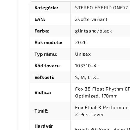
Kategória
:
STEREO HYBRID ONE77
EAN
:
Zvoľte variant
Farba
:
glintsand/black
Rok modelu
:
2026
Typ rámu
:
Unisex
Kód tovaru
:
103310-XL
Veľkosti
:
S, M, L, XL
Fox 38 Float Rhythm GR
Vidlica
:
Optimized, 170mm
Fox Float X Performan
Tlmič
:
2-Pos. Lever
Hardvér
Front: 30x8mm, Rear: 