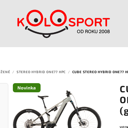
UŽENÉ
/
STEREO HYBRID ONE77 HPC
/
CUBE STEREO HYBRID ONE77 H
C
Novinka
O
(
VEĽ