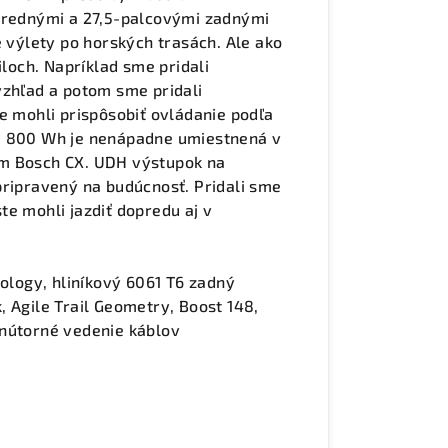
 prednými a 27,5-palcovými zadnými
é výlety po horských trasách. Ale ako
iloch. Napríklad sme pridali
vzhľad a potom sme pridali
e mohli prispôsobiť ovládanie podľa
ou 800 Wh je nenápadne umiestnená v
om Bosch CX. UDH výstupok na
pripravený na budúcnosť. Pridali sme
te mohli jazdiť dopredu aj v
logy, hliníkový 6061 T6 zadný
nk, Agile Trail Geometry, Boost 148,
vnútorné vedenie káblov