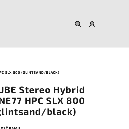
Hľadať
Prihlásenie
PC SLX 800 (GLINTSAND/BLACK)
UBE Stereo Hybrid
NE77 HPC SLX 800
glintsand/black)
KOSŤ RÁMU