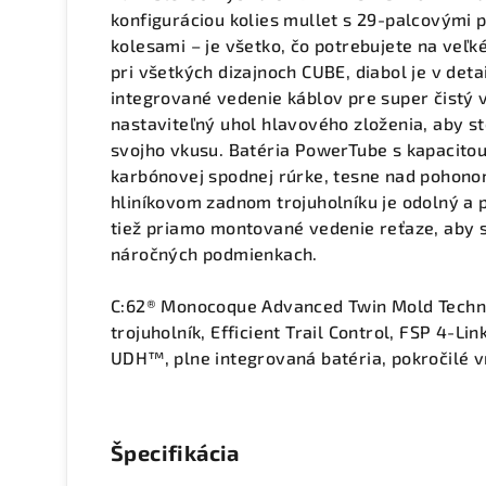
konfiguráciou kolies mullet s 29-palcovými
kolesami – je všetko, čo potrebujete na veľk
pri všetkých dizajnoch CUBE, diabol je v deta
integrované vedenie káblov pre super čistý 
nastaviteľný uhol hlavového zloženia, aby st
svojho vkusu. Batéria PowerTube s kapacit
karbónovej spodnej rúrke, tesne nad pohon
hliníkovom zadnom trojuholníku je odolný a 
tiež priamo montované vedenie reťaze, aby s
náročných podmienkach.
C:62® Monocoque Advanced Twin Mold Techno
trojuholník, Efficient Trail Control, FSP 4-Li
UDH™, plne integrovaná batéria, pokročilé 
Špecifikácia