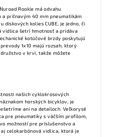
, Nuroad Rookie má odvahu
ým a priľnavým 40 mm pneumatikám
 diskových kolies CUBE, je jedno, či
á vidlica šetrí hmotnosť a pridáva
 Mechanické kotúčové brzdy poskytujú
 prevody 1x10 majú rozsah, ktorý
odružstvo v krvi, takže môžete
stnosti našich cyklokrosových
a náznakom horských bicyklov, je
ešetríme ani na detailoch. Veľkorysé
ta pre pneumatiky s väčším profilom,
tvo možností pre príslušenstvo a
 aj celokarbónová vidlica, ktorá je