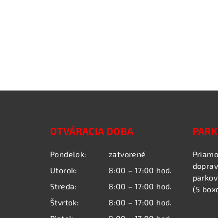
Z
á
OTVÁRACIA DOBA
PARK
p
ä
Pondelok:
zatvorené
Priamo
doprav
t
Utorok:
8:00 – 17:00 hod.
parkov
Streda:
8:00 – 17:00 hod.
i
(5 box
Štvrtok:
8:00 – 17:00 hod.
e