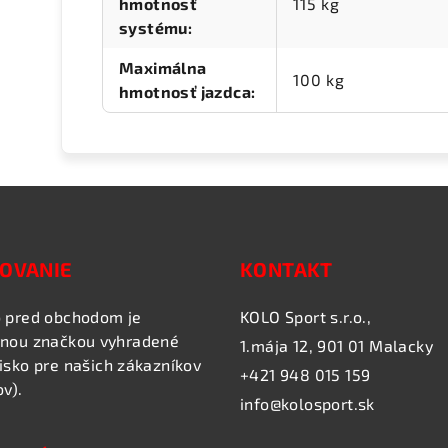
hmotnosť
115 kg
systému
:
Maximálna
100 kg
hmotnosť jazdca
:
OVANIE
KONTAKT
 pred obchodom je
KOLO Sport s.r.o.,
nou značkou vyhradené
1.mája 12, 901 01 Malacky
isko pre našich zákazníkov
+421 948 015 159
ov).
info@kolosport.sk