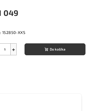
1 049
notková
a:
:
152850-XXS
+
Do košíka