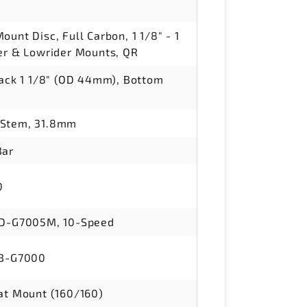
unt Disc, Full Carbon, 1 1/8" - 1
er & Lowrider Mounts, QR
tack 1 1/8" (OD 44mm), Bottom
 Stem, 31.8mm
Bar
0
RD-G7005M, 10-Speed
SB-G7000
at Mount (160/160)