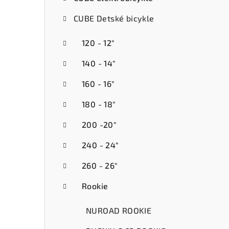
ý
CUBE Detské bicykle
p
a
120 - 12"
n
140 - 14"
e
160 - 16"
l
180 - 18"
200 -20"
240 - 24"
260 - 26"
Rookie
NUROAD ROOKIE