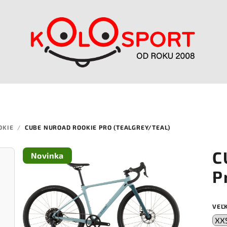
OKIE
/
CUBE NUROAD ROOKIE PRO (TEALGREY/TEAL)
C
Novinka
P
VEĽ