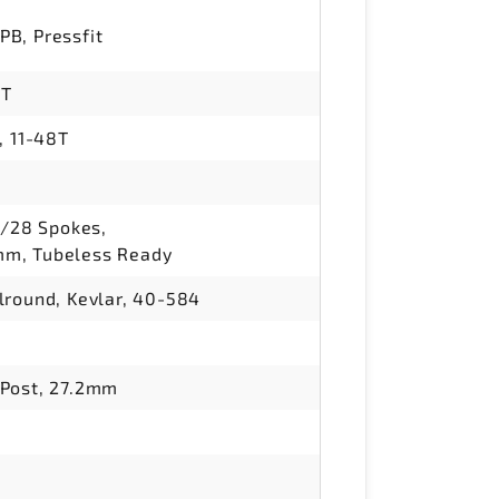
B, Pressfit
0T
, 11-48T
8/28 Spokes,
m, Tubeless Ready
round, Kevlar, 40-584
Post, 27.2mm