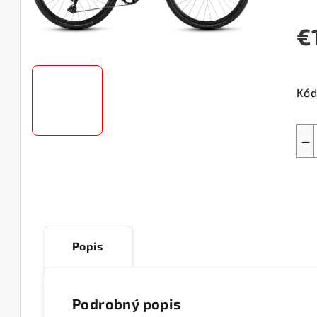
€
Jed
cen
Kód
−
Popis
Podrobný popis