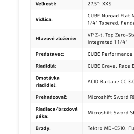
Veľkosti
:
27.5": XXS
CUBE Nuroad Flat Mo
Vidlica
:
1/4" Tapered, Fend
VP Z-t, Top Zero-S
Hlavové zloženie
:
Integrated 1 1/4"
Predstavec
:
CUBE Performance
Riadidlá
:
CUBE Gravel Race 
Omotávka
ACID Bartape CC 3.
riadidiel
:
Prehadzovač
:
Microshift Sword 
Riadiaca/brzdová
Microshift Sword 
páka
:
Brzdy
:
Tektro MD-C510, Fl