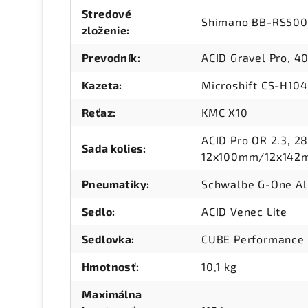
Stredové
Shimano BB-RS500P
zloženie
:
Prevodník
:
ACID Gravel Pro, 4
Kazeta
:
Microshift CS-H104
Reťaz
:
KMC X10
ACID Pro OR 2.3, 2
Sada kolies
:
12x100mm/12x142m
Pneumatiky
:
Schwalbe G-One All
Sedlo
:
ACID Venec Lite
Sedlovka
:
CUBE Performance 
Hmotnosť
:
10,1 kg
Maximálna