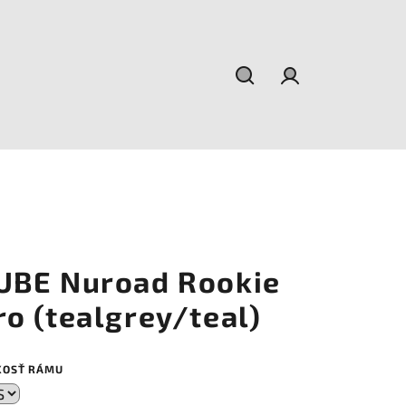
Hľadať
Prihlásenie
UBE Nuroad Rookie
ro (tealgrey/teal)
KOSŤ RÁMU