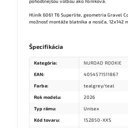
pohodlnejšou voľbou ako hliníková.
Hliník 6061 T6 Superlite, geometria Gravel C
možnosť montáže blatníka a nosiča, 12x142
Špecifikácia
Kategória
:
NUROAD ROOKIE
EAN
:
4054571511867
Farba
:
tealgrey/teal
Rok modelu
:
2026
Typ rámu
:
Unisex
Kód tovaru
:
152850-XXS