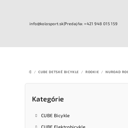
Prejsť
na
obsah
info@kolosport.sk
|
Predajňa: +421 948 015 159
/
CUBE DETSKÉ BICYKLE
/
ROOKIE
/
NUROAD RO
DOMOV
B
o
Kategórie
Preskočiť
kategórie
č
CUBE Bicykle
n
CUBE Elektrobicykle