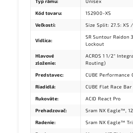
Typ rámu
:
Unisex
Kód tovaru
:
152900-XS
Veľkosti
:
Size Split: 27.5: XS 
SR Suntour Raidon 
Vidlica
:
Lockout
Hlavové
ACROS 1 1/2" Integr
zloženie
:
Routing)
Predstavec
:
CUBE Performance C
Riadidlá
:
CUBE Flat Race Bar
Rukoväte
:
ACID React Pro
Prehadzovač
:
Sram NX Eagle™, 1
Radenie
:
Sram NX Eagle™ Tr