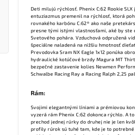
Deti milujú rýchlosť. Phenix C:62 Rookie SLX 
entuziazmus premenil na rýchlosť, ktorá pohl
rovnakého karbónu C:62® ako naše pretekársk
presne tými istými vlastnosťami, aké by ste 
Svetového pohára. Vzduchová odpružená vidli
špeciálne naladená na nižšiu hmotnosť dieťa
Prevodovka Sram NX Eagle 1x12 ponúka obrov
hydraulické kotúčové brzdy Magura MT Thirt
bezpečné zastavenie kolies Newmen Perfor
Schwalbe Racing Ray a Racing Ralph 2,25 pal
Rám:
Svojimi elegantnými líniami a prémiovou kon
vyzerá rám Phenix C:62 dokonca rýchlo. A to 
prechod jednej rúrky do druhej nie je len kvô
profily rúrok sú tuhé tam, kde je to potrebné