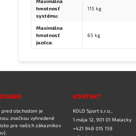
Maximálna
hmotnosť
115 kg
systému
:
Maximálna
hmotnosť
65 kg
jazdca
:
OVANIE
KONTAKT
 pred obchodom je
KOLO Sport s.r.o.,
nou značkou vyhradené
1.mája 12, 901 01 Malacky
isko pre našich zákazníkov
+421 948 015 159
ov).