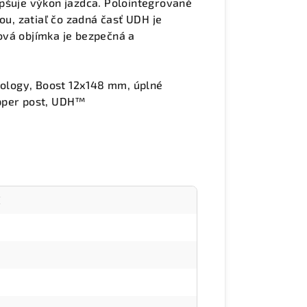
pšuje výkon jazdca. Polointegrované
ou, zatiaľ čo zadná časť UDH je
ová objímka je bezpečná a
ology, Boost 12x148 mm, úplné
opper post, UDH™
E