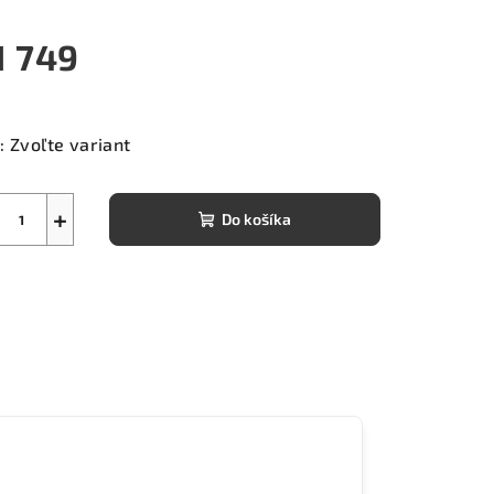
1 749
notková
a:
:
Zvoľte variant
+
Do košíka