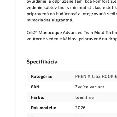
ovládanie, a odpružené tam, kde komfort zle
vedenie káblov ladí s minimalistickou estetik
pripravená na budúcnosť a integrovaná sedl
mimoriadne elegantná.
C:62® Monocoque Advanced Twin Mold Techn
vnútorné vedenie káblov, pripravené na dr
Špecifikácia
Kategória
:
PHENIX C:62 ROOKI
EAN
:
Zvoľte variant
Farba
:
teamline
Rok modelu
:
2026