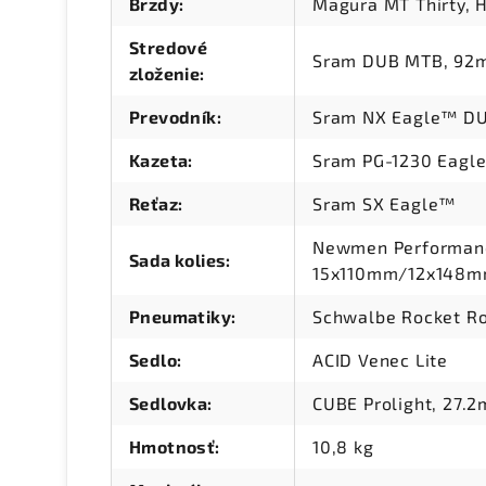
Brzdy
:
Magura MT Thirty, H
Stredové
Sram DUB MTB, 92m
zloženie
:
Prevodník
:
Sram NX Eagle™ DU
Kazeta
:
Sram PG-1230 Eagle
Reťaz
:
Sram SX Eagle™
Newmen Performance
Sada kolies
:
15x110mm/12x148mm
Pneumatiky
:
Schwalbe Rocket Ron
Sedlo
:
ACID Venec Lite
Sedlovka
:
CUBE Prolight, 27.
Hmotnosť
:
10,8 kg