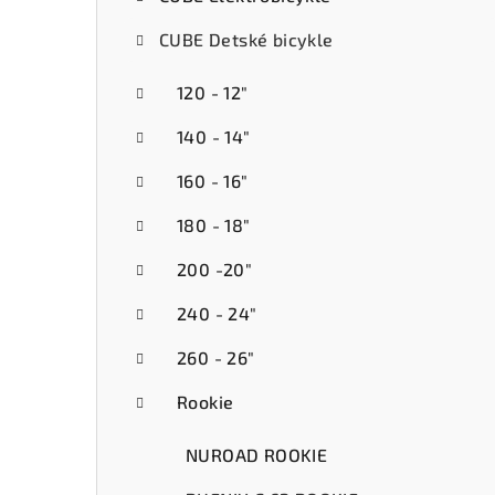
ý
CUBE Detské bicykle
p
a
120 - 12"
n
140 - 14"
e
160 - 16"
l
180 - 18"
200 -20"
240 - 24"
260 - 26"
Rookie
NUROAD ROOKIE