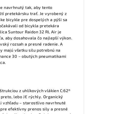
je navrhnutý tak, aby tento
tí pretekársku trať. Je vyrobený z
e bicykle pre dospelých a pýši sa
očakávali od bicykla pretekára
ca Suntour Raidon 32 RL Air je
ťa, aby dosahovala čo najlepší výkon.
ský rozsah a presné radenie. A
y majú všetku silu potrebnú na
mance 30 – obutých pneumatikami
ca.
štrukciou z uhlíkových vlákien C:62®
preto, lebo JE rýchly. Organický
li vzhľadu – starostlivo navrhnuté
 pre efektívny prenos sily a presné