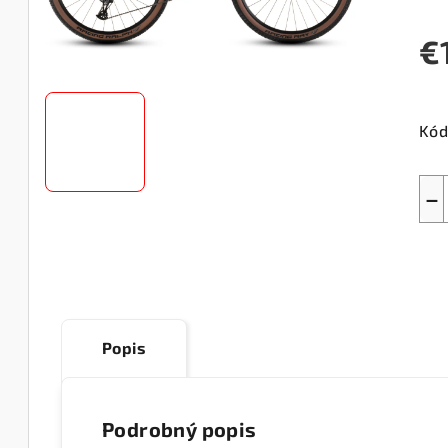
€
Jed
cen
Kód
−
Popis
Podrobný popis