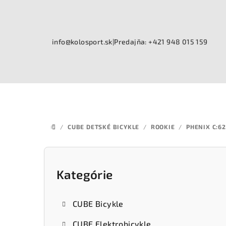
Prejsť
na
obsah
info@kolosport.sk
|
Predajňa: +421 948 015 159
/
CUBE DETSKÉ BICYKLE
/
ROOKIE
/
PHENIX C:6
DOMOV
B
o
Kategórie
Preskočiť
kategórie
č
CUBE Bicykle
n
CUBE Elektrobicykle