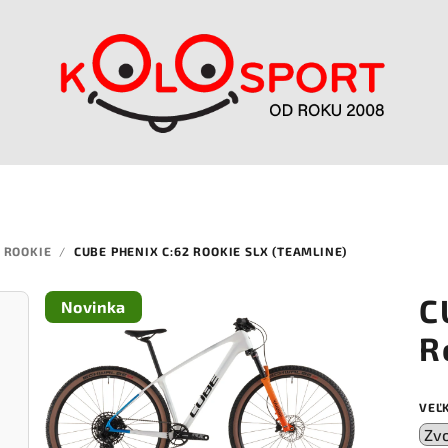
2 ROOKIE
/
CUBE PHENIX C:62 ROOKIE SLX (TEAMLINE)
C
Novinka
R
VEĽ