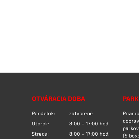
Z
á
OTVÁRACIA DOBA
PARK
p
ä
Pondelok:
zatvorené
Priamo
doprav
t
Utorok:
8:00 – 17:00 hod.
parkov
Streda:
8:00 – 17:00 hod.
i
(5 box