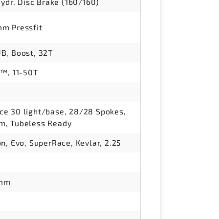
ydr. Disc Brake (160/160)
m Pressfit
B, Boost, 32T
™, 11-50T
 30 light/base, 28/28 Spokes,
, Tubeless Ready
, Evo, SuperRace, Kevlar, 2.25
2mm