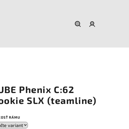
Hľadať
Prihlásenie
UBE Phenix C:62
ookie SLX (teamline)
KOSŤ RÁMU