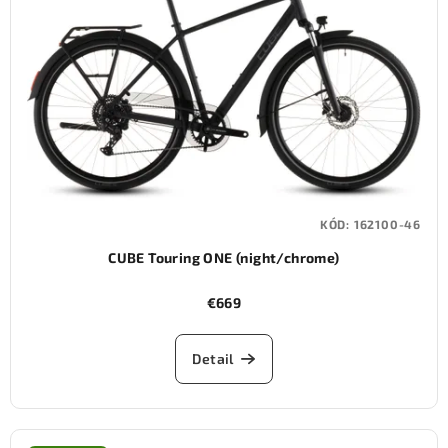
KÓD:
162100-46
CUBE Touring ONE (night/chrome)
€669
Detail