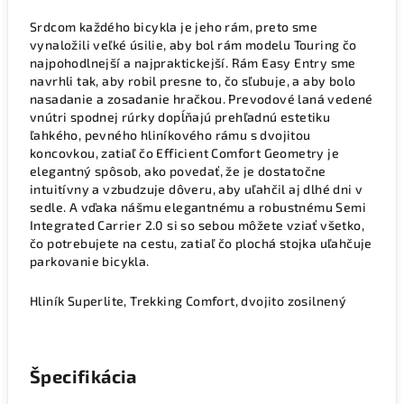
Srdcom každého bicykla je jeho rám, preto sme
vynaložili veľké úsilie, aby bol rám modelu Touring čo
najpohodlnejší a najpraktickejší. Rám Easy Entry sme
navrhli tak, aby robil presne to, čo sľubuje, a aby bolo
nasadanie a zosadanie hračkou. Prevodové laná vedené
vnútri spodnej rúrky dopĺňajú prehľadnú estetiku
ľahkého, pevného hliníkového rámu s dvojitou
koncovkou, zatiaľ čo Efficient Comfort Geometry je
elegantný spôsob, ako povedať, že je dostatočne
intuitívny a vzbudzuje dôveru, aby uľahčil aj dlhé dni v
sedle. A vďaka nášmu elegantnému a robustnému Semi
Integrated Carrier 2.0 si so sebou môžete vziať všetko,
čo potrebujete na cestu, zatiaľ čo plochá stojka uľahčuje
parkovanie bicykla.
Hliník Superlite, Trekking Comfort, dvojito zosilnený
Špecifikácia