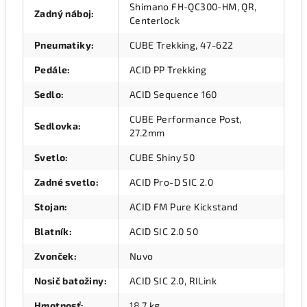
Shimano FH-QC300-HM, QR,
Zadný náboj
:
Centerlock
Pneumatiky
:
CUBE Trekking, 47-622
Pedále
:
ACID PP Trekking
Sedlo
:
ACID Sequence 160
CUBE Performance Post,
Sedlovka
:
27.2mm
Svetlo
:
CUBE Shiny 50
Zadné svetlo
:
ACID Pro-D SIC 2.0
Stojan
:
ACID FM Pure Kickstand
Blatník
:
ACID SIC 2.0 50
Zvonček
:
Nuvo
Nosič batožiny
:
ACID SIC 2.0, RILink
Hmotnosť
:
18,7 kg