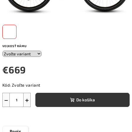
VEĽKOSŤ RÁMU
€669
Jednotková
Kód:
Zvoľte variant
cena:
−
+
Do košíka
Popis