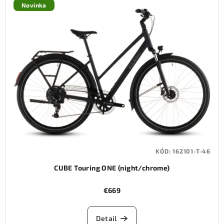
Novinka
KÓD:
162101-T-46
CUBE Touring ONE (night/chrome)
€669
Detail