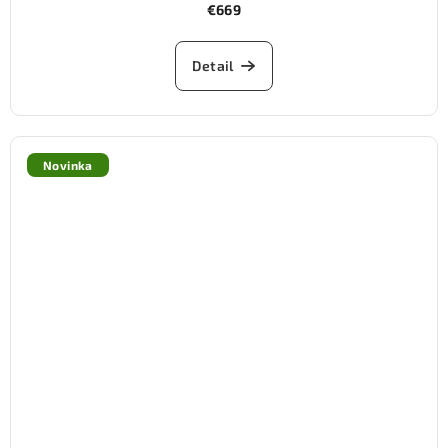
€669
Detail
Novinka