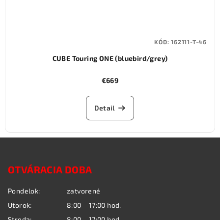
KÓD:
162111-T-46
CUBE Touring ONE (bluebird/grey)
€669
Detail
Z
á
OTVÁRACIA DOBA
p
ä
Pondelok:
zatvorené
t
Utorok:
8:00 – 17:00 hod.
i
Streda:
8:00 – 17:00 hod.