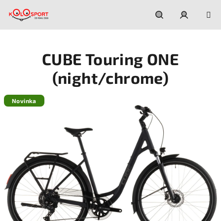
Prejsť
na
obsah
Hľadať
Prihláseni
CUBE Touring ONE
(night/chrome)
Novinka