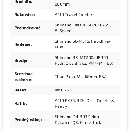
Riadidlá
:
680mm
Rukoväte
:
ACID Travel Comfort
Shimano Essa RD-U2000-GS,
Prehadzovač
:
8-Speed
Shimano SL-M315, Rapidfire-
Radenie
:
Plus
Shimano BR-MT200/UR300,
Brzdy
:
Hydr, Disc Brake, PM/FM (160)
Stredové
Thun Paso-ML, 68mm, BSA
zloženie
:
Reťaz
:
KMC Z51
ACID EX25, 32H, Disc, Tubeless
Ráfiky
:
Ready
Shimano DH-3D37, Hub
Predný náboj
:
Dynamo, QR, Centerlock