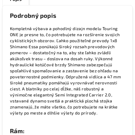
Podrobný popis
Kompletná výbava a pohodlný dizajn modelu Touring
ONE je presne to, čo potrebujete na rozšírenie svojich
cyklistických obzorov. Ľahko použiteľné prevody 1x8
Shimano Essa ponúkajú široký rozsah prevodových
pomerov – dostatočný na to, aby ste ľahko zvládli
akúkoľvek trasu – doslova na dosah ruky. Výkonné
hydraulické kotúčové brzdy Shimano zabezpečujú
spoľahlivé spomaľovanie a zastavenie bez ohľadu na
poveternostné podmienky. Odpružená vidlica a 47 mm
široké pneumatiky pomáhajú vyrovnávať nerovnosti
ciest. A blatníky po celej dĺžke, náš robustný a
výnimočne elegantný Semi Integrated Carrier 2.0,
vstavané dynamo svetlá a praktická plochá stojka
znamenajú, že máte všetko, čo potrebujete na krátke
výlety po meste a dlhšie výlety do prírody.
Rám: