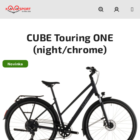
Prejsť
na
obsah
Hľadať
Prihláseni
CUBE Touring ONE
(night/chrome)
Novinka