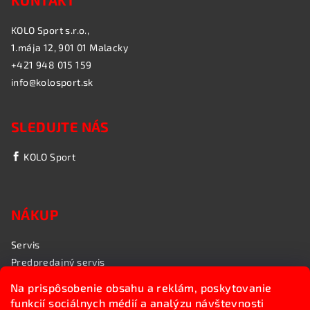
KONTAKT
KOLO Sport s.r.o.,
1.mája 12, 901 01 Malacky
+421 948 015 159
info@kolosport.sk
SLEDUJTE NÁS
KOLO Sport
NÁKUP
Servis
Predpredajný servis
Garančný servis
Na prispôsobenie obsahu a reklám, poskytovanie
Rozvoz bicyklov
funkcií sociálnych médií a analýzu návštevnosti