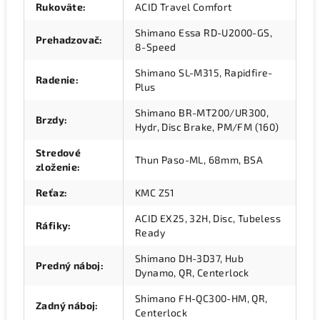
Rukoväte
:
ACID Travel Comfort
Shimano Essa RD-U2000-GS,
Prehadzovač
:
8-Speed
Shimano SL-M315, Rapidfire-
Radenie
:
Plus
Shimano BR-MT200/UR300,
Brzdy
:
Hydr, Disc Brake, PM/FM (160)
Stredové
Thun Paso-ML, 68mm, BSA
zloženie
:
Reťaz
:
KMC Z51
ACID EX25, 32H, Disc, Tubeless
Ráfiky
:
Ready
Shimano DH-3D37, Hub
Predný náboj
:
Dynamo, QR, Centerlock
Shimano FH-QC300-HM, QR,
Zadný náboj
:
Centerlock