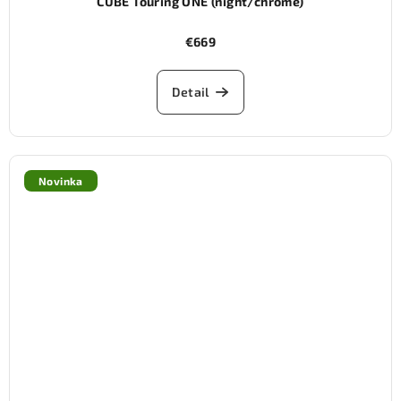
CUBE Touring ONE (night/chrome)
€669
Detail
Novinka