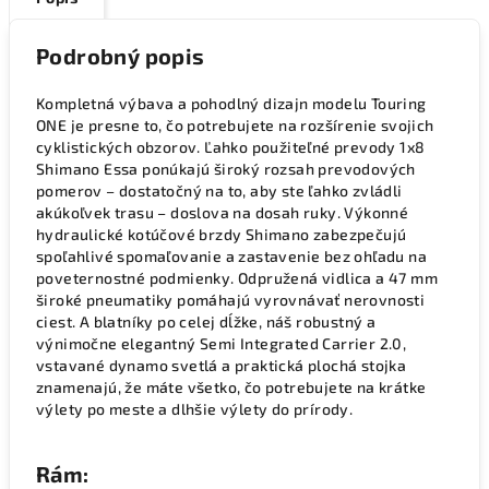
Podrobný popis
Kompletná výbava a pohodlný dizajn modelu Touring
ONE je presne to, čo potrebujete na rozšírenie svojich
cyklistických obzorov. Ľahko použiteľné prevody 1x8
Shimano Essa ponúkajú široký rozsah prevodových
pomerov – dostatočný na to, aby ste ľahko zvládli
akúkoľvek trasu – doslova na dosah ruky. Výkonné
hydraulické kotúčové brzdy Shimano zabezpečujú
spoľahlivé spomaľovanie a zastavenie bez ohľadu na
poveternostné podmienky. Odpružená vidlica a 47 mm
široké pneumatiky pomáhajú vyrovnávať nerovnosti
ciest. A blatníky po celej dĺžke, náš robustný a
výnimočne elegantný Semi Integrated Carrier 2.0,
vstavané dynamo svetlá a praktická plochá stojka
znamenajú, že máte všetko, čo potrebujete na krátke
výlety po meste a dlhšie výlety do prírody.
Rám: