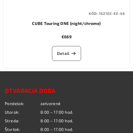
KÓD:
162102-EE-46
CUBE Touring ONE (night/chrome)
€669
Detail
Z
á
OTVÁRACIA DOBA
p
ä
Pondelok:
zatvorené
t
Utorok:
8:00 – 17:00 hod.
i
Streda:
8:00 – 17:00 hod.
e
Štvrtok:
8:00 – 17:00 hod.