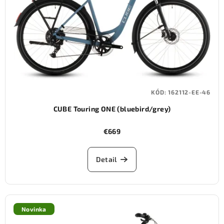
KÓD:
162112-EE-46
CUBE Touring ONE (bluebird/grey)
€669
Detail
Novinka