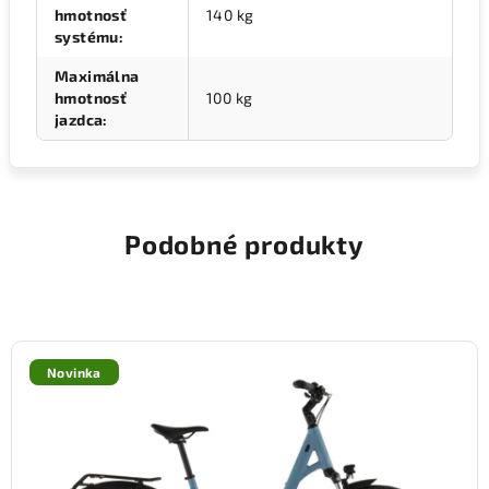
hmotnosť
140 kg
systému
:
Maximálna
hmotnosť
100 kg
jazdca
:
Podobné produkty
Novinka