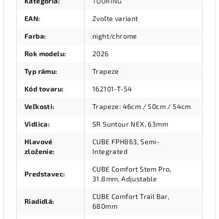
Kategória
:
TOURING
EAN
:
Zvoľte variant
Farba
:
night/chrome
Rok modelu
:
2026
Typ rámu
:
Trapeze
Kód tovaru
:
162101-T-54
Veľkosti
:
Trapeze: 46cm / 50cm / 54cm
Vidlica
:
SR Suntour NEX, 63mm
Hlavové
CUBE FPH863, Semi-
zloženie
:
Integrated
CUBE Comfort Stem Pro,
Predstavec
:
31.8mm, Adjustable
CUBE Comfort Trail Bar,
Riadidlá
:
680mm