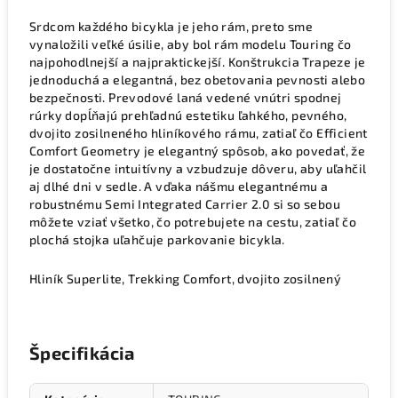
Srdcom každého bicykla je jeho rám, preto sme
vynaložili veľké úsilie, aby bol rám modelu Touring čo
najpohodlnejší a najpraktickejší. Konštrukcia Trapeze je
jednoduchá a elegantná, bez obetovania pevnosti alebo
bezpečnosti. Prevodové laná vedené vnútri spodnej
rúrky dopĺňajú prehľadnú estetiku ľahkého, pevného,
dvojito zosilneného hliníkového rámu, zatiaľ čo Efficient
Comfort Geometry je elegantný spôsob, ako povedať, že
je dostatočne intuitívny a vzbudzuje dôveru, aby uľahčil
aj dlhé dni v sedle. A vďaka nášmu elegantnému a
robustnému Semi Integrated Carrier 2.0 si so sebou
môžete vziať všetko, čo potrebujete na cestu, zatiaľ čo
plochá stojka uľahčuje parkovanie bicykla.
Hliník Superlite, Trekking Comfort, dvojito zosilnený
Špecifikácia