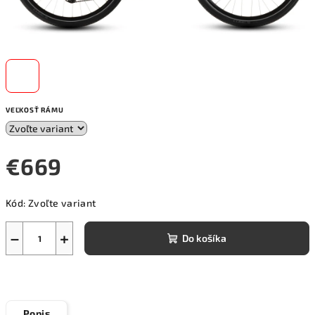
VEĽKOSŤ RÁMU
€669
Jednotková
Kód:
Zvoľte variant
cena:
−
+
Do košíka
Popis