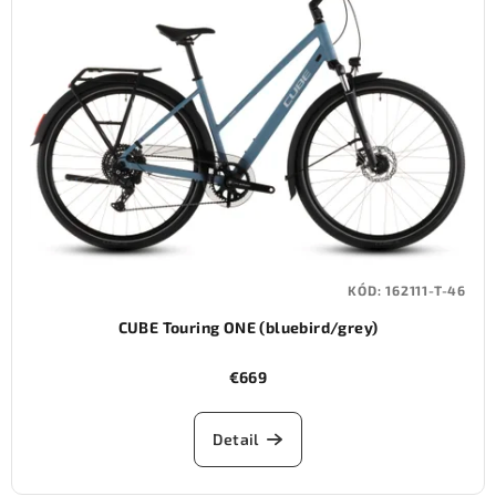
KÓD:
162111-T-46
CUBE Touring ONE (bluebird/grey)
€669
Detail