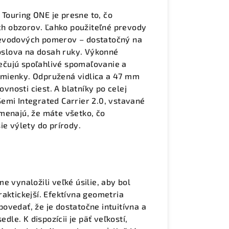
Touring ONE je presne to, čo
ých obzorov. Ľahko použiteľné prevody
revodových pomerov – dostatočný na
doslova na dosah ruky. Výkonné
ečujú spoľahlivé spomaľovanie a
dmienky. Odpružená vidlica a 47 mm
nosti ciest. A blatníky po celej
emi Integrated Carrier 2.0, vstavané
menajú, že máte všetko, čo
ie výlety do prírody.
e vynaložili veľké úsilie, aby bol
aktickejší. Efektívna geometria
ovedať, že je dostatočne intuitívna a
dle. K dispozícii je päť veľkostí,