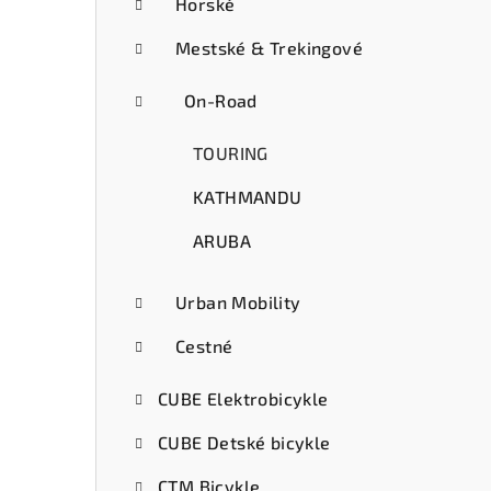
ý
Horské
p
Mestské & Trekingové
a
On-Road
n
TOURING
e
KATHMANDU
l
ARUBA
Urban Mobility
Cestné
CUBE Elektrobicykle
CUBE Detské bicykle
CTM Bicykle