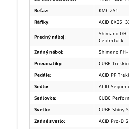
Reťaz
:
KMC Z51
Ráfiky
:
ACID EX25, 3
Shimano DH-
Predný náboj
:
Centerlock
Zadný náboj
:
Shimano FH-
Pneumatiky
:
CUBE Trekkin
Pedále
:
ACID PP Trek
Sedlo
:
ACID Sequen
Sedlovka
:
CUBE Perfor
Svetlo
:
CUBE Shiny 
Zadné svetlo
:
ACID Pro-D S