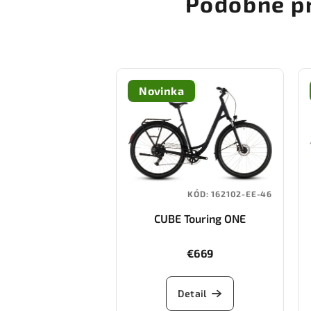
Podobné p
Novinka
KÓD:
162102-EE-46
CUBE Touring ONE
(night/chrome)
€669
Detail