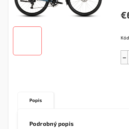
€
Jed
cen
Kód
−
Popis
Podrobný popis