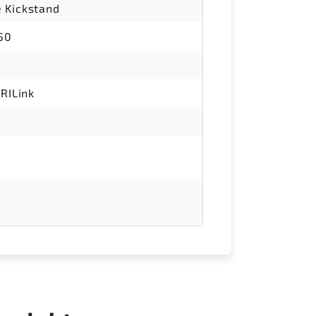
 Kickstand
 50
 RILink