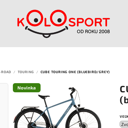
-ROAD
/
TOURING
/
CUBE TOURING ONE (BLUEBIRD/GREY)
C
Novinka
(
VEĽ