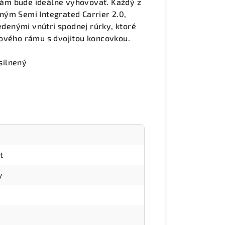
 vám bude ideálne vyhovovať. Každý z
ným Semi Integrated Carrier 2.0,
enými vnútri spodnej rúrky, ktoré
kového rámu s dvojitou koncovkou.
osilnený
t
y