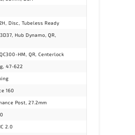
2H, Disc, Tubeless Ready
3D37, Hub Dynamo, QR,
QC300-HM, QR, Centerlock
g, 47-622
king
ce 160
mance Post, 27.2mm
50
IC 2.0