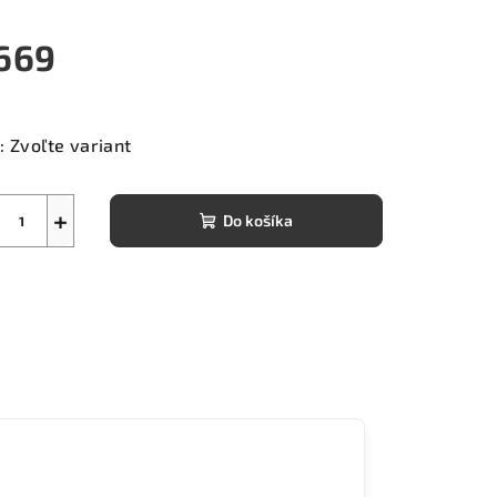
669
notková
a:
:
Zvoľte variant
+
Do košíka