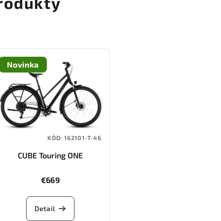
rodukty
Novinka
KÓD:
162101-T-46
CUBE Touring ONE
(night/chrome)
€669
Detail