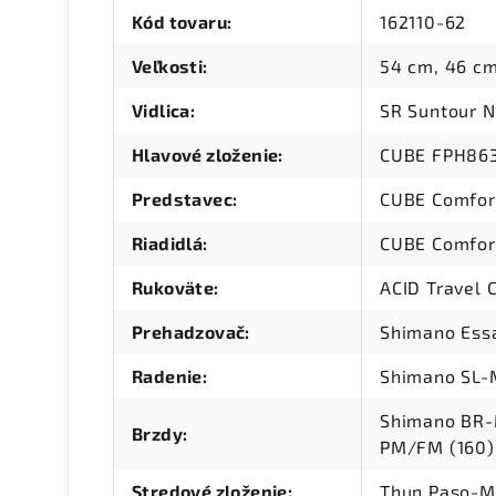
Kód tovaru
:
162110-62
Veľkosti
:
54 cm, 46 cm
Vidlica
:
SR Suntour 
Hlavové zloženie
:
CUBE FPH863
Predstavec
:
CUBE Comfort
Riadidlá
:
CUBE Comfor
Rukoväte
:
ACID Travel 
Prehadzovač
:
Shimano Ess
Radenie
:
Shimano SL-M
Shimano BR-
Brzdy
:
PM/FM (160)
Stredové zloženie
:
Thun Paso-M