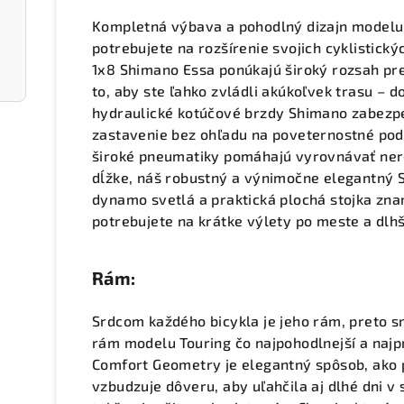
Kompletná výbava a pohodlný dizajn modelu 
potrebujete na rozšírenie svojich cyklistick
1x8 Shimano Essa ponúkajú široký rozsah p
to, aby ste ľahko zvládli akúkoľvek trasu – 
hydraulické kotúčové brzdy Shimano zabezp
zastavenie bez ohľadu na poveternostné po
široké pneumatiky pomáhajú vyrovnávať nerov
dĺžke, náš robustný a výnimočne elegantný S
dynamo svetlá a praktická plochá stojka zna
potrebujete na krátke výlety po meste a dlhš
Rám:
Srdcom každého bicykla je jeho rám, preto sm
rám modelu Touring čo najpohodlnejší a najpr
Comfort Geometry je elegantný spôsob, ako p
vzbudzuje dôveru, aby uľahčila aj dlhé dni v se