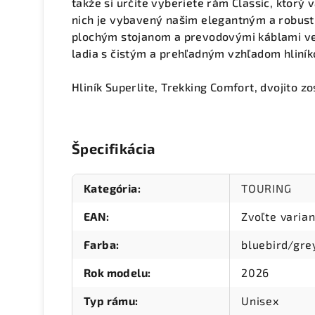
takže si určite vyberiete rám Classic, ktorý
nich je vybavený našim elegantným a robust
plochým stojanom a prevodovými káblami ved
ladia s čistým a prehľadným vzhľadom hliní
Hliník Superlite, Trekking Comfort, dvojito z
Špecifikácia
Kategória
:
TOURING
EAN
:
Zvoľte varian
Farba
:
bluebird/gre
Rok modelu
:
2026
Typ rámu
:
Unisex