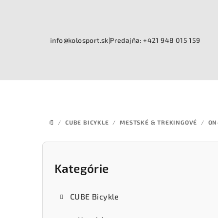
Prejsť
na
obsah
info@kolosport.sk
|
Predajňa: +421 948 015 159
/
CUBE BICYKLE
/
MESTSKÉ & TREKINGOVÉ
/
ON
DOMOV
B
o
Kategórie
Preskočiť
kategórie
č
CUBE Bicykle
n