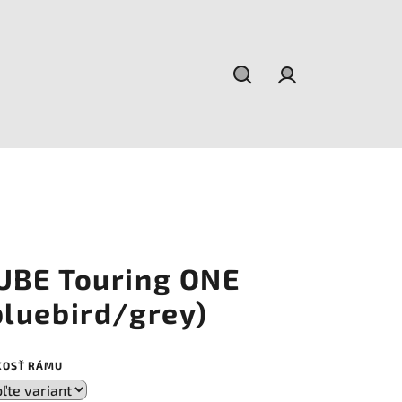
Hľadať
Prihlásenie
UBE Touring ONE
bluebird/grey)
KOSŤ RÁMU