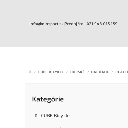
Prejsť
na
obsah
info@kolosport.sk
|
Predajňa: +421 948 015 159
/
CUBE BICYKLE
/
HORSKÉ
/
HARDTAIL
/
REACT
DOMOV
B
o
Kategórie
Preskočiť
kategórie
č
CUBE Bicykle
n