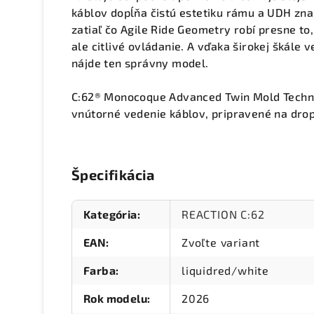
káblov dopĺňa čistú estetiku rámu a UDH zna
zatiaľ čo Agile Ride Geometry robí presne to
ale citlivé ovládanie. A vďaka širokej škále v
nájde ten správny model.
C:62® Monocoque Advanced Twin Mold Techn
vnútorné vedenie káblov, pripravené na dr
Špecifikácia
Kategória
:
REACTION C:62
EAN
:
Zvoľte variant
Farba
:
liquidred/white
Rok modelu
:
2026