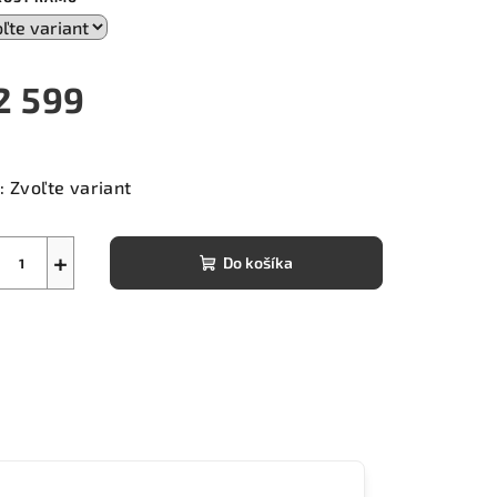
2 599
notková
a:
:
Zvoľte variant
+
Do košíka