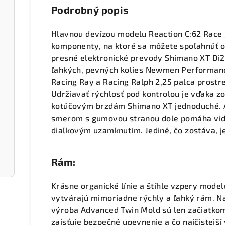
Podrobný popis
Hlavnou devízou modelu Reaction C:62 Race je
komponenty, na ktoré sa môžete spoľahnúť o
presné elektronické prevody Shimano XT Di2 
ľahkých, pevných kolies Newmen Performanc
Racing Ray a Racing Ralph 2,25 palca prostr
Udržiavať rýchlosť pod kontrolou je vďaka 
kotúčovým brzdám Shimano XT jednoduché.
smerom s gumovou stranou dole pomáha vidl
diaľkovým uzamknutím. Jediné, čo zostáva, je
Rám:
Krásne organické línie a štíhle vzpery mode
vytvárajú mimoriadne rýchly a ľahký rám. N
výroba Advanced Twin Mold sú len začiatkom
zaisťuje bezpečné upevnenie a čo najčistejší