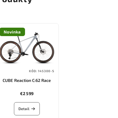
Novinka
KÓD:
145300-S
CUBE Reaction C:62 Race
(foggrey/white)
€2 599
Detail