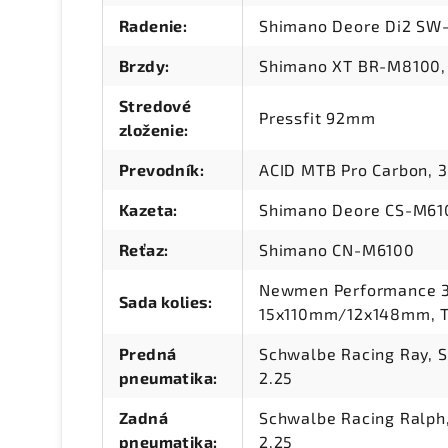
Radenie
:
Shimano Deore Di2 SW
Brzdy
:
Shimano XT BR-M8100, 
Stredové
Pressfit 92mm
zloženie
:
Prevodník
:
ACID MTB Pro Carbon, 
Kazeta
:
Shimano Deore CS-M610
Reťaz
:
Shimano CN-M6100
Newmen Performance 30
Sada kolies
:
15x110mm/12x148mm, T
Predná
Schwalbe Racing Ray, S
pneumatika
:
2.25
Zadná
Schwalbe Racing Ralph,
pneumatika
:
2.25