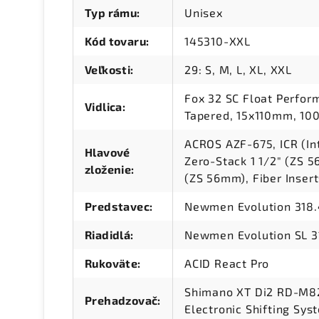
Typ rámu
:
Unisex
Kód tovaru
:
145310-XXL
Veľkosti
:
29: S, M, L, XL, XXL
Fox 32 SC Float Perfor
Vidlica
:
Tapered, 15x110mm, 1
ACROS AZF-675, ICR (In
Hlavové
Zero-Stack 1 1/2" (ZS 
zloženie
:
(ZS 56mm), Fiber Inser
Predstavec
:
Newmen Evolution 318.
Riadidlá
:
Newmen Evolution SL 3
Rukoväte
:
ACID React Pro
Shimano XT Di2 RD-M82
Prehadzovač
:
Electronic Shifting Sys