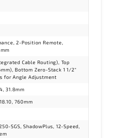
mance, 2-Position Remote,
00mm
tegrated Cable Routing), Top
56mm), Bottom Zero-Stack 1 1/2"
ts for Angle Adjustment
4, 31.8mm
18.10, 760mm
50-SGS, ShadowPlus, 12-Speed,
tem