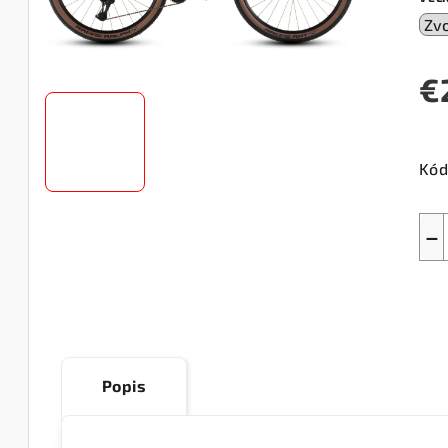
€
Jed
cen
Kód
−
Popis