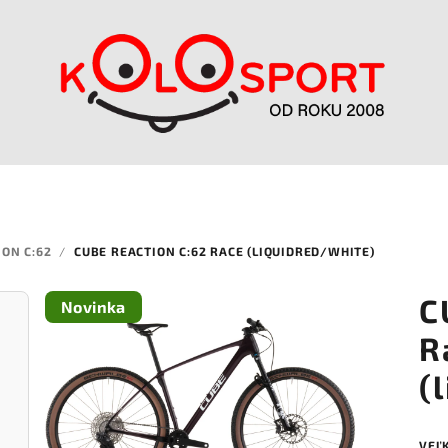
ION C:62
/
CUBE REACTION C:62 RACE (LIQUIDRED/WHITE)
C
Novinka
R
(
VEĽ