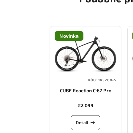
Novinka
KÓD:
145200-S
CUBE Reaction C:62 Pro
(blackline)
€2 099
Detail