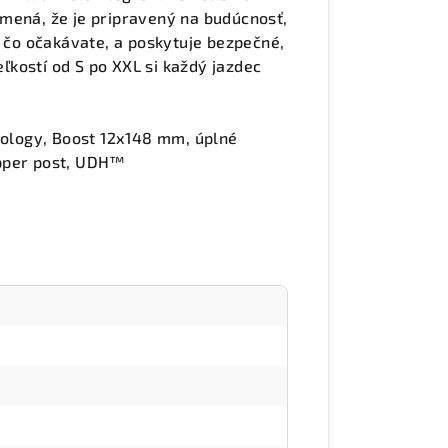
mená, že je pripravený na budúcnosť,
, čo očakávate, a poskytuje bezpečné,
eľkostí od S po XXL si každý jazdec
ology, Boost 12x148 mm, úplné
opper post, UDH™