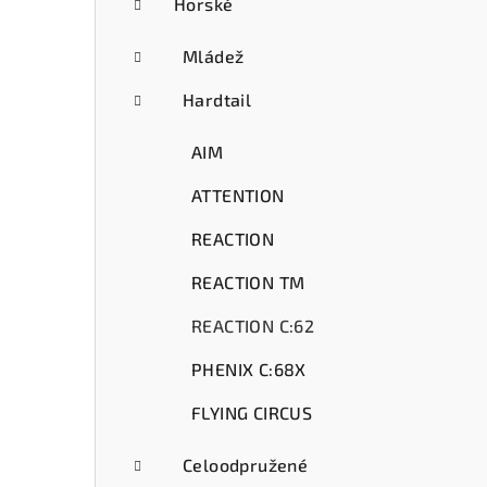
ý
Horské
p
Mládež
a
Hardtail
n
AIM
e
ATTENTION
l
REACTION
REACTION TM
REACTION C:62
PHENIX C:68X
FLYING CIRCUS
Celoodpružené