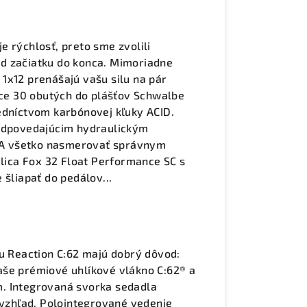
 rýchlosť, preto sme zvolili
d začiatku do konca. Mimoriadne
1x12 prenášajú vašu silu na pár
e 30 obutých do plášťov Schwalbe
edníctvom karbónovej kľuky ACID.
zodpovedajúcim hydraulickým
 A všetko nasmerovať správnym
ica Fox 32 Float Performance SC s
 šliapať do pedálov...
lu Reaction C:62 majú dobrý dôvod:
aše prémiové uhlíkové vlákno C:62® a
. Integrovaná svorka sedadla
 vzhľad. Polointegrované vedenie