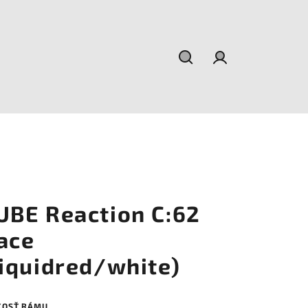
Hľadať
Prihlásenie
UBE Reaction C:62
ace
liquidred/white)
KOSŤ RÁMU