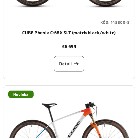
KÓD:
145800-S
CUBE Phenix C:68X SLT (matrixblack/white)
€6 699
Detail
Novinka