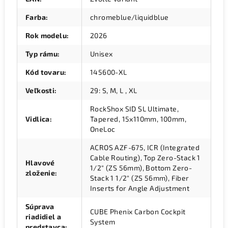
Farba
:
chromeblue/liquidblue
Rok modelu
:
2026
Typ rámu
:
Unisex
Kód tovaru
:
145600-XL
Veľkosti
:
29: S, M, L , XL
RockShox SID SL Ultimate,
Vidlica
:
Tapered, 15x110mm, 100mm,
OneLoc
ACROS AZF-675, ICR (Integrated
Cable Routing), Top Zero-Stack 1
Hlavové
1/2" (ZS 56mm), Bottom Zero-
zloženie
:
Stack 1 1/2" (ZS 56mm), Fiber
Inserts for Angle Adjustment
Súprava
CUBE Phenix Carbon Cockpit
riadidiel a
System
predstavca
: