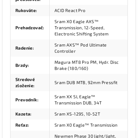
Rukoväte
:
ACID React Pro
Sram X0 Eagle AXS™
Prehadzovač
:
Transmission, 12-Speed,
Electronic Shifting System
Sram AXS™ Pod Ultimate
Radenie
:
Controller
Magura MT8 Pro PM, Hydr. Disc
Brzdy
:
Brake (180/160)
Stredové
Sram DUB MTB, 92mm Pressfit
zloženie
:
Sram XX SL Eagle™
Prevodník
:
Transmission DUB, 34T
Kazeta
:
Sram XS-1295, 10-52T
Reťaz
:
Sram X0 Eagle™ Transmission
Newmen Phase 30 light/light,