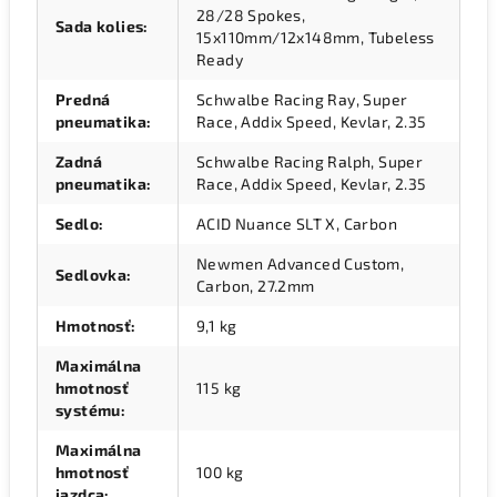
28/28 Spokes,
Sada kolies
:
15x110mm/12x148mm, Tubeless
Ready
Predná
Schwalbe Racing Ray, Super
pneumatika
:
Race, Addix Speed, Kevlar, 2.35
Zadná
Schwalbe Racing Ralph, Super
pneumatika
:
Race, Addix Speed, Kevlar, 2.35
Sedlo
:
ACID Nuance SLT X, Carbon
Newmen Advanced Custom,
Sedlovka
:
Carbon, 27.2mm
Hmotnosť
:
9,1 kg
Maximálna
hmotnosť
115 kg
systému
:
Maximálna
hmotnosť
100 kg
jazdca
: