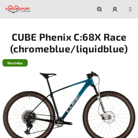
Prejsť
na
obsah
Hľadať
Prihláseni
CUBE Phenix C:68X Race
(chromeblue/liquidblue)
Novinka