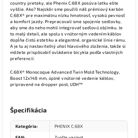
country preteky, ale Phenix C:68X posúva latku ešte
vyššie. Ako? Najskôr sme použili náš prémiový karbón
C:68X® pre maximálnu nízku hmotnosť, vysokú pevnosť
a komfort jazdy. Prepracovali sme spojenie sedlovky,
aby sme do neho mohli integrovať sedlovú objímku. Je
to malý detail, ale spolu s vnútorným vedením káblov
dopĺňa čistú estetiku a elegantné, organické línie rámu.
A je tu aj nastaviteľný uhol hlavového zloženia, takže si
môžete prispôsobiť ovládanie bicykla podľa vlastných
preferencií.
C:68X® Monocoque Advanced Twin Mold Technology,
Boost 12x148 mm, úplné vnútorné vedenie káblov,
pripravené na dropper post, UDH™
Špecifikácia
Kategória
:
PHENIX C:68X
EAN
:
Zvoľte variant