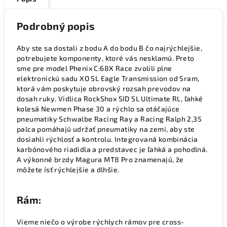
Podrobný popis
Aby ste sa dostali z bodu A do bodu B čo najrýchlejšie,
potrebujete komponenty, ktoré vás nesklamú. Preto
sme pre model Phenix C:68X Race zvolili plne
elektronickú sadu XO SL Eagle Transmission od Sram,
ktorá vám poskytuje obrovský rozsah prevodov na
dosah ruky. Vidlica RockShox SID SL Ultimate RL, ľahké
kolesá Newmen Phase 30 a rýchlo sa otáčajúce
pneumatiky Schwalbe Racing Ray a Racing Ralph 2,35
palca pomáhajú udržať pneumatiky na zemi, aby ste
dosiahli rýchlosť a kontrolu. Integrovaná kombinácia
karbónového riadidla a predstavec je ľahká a pohodlná.
A výkonné brzdy Magura MT8 Pro znamenajú, že
môžete ísť rýchlejšie a dlhšie.
Rám:
Vieme niečo o výrobe rýchlych rámov pre cross-