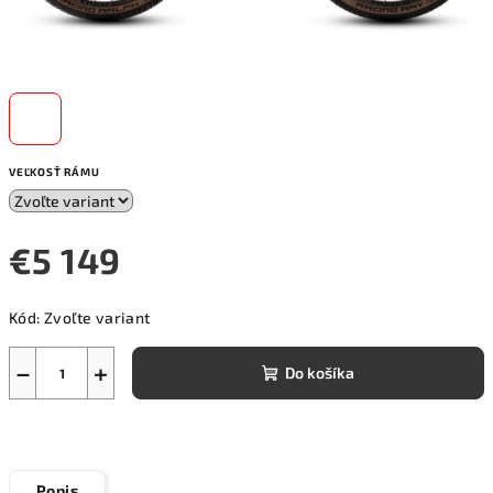
VEĽKOSŤ RÁMU
€5 149
Jednotková
Kód:
Zvoľte variant
cena:
−
+
Do košíka
Popis