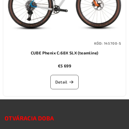
KÓD:
145700-S
CUBE Phenix C:68X SLX (teamline)
€5 699
Detail
Z
á
OTVÁRACIA DOBA
p
ä