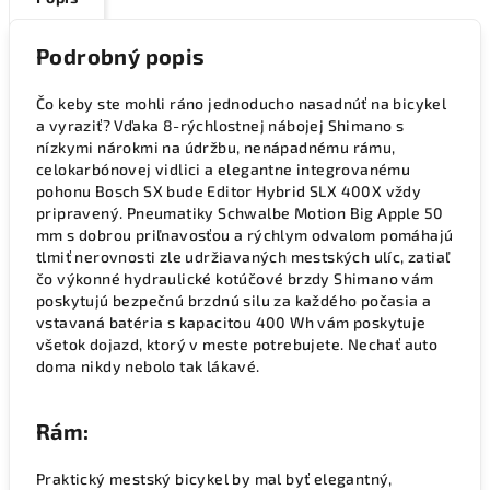
Podrobný popis
Čo keby ste mohli ráno jednoducho nasadnúť na bicykel
a vyraziť? Vďaka 8-rýchlostnej nábojej Shimano s
nízkymi nárokmi na údržbu, nenápadnému rámu,
celokarbónovej vidlici a elegantne integrovanému
pohonu Bosch SX bude Editor Hybrid SLX 400X vždy
pripravený. Pneumatiky Schwalbe Motion Big Apple 50
mm s dobrou priľnavosťou a rýchlym odvalom pomáhajú
tlmiť nerovnosti zle udržiavaných mestských ulíc, zatiaľ
čo výkonné hydraulické kotúčové brzdy Shimano vám
poskytujú bezpečnú brzdnú silu za každého počasia a
vstavaná batéria s kapacitou 400 Wh vám poskytuje
všetok dojazd, ktorý v meste potrebujete. Nechať auto
doma nikdy nebolo tak lákavé.
Rám:
Praktický mestský bicykel by mal byť elegantný,