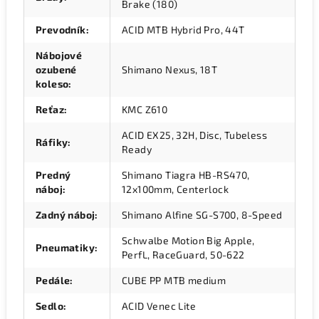
Brake (180)
Prevodník
:
ACID MTB Hybrid Pro, 44T
Nábojové
ozubené
Shimano Nexus, 18T
koleso
:
Reťaz
:
KMC Z610
ACID EX25, 32H, Disc, Tubeless
Ráfiky
:
Ready
Predný
Shimano Tiagra HB-RS470,
náboj
:
12x100mm, Centerlock
Zadný náboj
:
Shimano Alfine SG-S700, 8-Speed
Schwalbe Motion Big Apple,
Pneumatiky
:
PerfL, RaceGuard, 50-622
Pedále
:
CUBE PP MTB medium
Sedlo
:
ACID Venec Lite