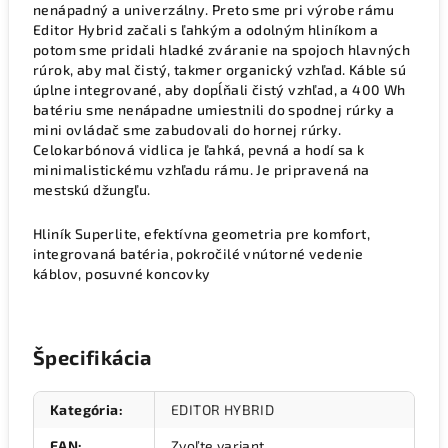
nenápadný a univerzálny. Preto sme pri výrobe rámu
Editor Hybrid začali s ľahkým a odolným hliníkom a
potom sme pridali hladké zváranie na spojoch hlavných
rúrok, aby mal čistý, takmer organický vzhľad. Káble sú
úplne integrované, aby dopĺňali čistý vzhľad, a 400 Wh
batériu sme nenápadne umiestnili do spodnej rúrky a
mini ovládač sme zabudovali do hornej rúrky.
Celokarbónová vidlica je ľahká, pevná a hodí sa k
minimalistickému vzhľadu rámu. Je pripravená na
mestskú džungľu.
Hliník Superlite, efektívna geometria pre komfort,
integrovaná batéria, pokročilé vnútorné vedenie
káblov, posuvné koncovky
Špecifikácia
Kategória
:
EDITOR HYBRID
EAN
:
Zvoľte variant