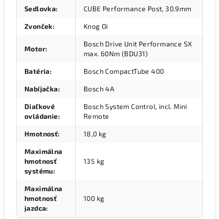
Sedlovka
:
CUBE Performance Post, 30.9mm
Zvonček
:
Knog Oi
Bosch Drive Unit Performance SX
Motor
:
max. 60Nm (BDU31)
Batéria
:
Bosch CompactTube 400
Nabíjačka
:
Bosch 4A
Diaľkové
Bosch System Control, incl. Mini
ovládanie
:
Remote
Hmotnosť
:
18,0 kg
Maximálna
hmotnosť
135 kg
systému
:
Maximálna
hmotnosť
100 kg
jazdca
: