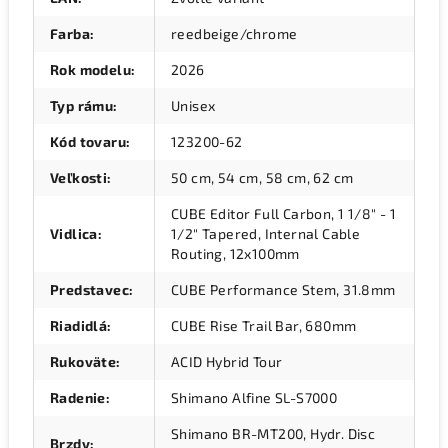
Farba
:
reedbeige/chrome
Rok modelu
:
2026
Typ rámu
:
Unisex
Kód tovaru
:
123200-62
Veľkosti
:
50 cm, 54 cm, 58 cm, 62 cm
CUBE Editor Full Carbon, 1 1/8" - 1
Vidlica
:
1/2" Tapered, Internal Cable
Routing, 12x100mm
Predstavec
:
CUBE Performance Stem, 31.8mm
Riadidlá
:
CUBE Rise Trail Bar, 680mm
Rukoväte
:
ACID Hybrid Tour
Radenie
:
Shimano Alfine SL-S7000
Shimano BR-MT200, Hydr. Disc
Brzdy
: