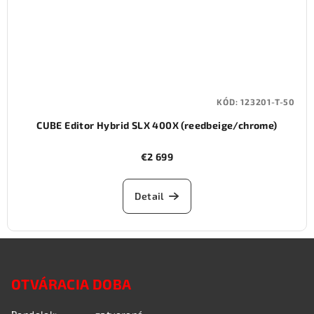
KÓD:
123201-T-50
CUBE Editor Hybrid SLX 400X (reedbeige/chrome)
€2 699
Detail
Z
á
OTVÁRACIA DOBA
p
ä