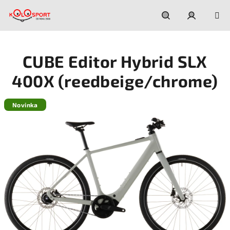
Prejsť
na
obsah
Hľadať
Prihláseni
CUBE Editor Hybrid SLX
400X (reedbeige/chrome)
Novinka