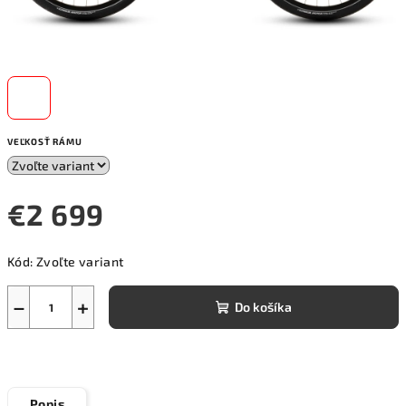
VEĽKOSŤ RÁMU
€2 699
Jednotková
Kód:
Zvoľte variant
cena:
−
+
Do košíka
Popis