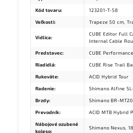
Kód tovaru
:
123201-T-58
Veľkosti
:
Trapeze 50 cm, Tr
CUBE Editor Full Ca
Vidlica
:
Internal Cable Ro
Predstavec
:
CUBE Performance
Riadidlá
:
CUBE Rise Trail B
Rukoväte
:
ACID Hybrid Tour
Radenie
:
Shimano Alfine S
Brzdy
:
Shimano BR-MT200,
Prevodník
:
ACID MTB Hybrid P
Nábojové ozubené
Shimano Nexus, 1
koleso
: