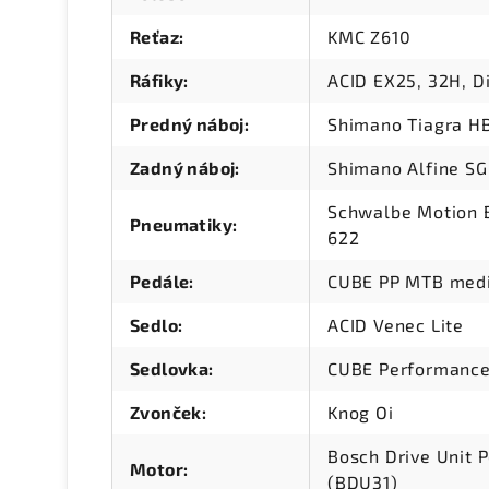
Reťaz
:
KMC Z610
Ráfiky
:
ACID EX25, 32H, D
Predný náboj
:
Shimano Tiagra H
Zadný náboj
:
Shimano Alfine S
Schwalbe Motion B
Pneumatiky
:
622
Pedále
:
CUBE PP MTB med
Sedlo
:
ACID Venec Lite
Sedlovka
:
CUBE Performance
Zvonček
:
Knog Oi
Bosch Drive Unit
Motor
:
(BDU31)