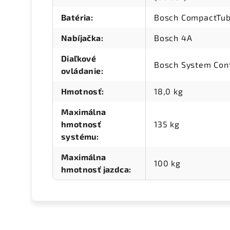
Batéria
:
Bosch CompactTu
Nabíjačka
:
Bosch 4A
Diaľkové
Bosch System Cont
ovládanie
:
Hmotnosť
:
18,0 kg
Maximálna
hmotnosť
135 kg
systému
:
Maximálna
100 kg
hmotnosť jazdca
: