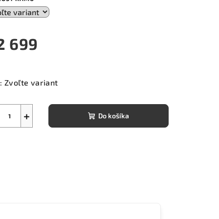
2 699
notková
a:
:
Zvoľte variant
+
Do košíka