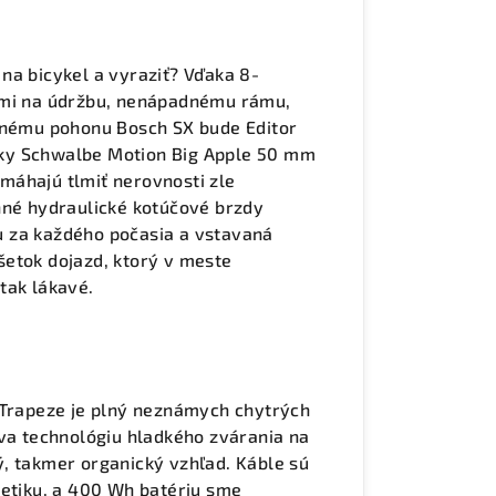
na bicykel a vyraziť? Vďaka 8-
kmi na údržbu, nenápadnému rámu,
vanému pohonu Bosch SX bude Editor
ky Schwalbe Motion Big Apple 50 mm
máhajú tlmiť nerovnosti zle
nné hydraulické kotúčové brzdy
 za každého počasia a vstavaná
šetok dojazd, ktorý v meste
tak lákavé.
 Trapeze je plný neznámych chytrých
íva technológiu hladkého zvárania na
, takmer organický vzhľad. Káble sú
tetiku, a 400 Wh batériu sme