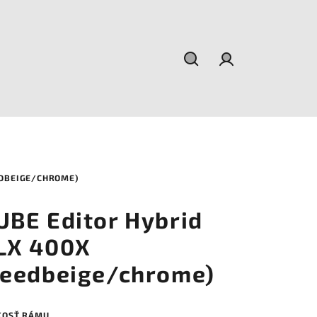
Hľadať
Prihlásenie
EDBEIGE/CHROME)
UBE Editor Hybrid
LX 400X
reedbeige/chrome)
KOSŤ RÁMU