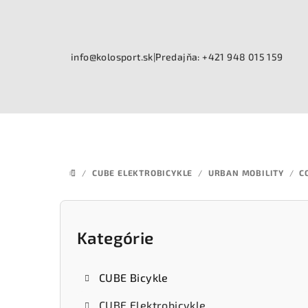
Prejsť
na
obsah
info@kolosport.sk
|
Predajňa: +421 948 015 159
/
CUBE ELEKTROBICYKLE
/
URBAN MOBILITY
/
C
DOMOV
B
o
Kategórie
Preskočiť
kategórie
č
CUBE Bicykle
n
CUBE Elektrobicykle