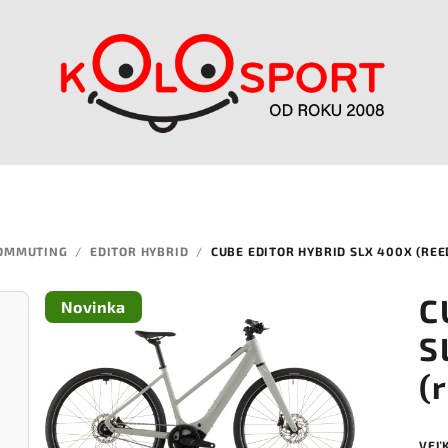
OMMUTING
/
EDITOR HYBRID
/
CUBE EDITOR HYBRID SLX 400X (RE
C
Novinka
S
(
VEĽ