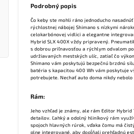
Podrobný popis
Čo keby ste mohli ráno jednoducho nasadnúť 
rýchlostnej nábojej Shimano s nízkymi náro
celokarbónovej vidlici a elegantne integro
Hybrid SLX 400X vždy pripravený. Pneumati
s dobrou priľnavosťou a rýchlym odvalom po
udržiavaných mestských ulíc, zatiaľ čo výko
Shimano vám poskytujú bezpečnú brzdnú silu
batéria s kapacitou 400 Wh vám poskytuje v
potrebujete. Nechať auto doma nikdy nebolo 
Rám:
Jeho vzhľad je známy, ale rám Editor Hybrid
detailov. Ľahký a odolný hliníkový rám využ
spojoch hlavných rúrok, vďaka čomu má čistý
plne integrované, aby dopĺňali prehľadnú es