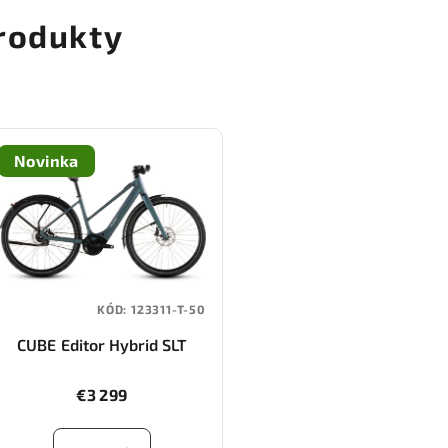
rodukty
Novinka
KÓD:
123311-T-50
CUBE Editor Hybrid SLT
400X FE
(smaragdgrey/prism)
€3 299