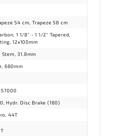
apeze 54 cm, Trapeze 58 cm
rbon, 1 1/8" - 1 1/2" Tapered,
uting, 12x100mm
 Stem, 31.8mm
ar, 680mm
L-S7000
 Hydr. Disc Brake (180)
ro, 44T
8T