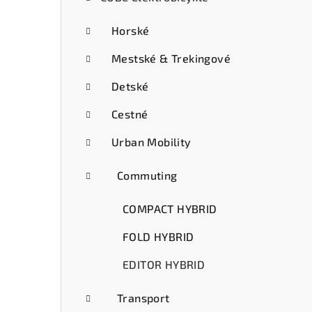
ý
p
Horské
a
Mestské & Trekingové
n
Detské
e
Cestné
l
Urban Mobility
Commuting
COMPACT HYBRID
FOLD HYBRID
EDITOR HYBRID
Transport