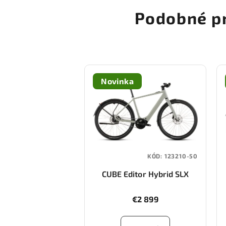
Podobné p
Novinka
KÓD:
123210-50
CUBE Editor Hybrid SLX
400X FE
(reedbeige/chrome)
€2 899