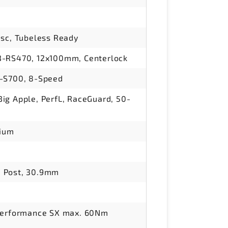
isc, Tubeless Ready
B-RS470, 12x100mm, Centerlock
G-S700, 8-Speed
ig Apple, PerfL, RaceGuard, 50-
ium
 Post, 30.9mm
 Performance SX max. 60Nm