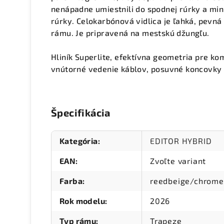
nenápadne umiestnili do spodnej rúrky a min
rúrky. Celokarbónová vidlica je ľahká, pevná 
rámu. Je pripravená na mestskú džungľu.
Hliník Superlite, efektívna geometria pre ko
vnútorné vedenie káblov, posuvné koncovky
Špecifikácia
Kategória
:
EDITOR HYBRID
EAN
:
Zvoľte variant
Farba
:
reedbeige/chrome
Rok modelu
:
2026
Typ rámu
:
Trapeze