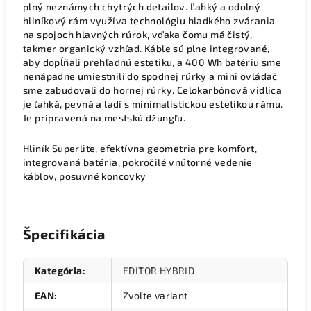
plný neznámych chytrých detailov. Ľahký a odolný
hliníkový rám využíva technológiu hladkého zvárania
na spojoch hlavných rúrok, vďaka čomu má čistý,
takmer organický vzhľad. Káble sú plne integrované,
aby dopĺňali prehľadnú estetiku, a 400 Wh batériu sme
nenápadne umiestnili do spodnej rúrky a mini ovládač
sme zabudovali do hornej rúrky. Celokarbónová vidlica
je ľahká, pevná a ladí s minimalistickou estetikou rámu.
Je pripravená na mestskú džungľu.
Hliník Superlite, efektívna geometria pre komfort,
integrovaná batéria, pokročilé vnútorné vedenie
káblov, posuvné koncovky
Špecifikácia
Kategória
:
EDITOR HYBRID
EAN
:
Zvoľte variant