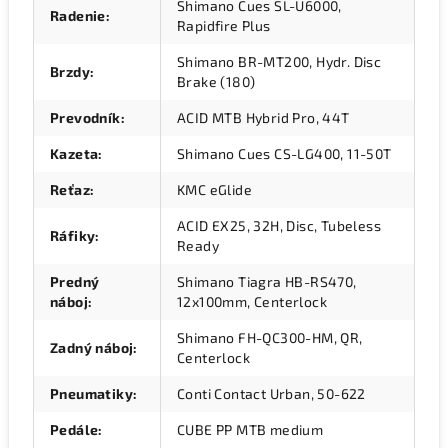
Shimano Cues SL-U6000,
Radenie
:
Rapidfire Plus
Shimano BR-MT200, Hydr. Disc
Brzdy
:
Brake (180)
Prevodník
:
ACID MTB Hybrid Pro, 44T
Kazeta
:
Shimano Cues CS-LG400, 11-50T
Reťaz
:
KMC eGlide
ACID EX25, 32H, Disc, Tubeless
Ráfiky
:
Ready
Predný
Shimano Tiagra HB-RS470,
náboj
:
12x100mm, Centerlock
Shimano FH-QC300-HM, QR,
Zadný náboj
:
Centerlock
Pneumatiky
:
Conti Contact Urban, 50-622
Pedále
:
CUBE PP MTB medium