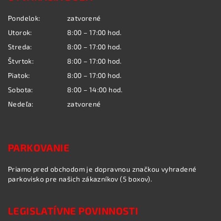
ä
Pondelok:
zatvorené
t
Utorok:
8:00 – 17:00 hod.
i
Streda:
8:00 – 17:00 hod.
e
Štvrtok:
8:00 – 17:00 hod.
Piatok:
8:00 – 17:00 hod.
Sobota:
8:00 – 14:00 hod.
Nedeľa:
zatvorené
PARKOVANIE
Priamo pred obchodom je dopravnou značkou vyhradené
parkovisko pre našich zákazníkov (5 boxov).
LEGISLATÍVNE POVINNOSTI