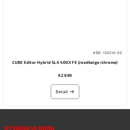
KÓD:
123210-50
CUBE Editor Hybrid SLX 400X FE (reedbeige/chrome)
€2 899
Detail
Z
á
OTVÁRACIA DOBA
p