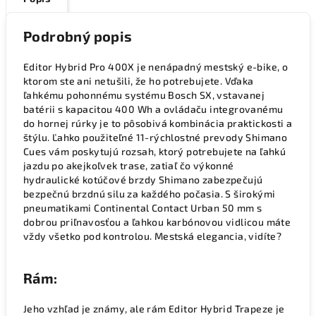
Podrobný popis
Editor Hybrid Pro 400X je nenápadný mestský e-bike, o
ktorom ste ani netušili, že ho potrebujete. Vďaka
ľahkému pohonnému systému Bosch SX, vstavanej
batérii s kapacitou 400 Wh a ovládaču integrovanému
do hornej rúrky je to pôsobivá kombinácia praktickosti a
štýlu. Ľahko použiteľné 11-rýchlostné prevody Shimano
Cues vám poskytujú rozsah, ktorý potrebujete na ľahkú
jazdu po akejkoľvek trase, zatiaľ čo výkonné
hydraulické kotúčové brzdy Shimano zabezpečujú
bezpečnú brzdnú silu za každého počasia. S širokými
pneumatikami Continental Contact Urban 50 mm s
dobrou priľnavosťou a ľahkou karbónovou vidlicou máte
vždy všetko pod kontrolou. Mestská elegancia, vidíte?
Rám:
Jeho vzhľad je známy, ale rám Editor Hybrid Trapeze je