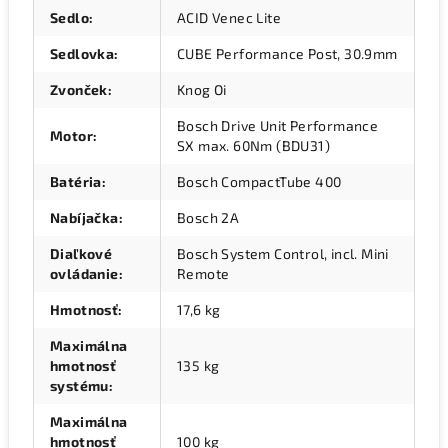
Sedlo
:
ACID Venec Lite
Sedlovka
:
CUBE Performance Post, 30.9mm
Zvonček
:
Knog Oi
Bosch Drive Unit Performance
Motor
:
SX max. 60Nm (BDU31)
Batéria
:
Bosch CompactTube 400
Nabíjačka
:
Bosch 2A
Diaľkové
Bosch System Control, incl. Mini
ovládanie
:
Remote
Hmotnosť
:
17,6 kg
Maximálna
hmotnosť
135 kg
systému
:
Maximálna
hmotnosť
100 kg