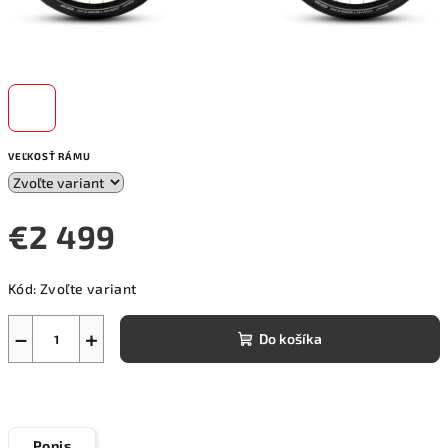
VEĽKOSŤ RÁMU
€2 499
Jednotková
Kód:
Zvoľte variant
cena:
−
+
Do košíka
Popis