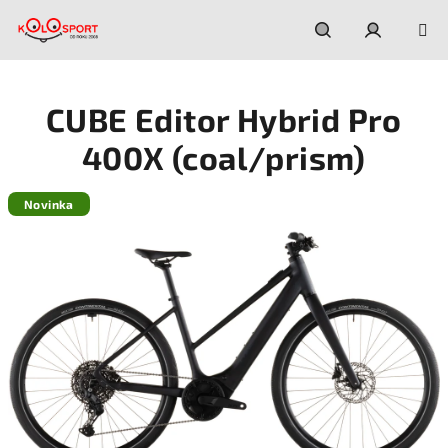
Prejsť
na
obsah
Hľadať
Prihláseni
CUBE Editor Hybrid Pro
400X (coal/prism)
Novinka