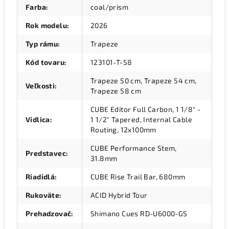
Farba
:
coal/prism
Rok modelu
:
2026
Typ rámu
:
Trapeze
Kód tovaru
:
123101-T-58
Trapeze 50 cm, Trapeze 54 cm,
Veľkosti
:
Trapeze 58 cm
CUBE Editor Full Carbon, 1 1/8" -
Vidlica
:
1 1/2" Tapered, Internal Cable
Routing, 12x100mm
CUBE Performance Stem,
Predstavec
:
31.8mm
Riadidlá
:
CUBE Rise Trail Bar, 680mm
Rukoväte
:
ACID Hybrid Tour
Prehadzovač
:
Shimano Cues RD-U6000-GS