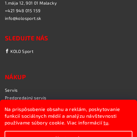
1.mája 12, 901 01 Malacky
+421 948 015 159
info@kolosport.sk
SLEDUJTE NÁS
KOLO Sport
NÁKUP
Servis
Predpredajný servis
Garančný servis
Na prispôsobenie obsahu a reklám, poskytovanie
Rozvoz bicyklov
funkcií sociálnych médií a analýzu návštevnosti
Poradenstvo
používame súbory cookie. Viac informácií
tu
.
My sme KOLO Sport