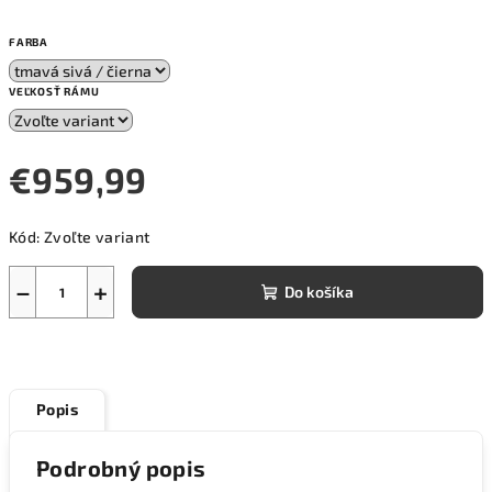
FARBA
VEĽKOSŤ RÁMU
€959,99
Jednotková
Kód:
Zvoľte variant
cena:
−
+
Do košíka
Popis
Podrobný popis