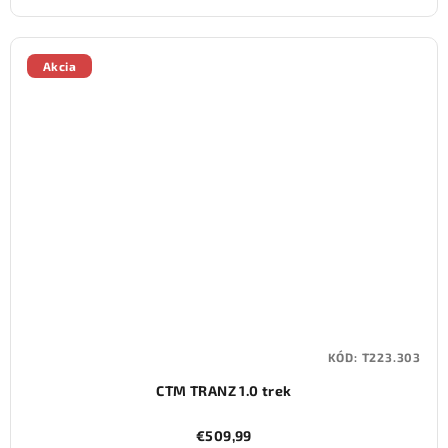
Akcia
KÓD:
T223.303
CTM TRANZ 1.0 trek
€509,99