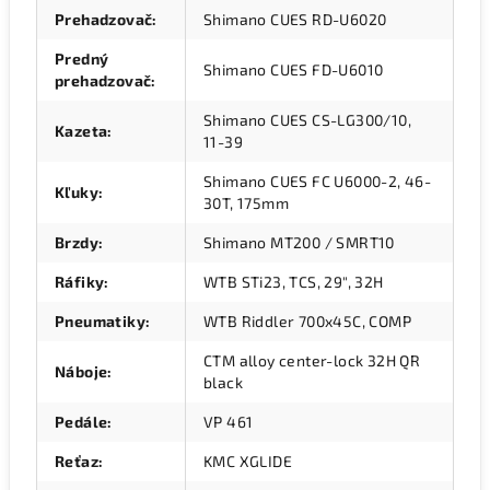
Prehadzovač
:
Shimano CUES RD-U6020
Predný
Shimano CUES FD-U6010
prehadzovač
:
Shimano CUES CS-LG300/10,
Kazeta
:
11-39
Shimano CUES FC U6000-2, 46-
Kľuky
:
30T, 175mm
Brzdy
:
Shimano MT200 / SMRT10
Ráfiky
:
WTB STi23, TCS, 29", 32H
Pneumatiky
:
WTB Riddler 700x45C, COMP
CTM alloy center-lock 32H QR
Náboje
:
black
Pedále
:
VP 461
Reťaz
:
KMC XGLIDE