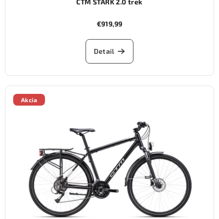
CTM STARK 2.0 trek
€919,99
Detail
Akcia