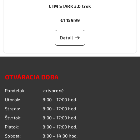
CTM STARK 3.0 trek
€1 159,99
Detail
Z
á
OTVÁRACIA DOBA
p
ä
Pondelok:
zatvorené
t
Utorok:
8:00 – 17:00 hod.
i
Streda:
8:00 – 17:00 hod.
e
Štvrtok:
8:00 – 17:00 hod.
Piatok:
8:00 – 17:00 hod.
Sobota:
8:00 – 14:00 hod.