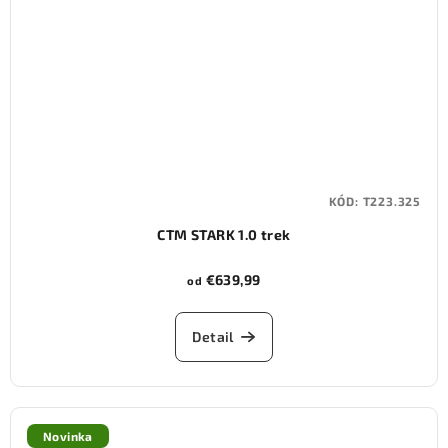
KÓD:
T223.325
CTM STARK 1.0 trek
€639,99
od
Detail
Novinka