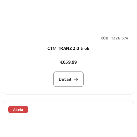
KÓD:
T226.574
CTM TRANZ 2.0 trek
€659,99
Detail
Akcia