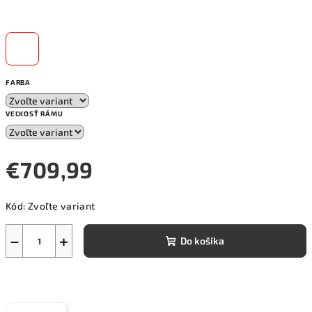
FARBA
VEĽKOSŤ RÁMU
€709,99
Jednotková
Kód:
Zvoľte variant
cena:
−
+
Do košíka