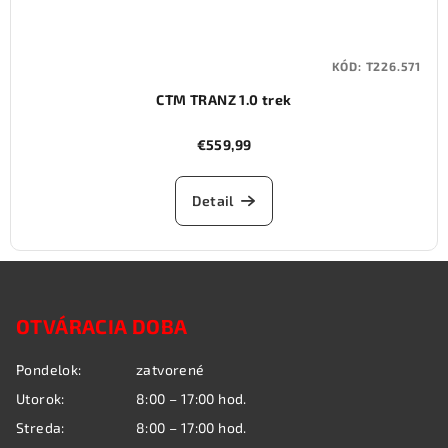
KÓD:
T226.571
CTM TRANZ 1.0 trek
€559,99
Detail
Z
á
OTVÁRACIA DOBA
p
ä
Pondelok:
zatvorené
t
Utorok:
8:00 – 17:00 hod.
i
Streda:
8:00 – 17:00 hod.
e