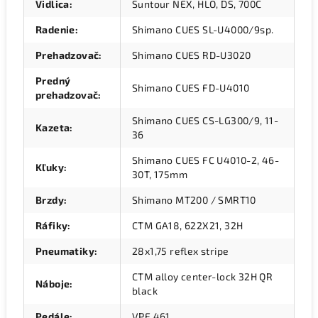
Vidlica
:
Suntour NEX, HLO, DS, 700C
Radenie
:
Shimano CUES SL-U4000/9sp.
Prehadzovač
:
Shimano CUES RD-U3020
Predný
Shimano CUES FD-U4010
prehadzovač
:
Shimano CUES CS-LG300/9, 11-
Kazeta
:
36
Shimano CUES FC U4010-2, 46-
Kľuky
:
30T, 175mm
Brzdy
:
Shimano MT200 / SMRT10
Ráfiky
:
CTM GA18, 622X21, 32H
Pneumatiky
:
28x1,75 reflex stripe
CTM alloy center-lock 32H QR
Náboje
:
black
Pedále
:
VPE 461