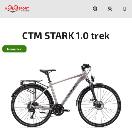
Prejsť
na
obsah
Hľadať
Prihláseni
CTM STARK 1.0 trek
Novinka