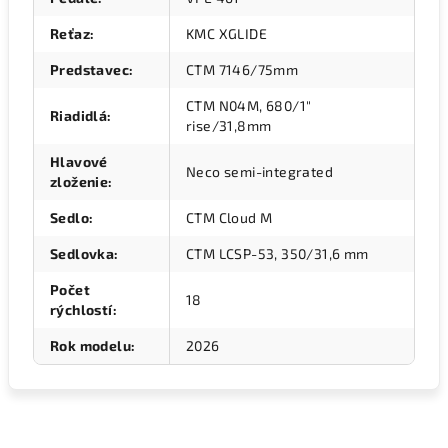
Reťaz
:
KMC XGLIDE
Predstavec
:
CTM 7146/75mm
CTM N04M, 680/1"
Riadidlá
:
rise/31,8mm
Hlavové
Neco semi-integrated
zloženie
:
Sedlo
:
CTM Cloud M
Sedlovka
:
CTM LCSP-53, 350/31,6 mm
Počet
18
rýchlostí
:
Rok modelu
:
2026