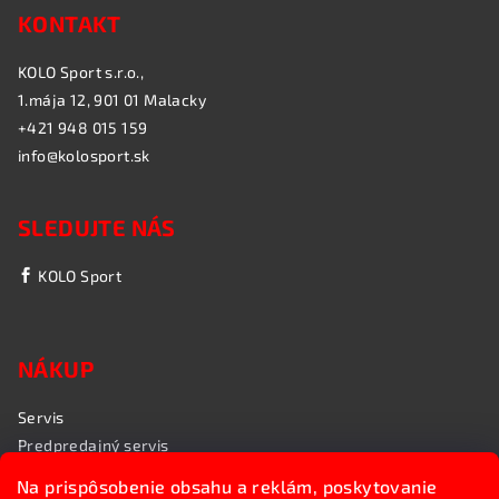
KONTAKT
KOLO Sport s.r.o.,
1.mája 12, 901 01 Malacky
+421 948 015 159
info@kolosport.sk
SLEDUJTE NÁS
KOLO Sport
NÁKUP
Servis
Predpredajný servis
Garančný servis
Na prispôsobenie obsahu a reklám, poskytovanie