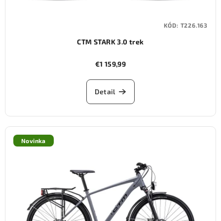
KÓD:
T226.163
CTM STARK 3.0 trek
€1 159,99
Detail
Novinka