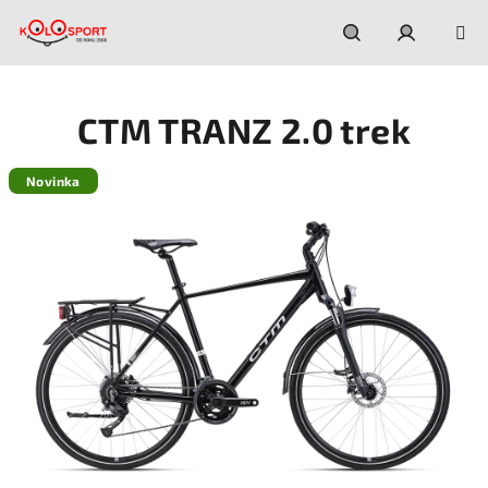
Prejsť
na
obsah
Hľadať
Prihláseni
CTM TRANZ 2.0 trek
Novinka