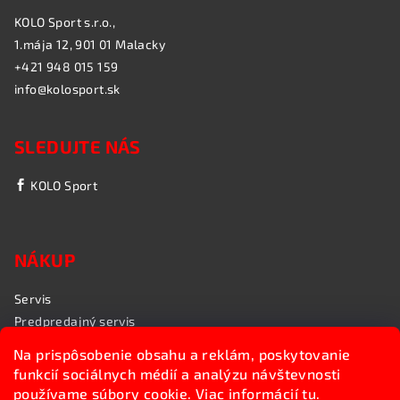
KOLO Sport s.r.o.,
1.mája 12, 901 01 Malacky
+421 948 015 159
info@kolosport.sk
SLEDUJTE NÁS
KOLO Sport
NÁKUP
Servis
Predpredajný servis
Garančný servis
Na prispôsobenie obsahu a reklám, poskytovanie
Rozvoz bicyklov
funkcií sociálnych médií a analýzu návštevnosti
Poradenstvo
používame súbory cookie. Viac informácií
tu
.