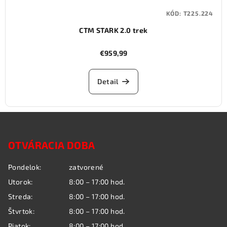
KÓD:
T225.224
CTM STARK 2.0 trek
€959,99
Detail
Z
á
OTVÁRACIA DOBA
p
ä
Pondelok:
zatvorené
t
Utorok:
8:00 – 17:00 hod.
i
Streda:
8:00 – 17:00 hod.
e
Štvrtok:
8:00 – 17:00 hod.
Piatok:
8:00 – 17:00 hod.