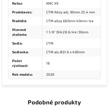
Reťaz
:
KMC X9
Predstavec
:
CTM Alloy adj. 90mm 25.4 mm
Riadidlá
:
CTM alloy 680mm 40mm rise
Hlavové
1 1/8" DIA:28.6/44/30mm
zloženie
:
Sedlo
:
CTM
Sedlovka
:
CTM alu Ø31.6 x 400mm
Počet
18
rýchlostí
:
Rok modelu
:
2026
Podobné produkty