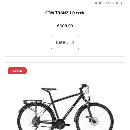
KÓD:
T223.303
CTM TRANZ 1.0 trek
€509,99
Detail
Akcia