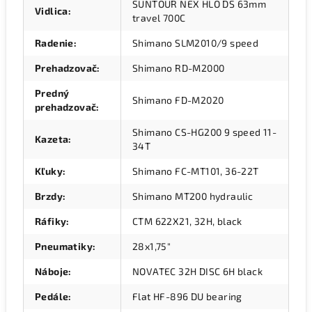
SUNTOUR NEX HLO DS 63mm
Vidlica
:
travel 700C
Radenie
:
Shimano SLM2010/9 speed
Prehadzovač
:
Shimano RD-M2000
Predný
Shimano FD-M2020
prehadzovač
:
Shimano CS-HG200 9 speed 11-
Kazeta
:
34T
Kľuky
:
Shimano FC-MT101, 36-22T
Brzdy
:
Shimano MT200 hydraulic
Ráfiky
:
CTM 622X21, 32H, black
Pneumatiky
:
28x1,75"
Náboje
:
NOVATEC 32H DISC 6H black
Pedále
:
Flat HF-896 DU bearing