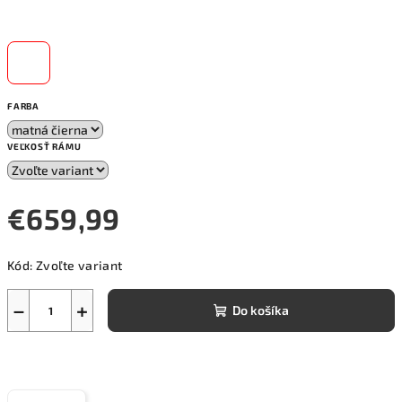
FARBA
VEĽKOSŤ RÁMU
€659,99
Jednotková
Kód:
Zvoľte variant
cena:
−
+
Do košíka