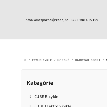
Prejsť
na
obsah
info@kolosport.sk
|
Predajňa: +421 948 015 159
/
CTM BICYKLE
/
HORSKÉ
/
HARDTAIL SPORT
/
DOMOV
B
o
Kategórie
Preskočiť
kategórie
č
CUBE Bicykle
n
CUBE Elektrobicykle