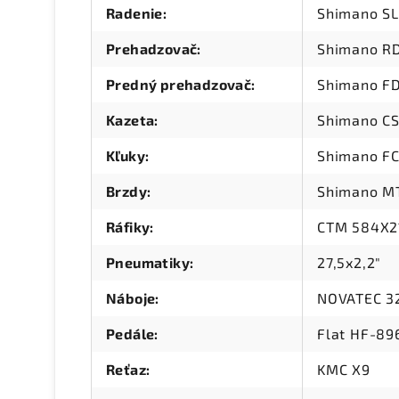
Radenie
:
Shimano S
Prehadzovač
:
Shimano R
Predný prehadzovač
:
Shimano F
Kazeta
:
Shimano CS
Kľuky
:
Shimano FC
Brzdy
:
Shimano MT
Ráfiky
:
CTM 584X21
Pneumatiky
:
27,5x2,2"
Náboje
:
NOVATEC 32
Pedále
:
Flat HF-89
Reťaz
:
KMC X9