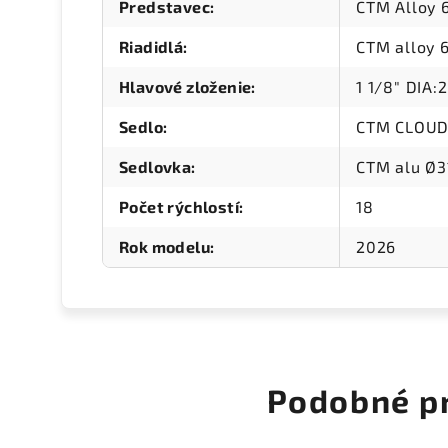
Predstavec
:
CTM Alloy
Riadidlá
:
CTM alloy
Hlavové zloženie
:
1 1/8" DIA
Sedlo
:
CTM CLOU
Sedlovka
:
CTM alu Ø3
Počet rýchlostí
:
18
Rok modelu
:
2026
Podobné p