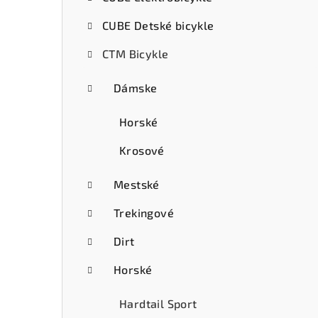
ý
CUBE Detské bicykle
p
CTM Bicykle
a
n
Dámske
e
Horské
l
Krosové
Mestské
Trekingové
Dirt
Horské
Hardtail Sport