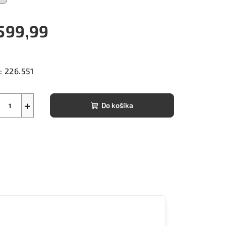
599,99
notková
a:
:
226.551
+
Do košíka