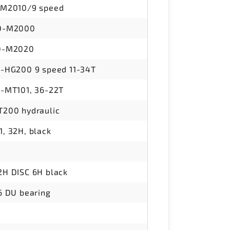
LM2010/9 speed
D-M2000
D-M2020
-HG200 9 speed 11-34T
-MT101, 36-22T
200 hydraulic
, 32H, black
H DISC 6H black
6 DU bearing