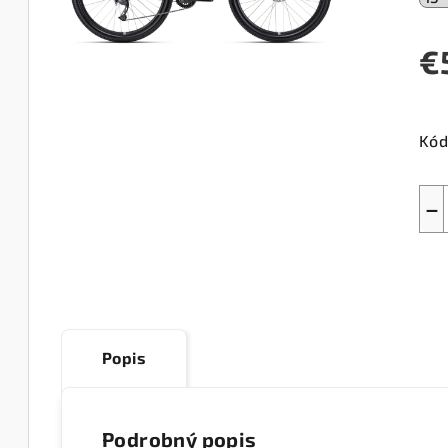
€
Jed
cen
Kód
−
Popis
Podrobný popis