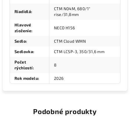
CTM N04M, 680/1"
Riadidlá
:
rise/31,8mm
Hlavové
NECO H156
zloženie
:
Sedlo
:
CTM Cloud WMN
Sedlovka
:
CTM LCSP-3, 350/31,6 mm
Počet
8
rýchlostí
:
Rok modelu
:
2026
Podobné produkty