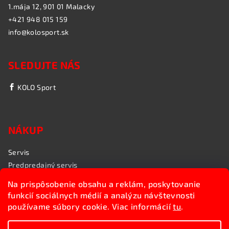
1.mája 12, 901 01 Malacky
+421 948 015 159
info@kolosport.sk
SLEDUJTE NÁS
KOLO Sport
NÁKUP
Servis
Predpredajný servis
Garančný servis
Na prispôsobenie obsahu a reklám, poskytovanie
Rozvoz bicyklov
funkcií sociálnych médií a analýzu návštevnosti
Poradenstvo
používame súbory cookie. Viac informácií
tu
.
My sme KOLO Sport