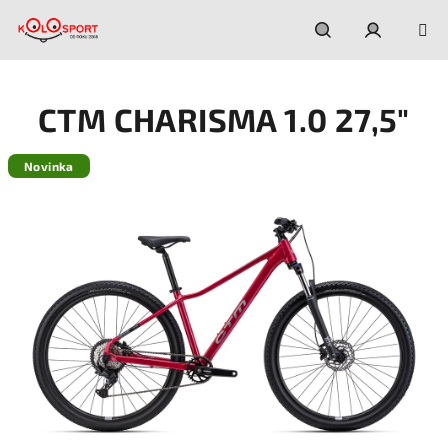
Prejsť
na
obsah
Hľadať
Prihláseni
CTM CHARISMA 1.0 27,5"
Novinka