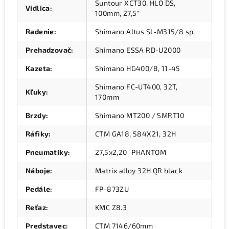
Suntour XCT30, HLO DS,
Vidlica
:
100mm, 27,5"
Radenie
:
Shimano Altus SL-M315/8 sp.
Prehadzovač
:
Shimano ESSA RD-U2000
Kazeta
:
Shimano HG400/8, 11-45
Shimano FC-UT400, 32T,
Kľuky
:
170mm
Brzdy
:
Shimano MT200 / SMRT10
Ráfiky
:
CTM GA18, 584X21, 32H
Pneumatiky
:
27,5x2,20" PHANTOM
Náboje
:
Matrix alloy 32H QR black
Pedále
:
FP-873ZU
Reťaz
:
KMC Z8.3
Predstavec
:
CTM 7146/60mm