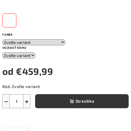
FARBA
VEĽKOSŤ RÁMU
od
€459,99
Jednotková
Kód:
Zvoľte variant
cena:
−
+
Do košíka