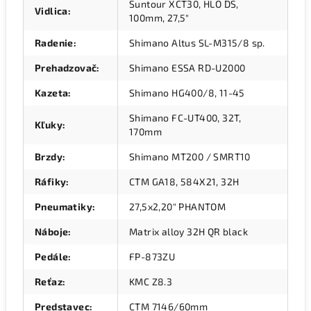
Suntour XCT30, HLO DS,
Vidlica
:
100mm, 27,5"
Radenie
:
Shimano Altus SL-M315/8 sp.
Prehadzovač
:
Shimano ESSA RD-U2000
Kazeta
:
Shimano HG400/8, 11-45
Shimano FC-UT400, 32T,
Kľuky
:
170mm
Brzdy
:
Shimano MT200 / SMRT10
Ráfiky
:
CTM GA18, 584X21, 32H
Pneumatiky
:
27,5x2,20" PHANTOM
Náboje
:
Matrix alloy 32H QR black
Pedále
:
FP-873ZU
Reťaz
:
KMC Z8.3
Predstavec
:
CTM 7146/60mm