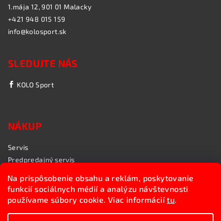
1.mája 12, 901 01 Malacky
+421 948 015 159
info@kolosport.sk
SLEDUJTE NÁS
KOLO Sport
NÁKUP
Servis
Predpredajný servis
Garančný servis
Na prispôsobenie obsahu a reklám, poskytovanie
Rozvoz bicyklov
funkcií sociálnych médií a analýzu návštevnosti
Poradenstvo
používame súbory cookie. Viac informácií
tu
.
My sme KOLO Sport