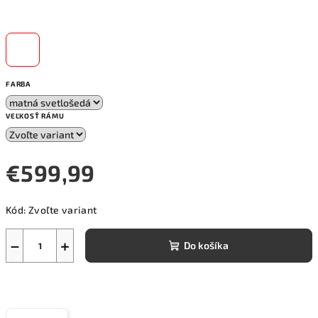
FARBA
VEĽKOSŤ RÁMU
€599,99
Jednotková
Kód:
Zvoľte variant
cena:
−
+
Do košíka