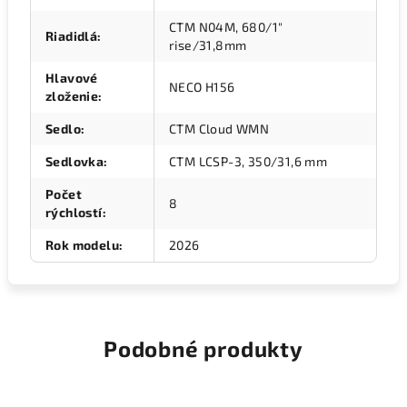
CTM N04M, 680/1"
Riadidlá
:
rise/31,8mm
Hlavové
NECO H156
zloženie
:
Sedlo
:
CTM Cloud WMN
Sedlovka
:
CTM LCSP-3, 350/31,6 mm
Počet
8
rýchlostí
:
Rok modelu
:
2026
Podobné produkty