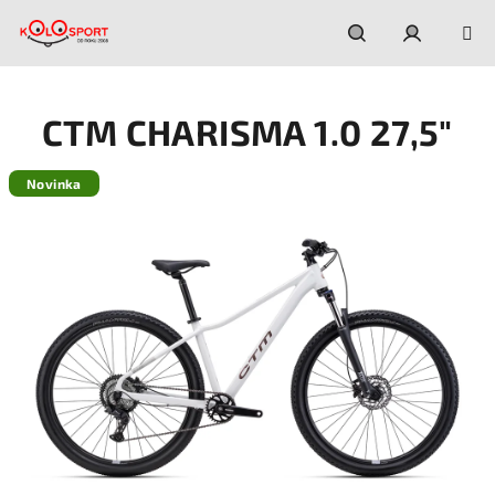
Prejsť
na
obsah
Hľadať
Prihláseni
CTM CHARISMA 1.0 27,5"
Novinka