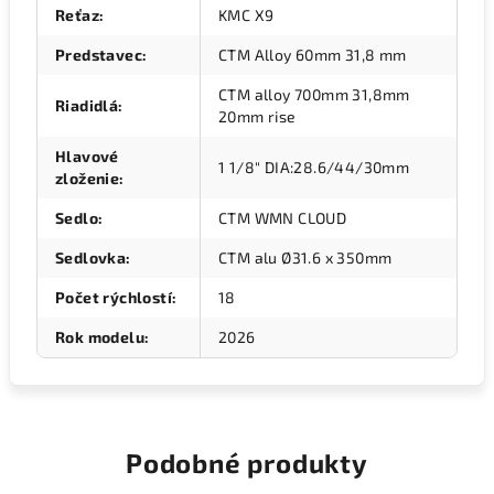
Reťaz
:
KMC X9
Predstavec
:
CTM Alloy 60mm 31,8 mm
CTM alloy 700mm 31,8mm
Riadidlá
:
20mm rise
Hlavové
1 1/8" DIA:28.6/44/30mm
zloženie
:
Sedlo
:
CTM WMN CLOUD
Sedlovka
:
CTM alu Ø31.6 x 350mm
Počet rýchlostí
:
18
Rok modelu
:
2026
Podobné produkty