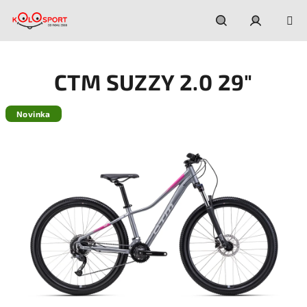
Prejsť
na
obsah
Hľadať
Prihláseni
CTM SUZZY 2.0 29"
Novinka