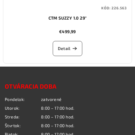
KÓD:
226.563
CTM SUZZY 1.0 29"
€499,99
Detail
Z
á
OTVÁRACIA DOBA
p
ä
Pondelok:
zatvorené
t
Utorok:
8:00 – 17:00 hod.
i
Streda:
8:00 – 17:00 hod.
e
Štvrtok:
8:00 – 17:00 hod.
Piatok:
8:00 – 17:00 hod.