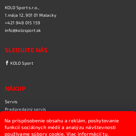
KOLO Sport s.r.o.,
1.mája 12, 901 01 Malacky
+421 948 015 159
info@kolosport.sk
SLEDUJTE NÁS
KOLO Sport
NÁKUP
Servis
Predpredajný servis
Garančný servis
Na prispôsobenie obsahu a reklám, poskytovanie
Rozvoz bicyklov
funkcií sociálnych médií a analýzu návštevnosti
Poradenstvo
používame súbory cookie. Viac informácií
tu
.