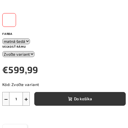
FARBA
VEĽKOSŤ RÁMU
€599,99
Jednotková
Kód:
Zvoľte variant
cena:
−
+
Do košíka