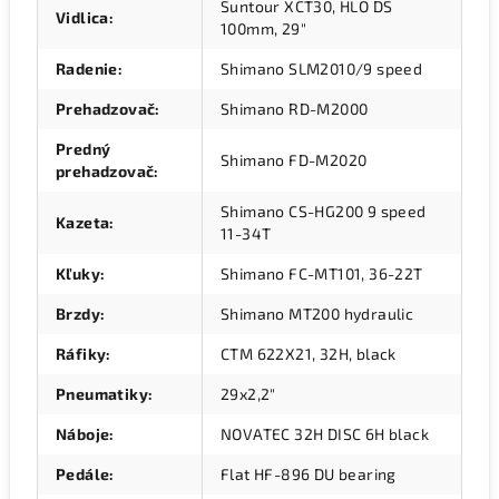
Suntour XCT30, HLO DS
Vidlica
:
100mm, 29"
Radenie
:
Shimano SLM2010/9 speed
Prehadzovač
:
Shimano RD-M2000
Predný
Shimano FD-M2020
prehadzovač
:
Shimano CS-HG200 9 speed
Kazeta
:
11-34T
Kľuky
:
Shimano FC-MT101, 36-22T
Brzdy
:
Shimano MT200 hydraulic
Ráfiky
:
CTM 622X21, 32H, black
Pneumatiky
:
29x2,2"
Náboje
:
NOVATEC 32H DISC 6H black
Pedále
:
Flat HF-896 DU bearing