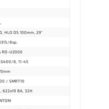
L
0, HLO DS 100mm, 29"
315/8sp.
A RD-U2000
G400/8, 11-45
170mm
00 / SMRT10
, 622x19 BA, 32H
ANTOM