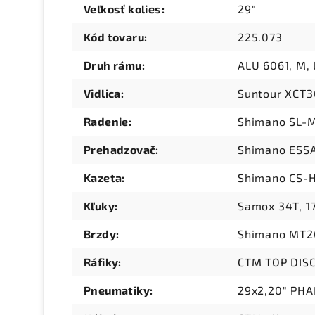
Veľkosť kolies
:
29"
Kód tovaru
:
225.073
Druh rámu
:
ALU 6061, M, 
Vidlica
:
Suntour XCT3
Radenie
:
Shimano SL-M
Prehadzovač
:
Shimano ESS
Kazeta
:
Shimano CS-H
Kľuky
:
Samox 34T, 
Brzdy
:
Shimano MT2
Ráfiky
:
CTM TOP DISC
Pneumatiky
:
29x2,20" PH