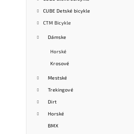
ý
CUBE Detské bicykle
p
CTM Bicykle
a
n
Dámske
e
Horské
l
Krosové
Mestské
Trekingové
Dirt
Horské
BMX