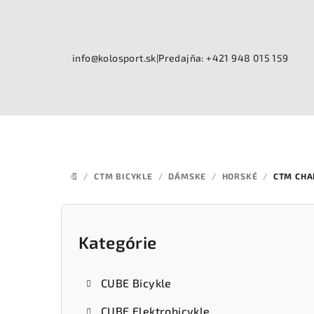
Prejsť
na
obsah
info@kolosport.sk
|
Predajňa: +421 948 015 159
/
CTM BICYKLE
/
DÁMSKE
/
HORSKÉ
/
CTM CHA
DOMOV
B
o
Kategórie
Preskočiť
kategórie
č
CUBE Bicykle
n
CUBE Elektrobicykle