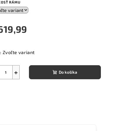
KOSŤ RÁMU
619,99
notková
a:
:
Zvoľte variant
+
Do košíka