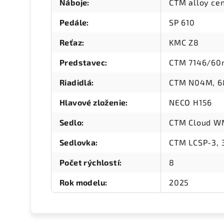
Náboje
:
CTM alloy cen
Pedále
:
SP 610
Reťaz
:
KMC Z8
Predstavec
:
CTM 7146/6
Riadidlá
:
CTM N04M, 68
Hlavové zloženie
:
NECO H156
Sedlo
:
CTM Cloud 
Sedlovka
:
CTM LCSP-3, 
Počet rýchlostí
:
8
Rok modelu
:
2025