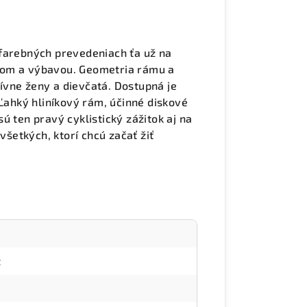
 farebných prevedeniach ťa už na
nom a výbavou. Geometria rámu a
ívne ženy a dievčatá. Dostupná je
 Ľahký hliníkový rám, účinné diskové
ú ten pravý cyklistický zážitok aj na
všetkých, ktorí chcú začať žiť
t