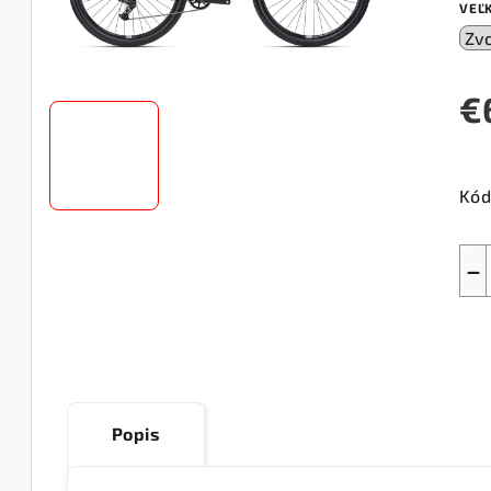
VEĽ
€
Jed
cen
Kód
−
Popis