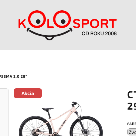
RISMA 2.0 29"
C
Akcia
2
FAR