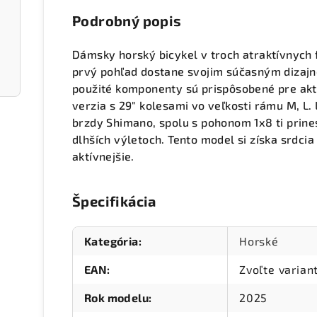
Podrobný popis
Dámsky horský bicykel v troch atraktívnych
prvý pohľad dostane svojim súčasným dizaj
použité komponenty sú prispôsobené pre akt
verzia s 29" kolesami vo veľkosti rámu M, L.
brzdy Shimano, spolu s pohonom 1x8 ti prines
dlhších výletoch. Tento model si získa srdcia 
aktívnejšie.
Špecifikácia
Kategória
:
Horské
EAN
:
Zvoľte varian
Rok modelu
:
2025