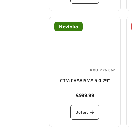
Novinka
KÓD:
226.062
CTM CHARISMA 5.0 29"
€999,99
Detail