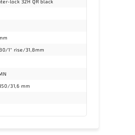
ter-lock 32H QR black
0mm
0/1" rise/31,8mm
WMN
350/31,6 mm