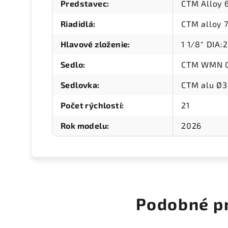
Predstavec
:
CTM Alloy
Riadidlá
:
CTM alloy
Hlavové zloženie
:
1 1/8" DIA
Sedlo
:
CTM WMN 
Sedlovka
:
CTM alu Ø3
Počet rýchlostí
:
21
Rok modelu
:
2026
Podobné p