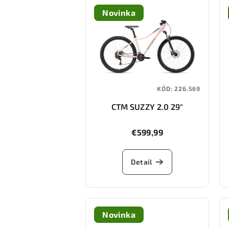
Novinka
KÓD:
226.569
CTM SUZZY 2.0 29"
€599,99
Detail
Novinka