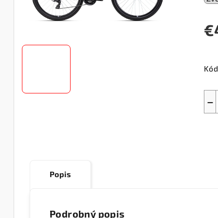
€
Jed
cen
Kód
−
Popis
Podrobný popis