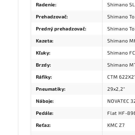
Radenie
:
Shimano S
Prehadzovač
:
Shimano T
Predný prehadzovač
:
Shimano To
Kazeta
:
Shimano MF
Kľuky
:
Shimano FC
Brzdy
:
Shimano MT
Ráfiky
:
CTM 622X21
Pneumatiky
:
29x2,2"
Náboje
:
NOVATEC 32
Pedále
:
Flat HF-89
Reťaz
:
KMC Z7