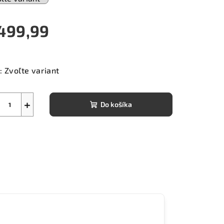
499,99
notková
a:
:
Zvoľte variant
+
Do košíka