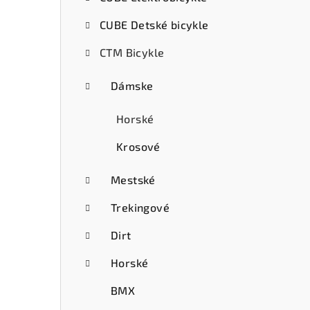
ý
CUBE Detské bicykle
p
CTM Bicykle
a
n
Dámske
e
Horské
l
Krosové
Mestské
Trekingové
Dirt
Horské
BMX