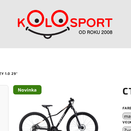
Y 1.0 29"
C
Novinka
FAR
VEĽ