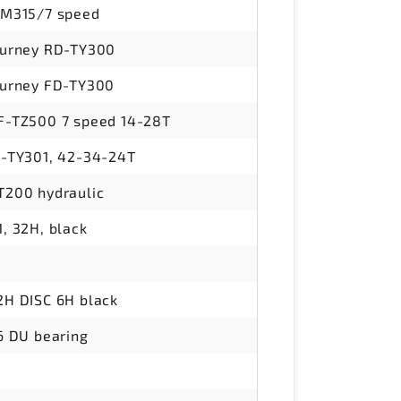
LM315/7 speed
ourney RD-TY300
urney FD-TY300
-TZ500 7 speed 14-28T
-TY301, 42-34-24T
200 hydraulic
, 32H, black
H DISC 6H black
6 DU bearing