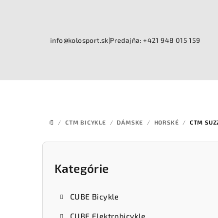
Prejsť
na
obsah
info@kolosport.sk
|
Predajňa: +421 948 015 159
/
CTM BICYKLE
/
DÁMSKE
/
HORSKÉ
/
CTM SUZZ
DOMOV
B
o
Kategórie
Preskočiť
kategórie
č
CUBE Bicykle
n
CUBE Elektrobicykle