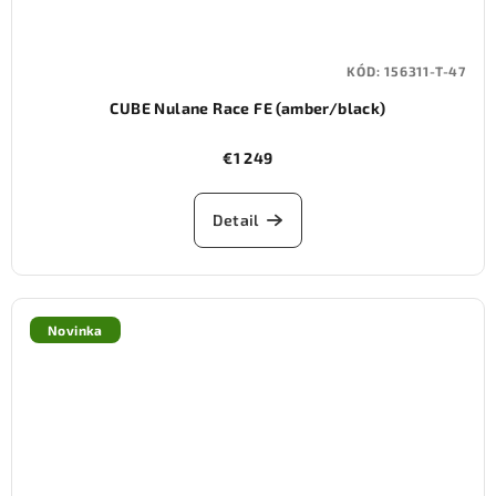
KÓD:
156311-T-47
CUBE Nulane Race FE (amber/black)
€1 249
Detail
Novinka