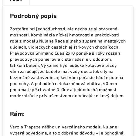
Podrobný popis
Zostaňte pri jednoduchosti, ale nechajte si otvorené
možnosti. Kombinácia nízkej hmotnosti a praktickosti
robí z modelu Nulane Race silného súpera na mestských
uliciach, vidieckych cestách aj štrkových chodníkoch.
Prevodovka Shimano Cues 2x10 ponúka široký rozsah
prevodových pomerov a čisté radenie v odolnom,
ľahkom balení. Výkonné hydraulické kotúčové brzdy
vám zaručujú, že budete mať vždy dostatok sily na
bezpečné zastavenie, aj keď vám počasie hádže polená
pod nohy. A pohodlná celokarbónová vidlica, 40 mm
pneumatiky Schwalbe G-One a jednoduchá možnosť
modernizácie príslušenstvom dotvárajú celkový dojem.
Rám:
Verzia Trapeze nášho univerzálneho modelu Nulane
vyzerá povedome, a to z dobrého dôvodu – je pohodlná,