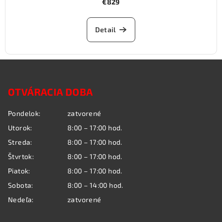
€829
Detail
Z
á
OTVÁRACIA DOBA
p
ä
Pondelok:
zatvorené
t
Utorok:
8:00 – 17:00 hod.
i
Streda:
8:00 – 17:00 hod.
e
Štvrtok:
8:00 – 17:00 hod.
Piatok:
8:00 – 17:00 hod.
Sobota:
8:00 – 14:00 hod.
Nedeľa:
zatvorené