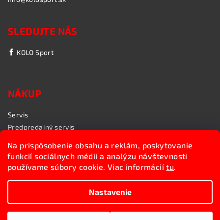
SLEDUJTE NÁS
KOLO Sport
NÁKUP
Servis
Predpredajný servis
Garančný servis
Na prispôsobenie obsahu a reklám, poskytovanie
Rozvoz bicyklov
funkcií sociálnych médií a analýzu návštevnosti
Poradenstvo
používame súbory cookie. Viac informácií
tu
.
My sme KOLO Sport
Nastavenie
Copyright 2026
Kolosport.sk
. Všetky práva vyhradené.
Upraviť nastavenie cookies