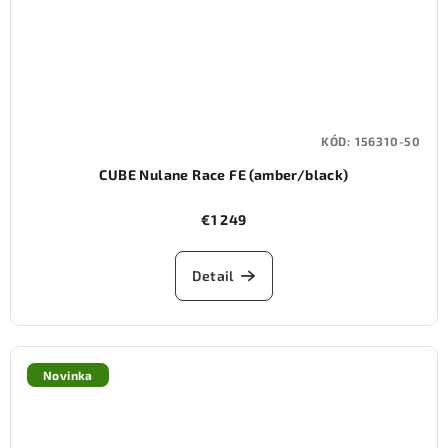
KÓD:
156310-50
CUBE Nulane Race FE (amber/black)
€1 249
Detail
Novinka