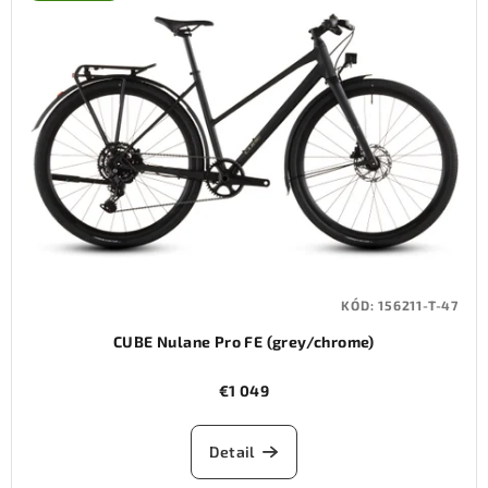
KÓD:
156211-T-47
CUBE Nulane Pro FE (grey/chrome)
€1 049
Detail