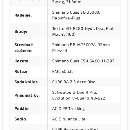
Swing, 31.8mm
Shimano Cues SL-U6000,
Radenie
:
Rapidfire-Plus
Tektro HD-R280, Hydr. Disc, Flat
Brzdy
:
Mount (160)
Stredové
Shimano BB-MT500PA, 92mm
zloženie
:
Pressfit
Kazeta
:
Shimano Cues CS-LG400, 11-39T
Reťaz
:
KMC xGlide
Sada kolies
:
CUBE RA 2.3 Aero Disc
Schwalbe G-One R Pro,
Pneumatiky
:
Evolution, V-Guard, 40-622
Pedále
:
ACID PP Trekking
Sedlo
:
ACID Nuance Lite
CUBE Performance Post,