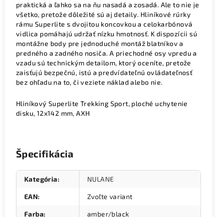
praktická a ľahko sa na ňu nasadá a zosadá. Ale to nie je
všetko, pretože dôležité sú aj detaily. Hliníkové rúrky
rámu Superlite s dvojitou koncovkou a celokarbónová
vidlica pomáhajú udržať nízku hmotnosť. K dispozícii sú
montážne body pre jednoduché montáž blatníkov a
predného a zadného nosiča. A priechodné osy vpredu a
vzadu sú technickým detailom, ktorý oceníte, pretože
zaisťujú bezpečnú, istú a predvídateľnú ovládateľnosť
bez ohľadu na to, či veziete náklad alebo nie.
Hliníkový Superlite Trekking Sport, ploché uchytenie
disku, 12x142 mm, AXH
Špecifikácia
Kategória
:
NULANE
EAN
:
Zvoľte variant
Farba
:
amber/black