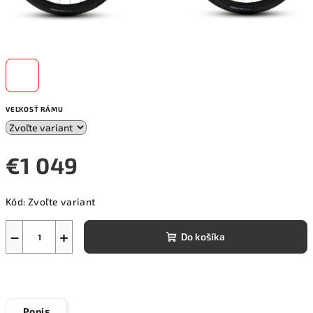
VEĽKOSŤ RÁMU
€1 049
Jednotková
Kód:
Zvoľte variant
cena:
−
+
Do košíka
Popis