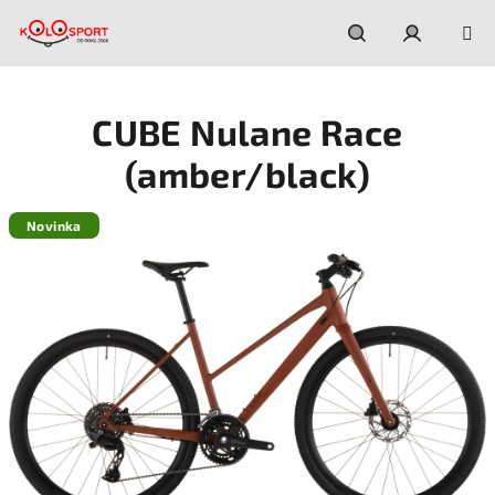
Prejsť
na
obsah
Hľadať
Prihláseni
CUBE Nulane Race
(amber/black)
Novinka