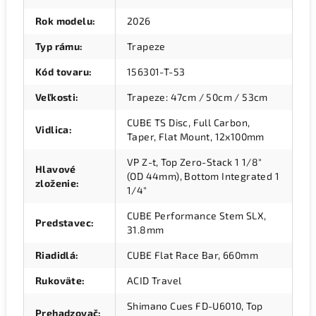
Rok modelu
:
2026
Typ rámu
:
Trapeze
Kód tovaru
:
156301-T-53
Veľkosti
:
Trapeze: 47cm / 50cm / 53cm
CUBE TS Disc, Full Carbon,
Vidlica
:
Taper, Flat Mount, 12x100mm
VP Z-t, Top Zero-Stack 1 1/8"
Hlavové
(OD 44mm), Bottom Integrated 1
zloženie
:
1/4"
CUBE Performance Stem SLX,
Predstavec
:
31.8mm
Riadidlá
:
CUBE Flat Race Bar, 660mm
Rukoväte
:
ACID Travel
Shimano Cues FD-U6010, Top
Prehadzovač
: