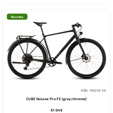
Novinka
KÓD:
156210-50
CUBE Nulane Pro FE (grey/chrome)
€1 049