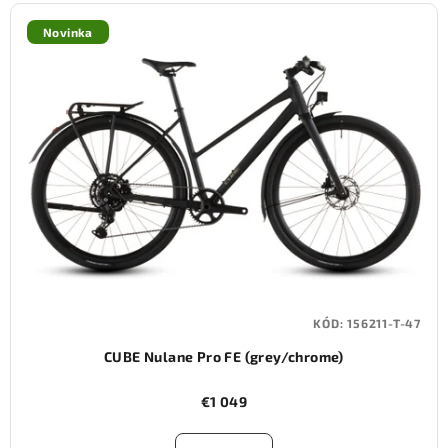
Novinka
KÓD:
156211-T-47
CUBE Nulane Pro FE (grey/chrome)
€1 049