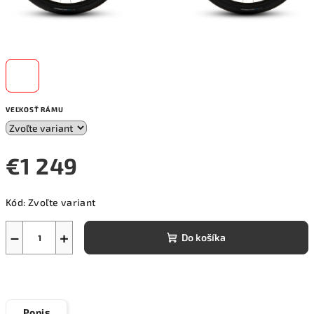
VEĽKOSŤ RÁMU
€1 249
Jednotková
Kód:
Zvoľte variant
cena:
−
+
Do košíka
Popis