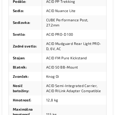
Pedále
:
ACID PP Trekking
Sedlo
:
ACID Nuance Lite
CUBE Performance Post,
Sedlovka
:
27.2mm
Svetlo
:
ACID PRO-D 100
ACID Mudguard Rear Light PRO-
Zadné svetlo
:
D, 6V, AC
Stojan
:
ACID FM Pure Kickstand
Blatník
:
ACID 50 BB-Mount
Zvonček
:
Knog Oi
Nosič
ACID Semi-Integrated Carrier,
batožiny
:
ACID RILink Adapter Compatible
Hmotnosť
:
12,8 kg
Maximálna
hmotnosť
115 kg