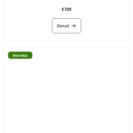
€729
Detail
Novinka