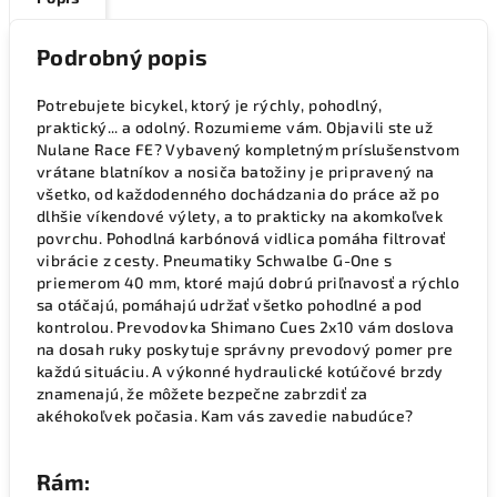
Podrobný popis
Potrebujete bicykel, ktorý je rýchly, pohodlný,
praktický... a odolný. Rozumieme vám. Objavili ste už
Nulane Race FE? Vybavený kompletným príslušenstvom
vrátane blatníkov a nosiča batožiny je pripravený na
všetko, od každodenného dochádzania do práce až po
dlhšie víkendové výlety, a to prakticky na akomkoľvek
povrchu. Pohodlná karbónová vidlica pomáha filtrovať
vibrácie z cesty. Pneumatiky Schwalbe G-One s
priemerom 40 mm, ktoré majú dobrú priľnavosť a rýchlo
sa otáčajú, pomáhajú udržať všetko pohodlné a pod
kontrolou. Prevodovka Shimano Cues 2x10 vám doslova
na dosah ruky poskytuje správny prevodový pomer pre
každú situáciu. A výkonné hydraulické kotúčové brzdy
znamenajú, že môžete bezpečne zabrzdiť za
akéhokoľvek počasia. Kam vás zavedie nabudúce?
Rám: