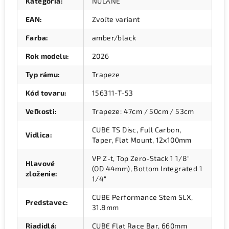
Kategória
:
NULANE
EAN
:
Zvoľte variant
Farba
:
amber/black
Rok modelu
:
2026
Typ rámu
:
Trapeze
Kód tovaru
:
156311-T-53
Veľkosti
:
Trapeze: 47cm / 50cm / 53cm
CUBE TS Disc, Full Carbon,
Vidlica
:
Taper, Flat Mount, 12x100mm
VP Z-t, Top Zero-Stack 1 1/8"
Hlavové
(OD 44mm), Bottom Integrated 1
zloženie
:
1/4"
CUBE Performance Stem SLX,
Predstavec
:
31.8mm
Riadidlá
:
CUBE Flat Race Bar, 660mm