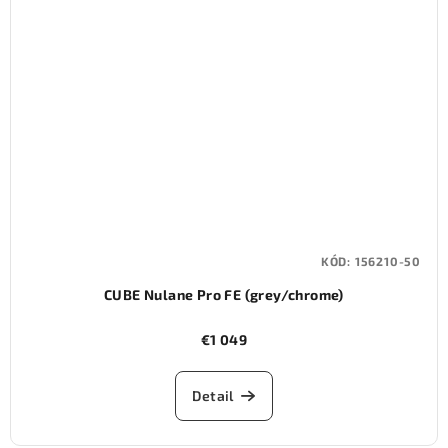
KÓD:
156210-50
CUBE Nulane Pro FE (grey/chrome)
€1 049
Detail