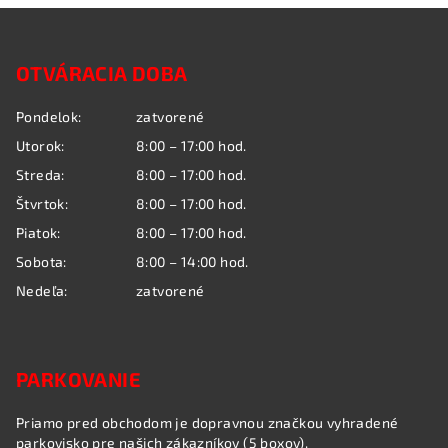
Z
á
OTVÁRACIA DOBA
p
ä
Pondelok:
zatvorené
t
Utorok:
8:00 – 17:00 hod.
i
Streda:
8:00 – 17:00 hod.
e
Štvrtok:
8:00 – 17:00 hod.
Piatok:
8:00 – 17:00 hod.
Sobota:
8:00 – 14:00 hod.
Nedeľa:
zatvorené
PARKOVANIE
Priamo pred obchodom je dopravnou značkou vyhradené
parkovisko pre našich zákazníkov (5 boxov).