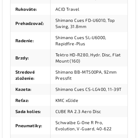
Rukoväte
:
ACID Travel
Shimano Cues FD-U6010, Top
Prehadzovač
:
Swing, 31.8mm
Shimano Cues SL-U6000,
Radenie
:
Rapidfire-Plus
Tektro HD-R280, Hydr. Disc, Flat
Brzdy
:
Mount (160)
Stredové
Shimano BB-MT500PA, 92mm
zloženie
:
Pressfit
Kazeta
:
Shimano Cues CS-LG400, 11-39T
Reťaz
:
KMC xGlide
Sada kolies
:
CUBE RA 2.3 Aero Disc
Schwalbe G-One R Pro,
Pneumatiky
:
Evolution, V-Guard, 40-622