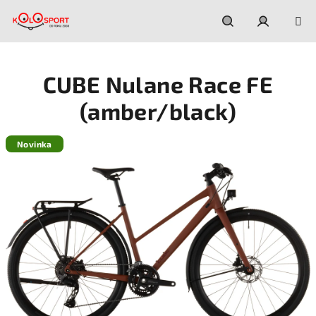
Prejsť
na
obsah
Hľadať
Prihláseni
CUBE Nulane Race FE
(amber/black)
Novinka