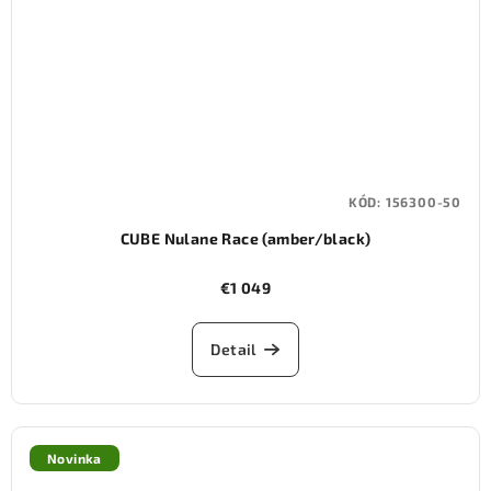
KÓD:
156300-50
CUBE Nulane Race (amber/black)
€1 049
Detail
Novinka