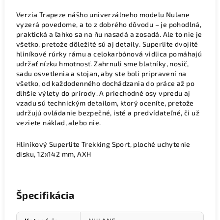
Verzia Trapeze nášho univerzálneho modelu Nulane
vyzerá povedome, a to z dobrého dôvodu – je pohodlná,
praktická a ľahko sa na ňu nasadá a zosadá. Ale to nie je
všetko, pretože dôležité sú aj detaily. Superlite dvojité
hliníkové rúrky rámu a celokarbónová vidlica pomáhajú
udržať nízku hmotnosť. Zahrnuli sme blatníky, nosič,
sadu osvetlenia a stojan, aby ste boli pripravení na
všetko, od každodenného dochádzania do práce až po
dlhšie výlety do prírody. A priechodné osy vpredu aj
vzadu sú technickým detailom, ktorý oceníte, pretože
udržujú ovládanie bezpečné, isté a predvídateľné, či už
veziete náklad, alebo nie.
Hliníkový Superlite Trekking Sport, ploché uchytenie
disku, 12x142 mm, AXH
Špecifikácia