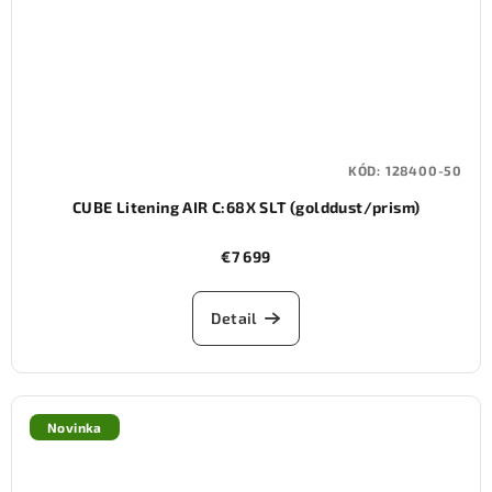
KÓD:
128400-50
CUBE Litening AIR C:68X SLT (golddust/prism)
€7 699
Detail
Novinka