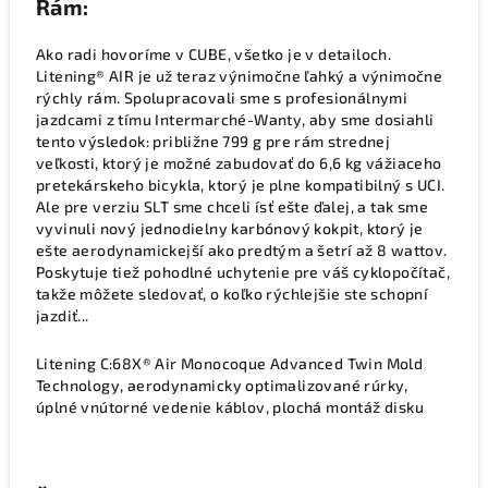
Rám:
Ako radi hovoríme v CUBE, všetko je v detailoch.
Litening® AIR je už teraz výnimočne ľahký a výnimočne
rýchly rám. Spolupracovali sme s profesionálnymi
jazdcami z tímu Intermarché-Wanty, aby sme dosiahli
tento výsledok: približne 799 g pre rám strednej
veľkosti, ktorý je možné zabudovať do 6,6 kg vážiaceho
pretekárskeho bicykla, ktorý je plne kompatibilný s UCI.
Ale pre verziu SLT sme chceli ísť ešte ďalej, a tak sme
vyvinuli nový jednodielny karbónový kokpit, ktorý je
ešte aerodynamickejší ako predtým a šetrí až 8 wattov.
Poskytuje tiež pohodlné uchytenie pre váš cyklopočítač,
takže môžete sledovať, o koľko rýchlejšie ste schopní
jazdiť...
Litening C:68X® Air Monocoque Advanced Twin Mold
Technology, aerodynamicky optimalizované rúrky,
úplné vnútorné vedenie káblov, plochá montáž disku