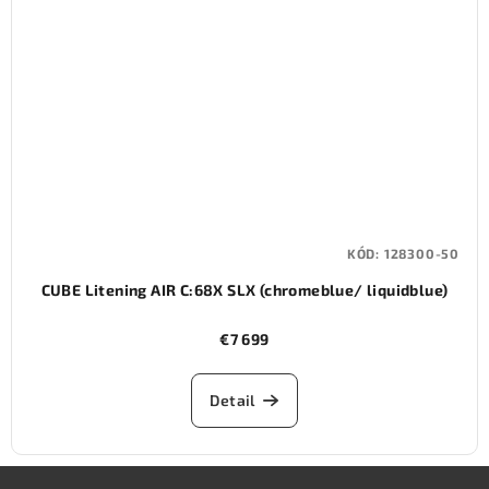
KÓD:
128300-50
CUBE Litening AIR C:68X SLX (chromeblue/ liquidblue)
€7 699
Detail
Z