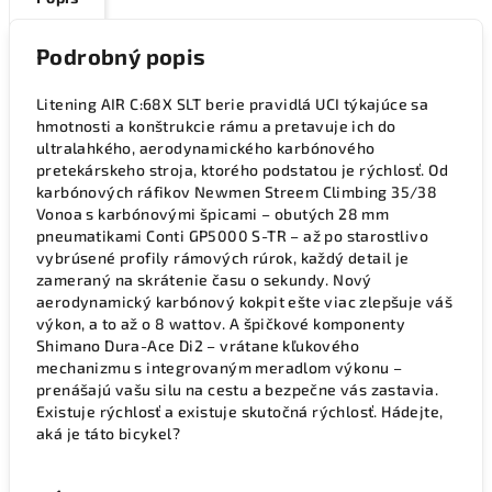
Podrobný popis
Litening AIR C:68X SLT berie pravidlá UCI týkajúce sa
hmotnosti a konštrukcie rámu a pretavuje ich do
ultralahkého, aerodynamického karbónového
pretekárskeho stroja, ktorého podstatou je rýchlosť. Od
karbónových ráfikov Newmen Streem Climbing 35/38
Vonoa s karbónovými špicami – obutých 28 mm
pneumatikami Conti GP5000 S-TR – až po starostlivo
vybrúsené profily rámových rúrok, každý detail je
zameraný na skrátenie času o sekundy. Nový
aerodynamický karbónový kokpit ešte viac zlepšuje váš
výkon, a to až o 8 wattov. A špičkové komponenty
Shimano Dura-Ace Di2 – vrátane kľukového
mechanizmu s integrovaným meradlom výkonu –
prenášajú vašu silu na cestu a bezpečne vás zastavia.
Existuje rýchlosť a existuje skutočná rýchlosť. Hádejte,
aká je táto bicykel?