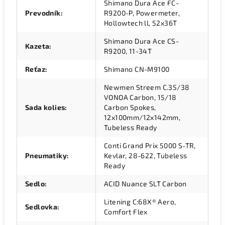
Shimano Dura Ace FC-
Prevodník
:
R9200-P, Powermeter,
Hollowtech ll, 52x36T
Shimano Dura Ace CS-
Kazeta
:
R9200, 11-34T
Reťaz
:
Shimano CN-M9100
Newmen Streem C.35/38
VONOA Carbon, 15/18
Sada kolies
:
Carbon Spokes,
12x100mm/12x142mm,
Tubeless Ready
Conti Grand Prix 5000 S-TR,
Pneumatiky
:
Kevlar, 28-622, Tubeless
Ready
Sedlo
:
ACID Nuance SLT Carbon
Litening C:68X® Aero,
Sedlovka
:
Comfort Flex