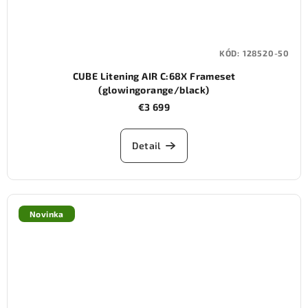
KÓD:
128520-50
CUBE Litening AIR C:68X Frameset
(glowingorange/black)
€3 699
Detail
Novinka