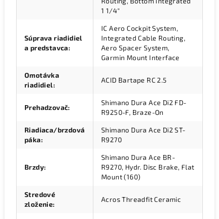
Routing, Bottom Integrated
1 1/4"
IC Aero Cockpit System,
Súprava riadidiel
Integrated Cable Routing,
a predstavca
:
Aero Spacer System,
Garmin Mount Interface
Omotávka
ACID Bartape RC 2.5
riadidiel
:
Shimano Dura Ace Di2 FD-
Prehadzovač
:
R9250-F, Braze-On
Riadiaca/brzdová
Shimano Dura Ace Di2 ST-
páka
:
R9270
Shimano Dura Ace BR-
Brzdy
:
R9270, Hydr. Disc Brake, Flat
Mount (160)
Stredové
Acros Threadfit Ceramic
zloženie
: