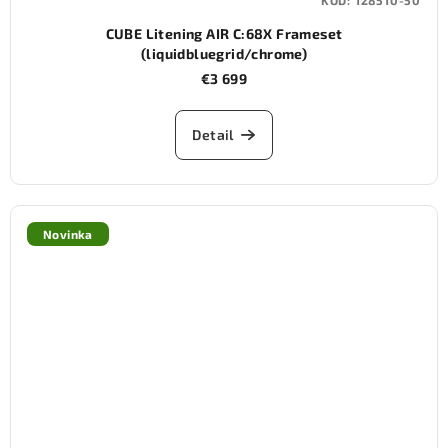
KÓD:
128510-50
CUBE Litening AIR C:68X Frameset
(liquidbluegrid/chrome)
€3 699
Detail
Novinka