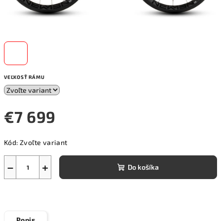
VEĽKOSŤ RÁMU
€7 699
Jednotková
Kód:
Zvoľte variant
cena:
−
+
Do košíka
Popis