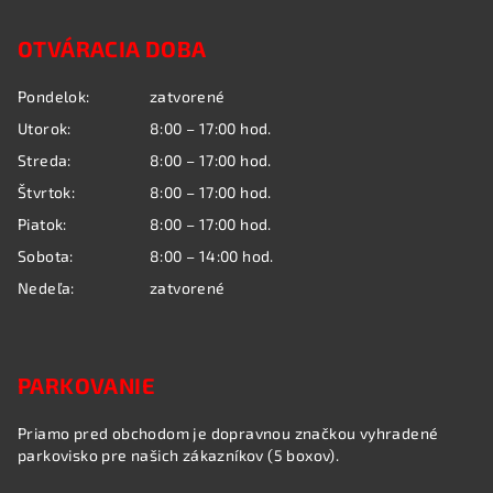
á
OTVÁRACIA DOBA
p
ä
Pondelok:
zatvorené
t
Utorok:
8:00 – 17:00 hod.
i
Streda:
8:00 – 17:00 hod.
e
Štvrtok:
8:00 – 17:00 hod.
Piatok:
8:00 – 17:00 hod.
Sobota:
8:00 – 14:00 hod.
Nedeľa:
zatvorené
PARKOVANIE
Priamo pred obchodom je dopravnou značkou vyhradené
parkovisko pre našich zákazníkov (5 boxov).