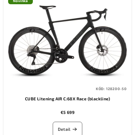
Novinka
KÓD:
128200-50
CUBE Litening AIR C:68X Race (blackline)
€5 699
Detail