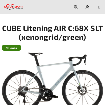
Prejsť
na
obsah
Hľadať
Prihláseni
CUBE Litening AIR C:68X SLT
(xenongrid/green)
Novinka