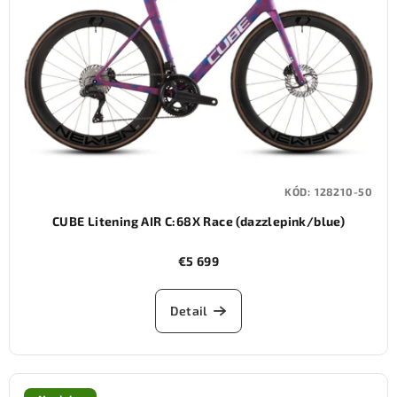
KÓD:
128210-50
CUBE Litening AIR C:68X Race (dazzlepink/blue)
€5 699
Detail