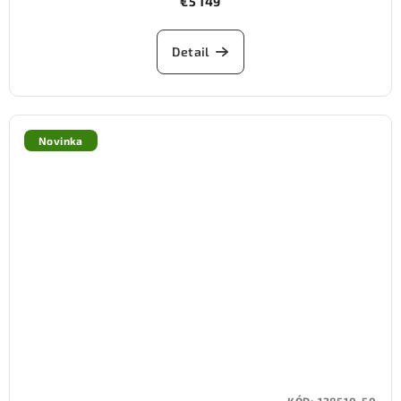
€5 149
Detail
Novinka