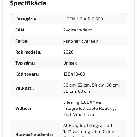
Špecifikácia
Kategória
:
LITENING AIR C:68X
EAN
:
Zvoľte variant
Farba
:
xenongrid/green
Rok modelu
:
2026
Typ rámu
:
Unisex
Kód tovaru
:
128410-60
50 cm, 52 cm, 54 cm, 56 cm,
Veľkosti
:
58 cm, 60 cm
Litening C:68X® Air,
Vidlica
:
Integrated Cable Routing,
Flat Mount Disc
ACROS, Top Integrated 1
1/2" w/ Integrated Cable
Hlavové zloženie
: