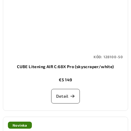
KÓD:
128100-50
CUBE Litening AIR C:68X Pro (skyscraper/white)
€5 149
Detail
Novinka