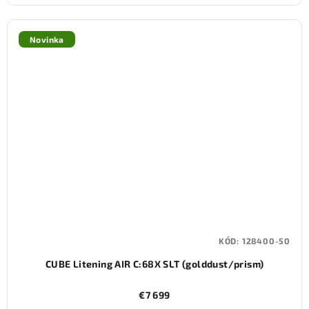
Novinka
KÓD:
128400-50
CUBE Litening AIR C:68X SLT (golddust/prism)
€7 699