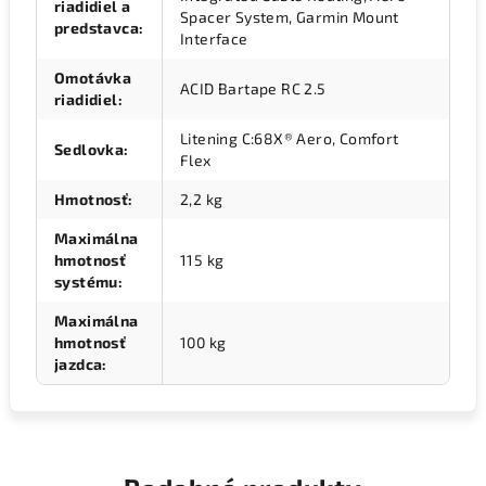
riadidiel a
Spacer System, Garmin Mount
predstavca
:
Interface
Omotávka
ACID Bartape RC 2.5
riadidiel
:
Litening C:68X® Aero, Comfort
Sedlovka
:
Flex
Hmotnosť
:
2,2 kg
Maximálna
hmotnosť
115 kg
systému
:
Maximálna
hmotnosť
100 kg
jazdca
: