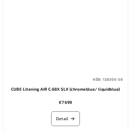
KÓD:
128300-50
CUBE Litening AIR C:68X SLX (chromeblue/ liquidblue)
€7 699
Detail