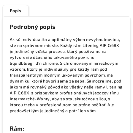
Popis
Podrobný popis
Ak sú individualita a optimálny výkon nevyhnutnosťou,
ste na správnom mieste. Každý rám Litening AIR C:68X
je jedinečný vďaka procesu, ktorý používame na
vytvorenie úžasného lakovaného povrchu
liquidbluegrid'n'chrome. S chrómovaným mriežkovým
vzorom, ktorý je individuálny pre každý rám pod
transparentným modrým lakovaným povrchom, má
dynamiku, ktorá hovorí sama za seba. Samozrejme, pod
lakom má rovnaký pôvod ako všetky naše rámy Litening
AIR C:68X, s príspevkom profesionálnych jazdcov tímu
Intermarché-Wanty, aby sa stal skutočnou silou, s
ktorou treba v profesionálnom pelotóne počítať. Ale
predovšetkým je jedinečný a patrí len vám.
Rám: