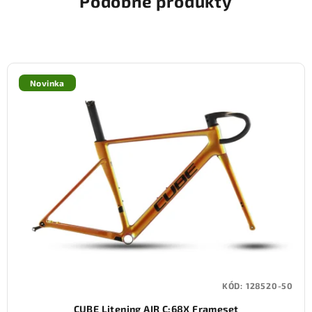
Podobné produkty
Novinka
KÓD:
128520-50
CUBE Litening AIR C:68X Frameset