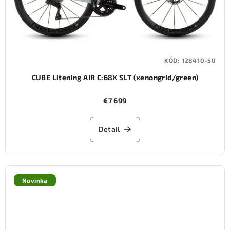
KÓD:
128410-50
CUBE Litening AIR C:68X SLT (xenongrid/green)
€7 699
Detail
Novinka