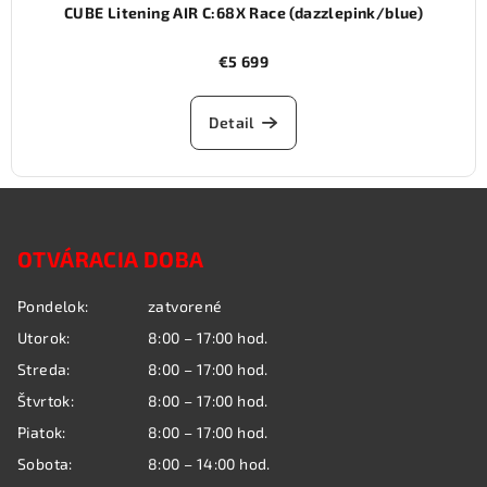
CUBE Litening AIR C:68X Race (dazzlepink/blue)
€5 699
Detail
Z
á
OTVÁRACIA DOBA
p
ä
Pondelok:
zatvorené
t
Utorok:
8:00 – 17:00 hod.
i
Streda:
8:00 – 17:00 hod.
e
Štvrtok:
8:00 – 17:00 hod.
Piatok:
8:00 – 17:00 hod.
Sobota:
8:00 – 14:00 hod.