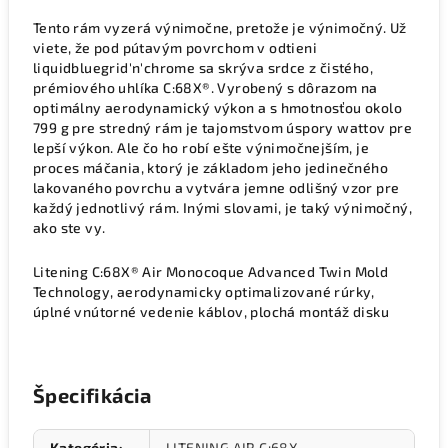
Tento rám vyzerá výnimočne, pretože je výnimočný. Už
viete, že pod pútavým povrchom v odtieni
liquidbluegrid'n'chrome sa skrýva srdce z čistého,
prémiového uhlíka C:68X®. Vyrobený s dôrazom na
optimálny aerodynamický výkon a s hmotnosťou okolo
799 g pre stredný rám je tajomstvom úspory wattov pre
lepší výkon. Ale čo ho robí ešte výnimočnejším, je
proces máčania, ktorý je základom jeho jedinečného
lakovaného povrchu a vytvára jemne odlišný vzor pre
každý jednotlivý rám. Inými slovami, je taký výnimočný,
ako ste vy.
Litening C:68X® Air Monocoque Advanced Twin Mold
Technology, aerodynamicky optimalizované rúrky,
úplné vnútorné vedenie káblov, plochá montáž disku
Špecifikácia
Kategória
:
LITENING AIR C:68X