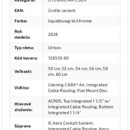
EAN
:
Zvoľte variant
Farba
:
liquidbluegrid/chrome
Rok
2026
modelu
:
Typ rámu
:
Unisex
Kód tovaru
:
128510-60
50 cm, 52 cm, 54 cm, 56 cm, 58
Veľkosti
:
cm, 60 cm
Litening C:68X® Air, Integrated
Vidlica
:
Cable Routing, Flat Mount Disc
ACROS, Top Integrated 1 1/2" w/
Hlavové
Integrated Cable Routing, Bottom
zloženie
:
Integrated 1 1/4"
IC Aero Cockpit System,
Súprava
Integrated Cable Routing, Aero