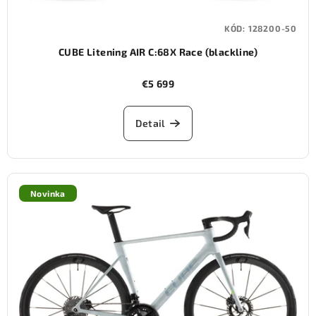
KÓD:
128200-50
CUBE Litening AIR C:68X Race (blackline)
€5 699
Detail
Novinka