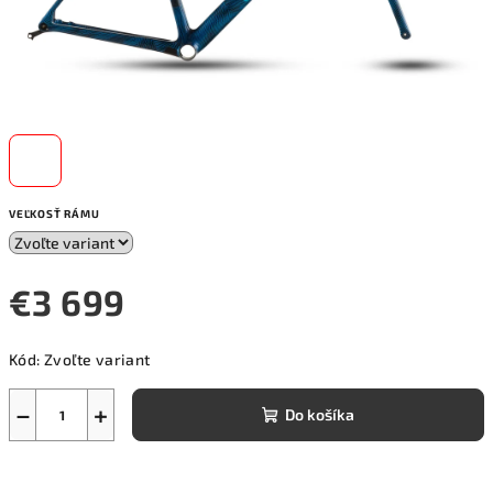
VEĽKOSŤ RÁMU
€3 699
Jednotková
Kód:
Zvoľte variant
cena:
−
+
Do košíka