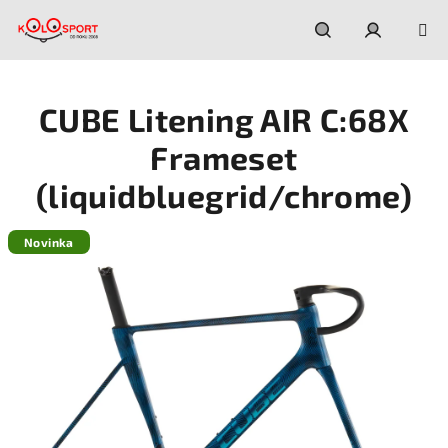
Prejsť
na
obsah
Hľadať
Prihláseni
CUBE Litening AIR C:68X
Frameset
(liquidbluegrid/chrome)
Novinka