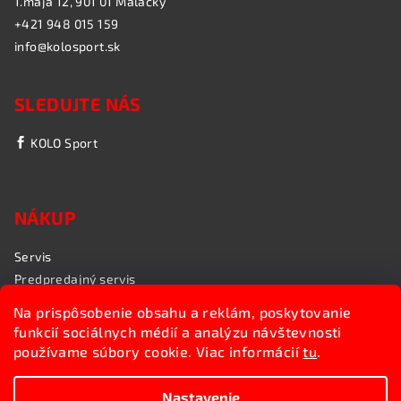
1.mája 12, 901 01 Malacky
+421 948 015 159
info@kolosport.sk
SLEDUJTE NÁS
KOLO Sport
NÁKUP
Servis
Predpredajný servis
Garančný servis
Na prispôsobenie obsahu a reklám, poskytovanie
Rozvoz bicyklov
funkcií sociálnych médií a analýzu návštevnosti
Poradenstvo
používame súbory cookie. Viac informácií
tu
.
My sme KOLO Sport
Nastavenie