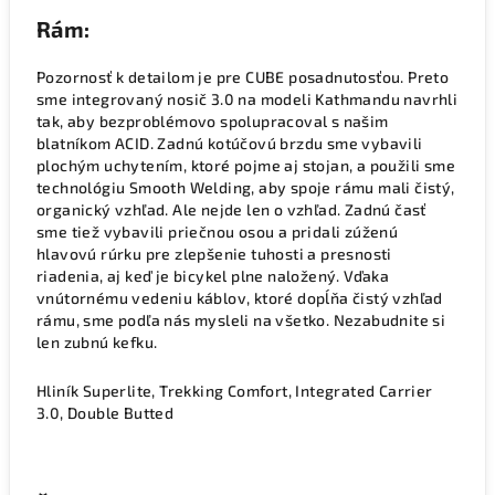
Rám:
Pozornosť k detailom je pre CUBE posadnutosťou. Preto
sme integrovaný nosič 3.0 na modeli Kathmandu navrhli
tak, aby bezproblémovo spolupracoval s našim
blatníkom ACID. Zadnú kotúčovú brzdu sme vybavili
plochým uchytením, ktoré pojme aj stojan, a použili sme
technológiu Smooth Welding, aby spoje rámu mali čistý,
organický vzhľad. Ale nejde len o vzhľad. Zadnú časť
sme tiež vybavili priečnou osou a pridali zúženú
hlavovú rúrku pre zlepšenie tuhosti a presnosti
riadenia, aj keď je bicykel plne naložený. Vďaka
vnútornému vedeniu káblov, ktoré dopĺňa čistý vzhľad
rámu, sme podľa nás mysleli na všetko. Nezabudnite si
len zubnú kefku.
Hliník Superlite, Trekking Comfort, Integrated Carrier
3.0, Double Butted