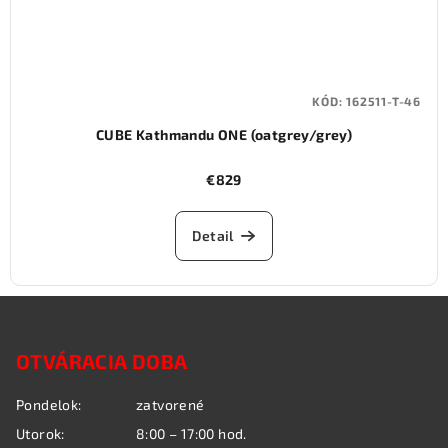
KÓD:
162511-T-46
CUBE Kathmandu ONE (oatgrey/grey)
€829
Detail
Z
á
OTVÁRACIA DOBA
p
ä
Pondelok:
zatvorené
t
Utorok:
8:00 – 17:00 hod.