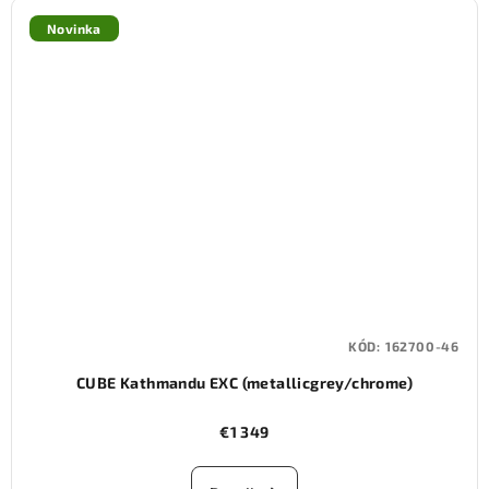
Novinka
KÓD:
162700-46
CUBE Kathmandu EXC (metallicgrey/chrome)
€1 349