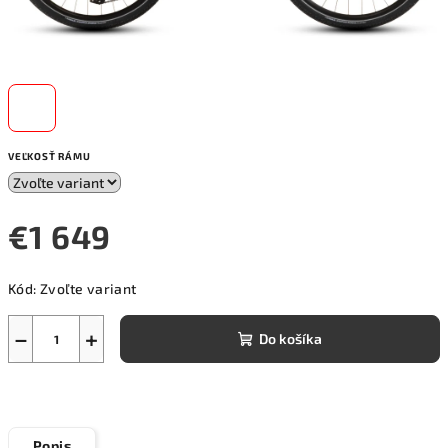
VEĽKOSŤ RÁMU
€1 649
Jednotková
Kód:
Zvoľte variant
cena:
−
+
Do košíka
Popis