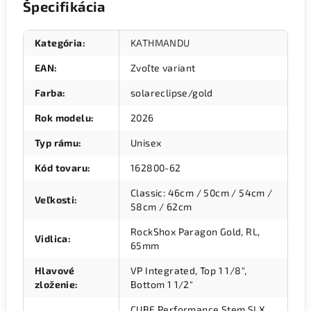
Špecifikácia
Kategória
:
KATHMANDU
EAN
:
Zvoľte variant
Farba
:
solareclipse/gold
Rok modelu
:
2026
Typ rámu
:
Unisex
Kód tovaru
:
162800-62
Classic: 46cm / 50cm / 54cm /
Veľkosti
:
58cm / 62cm
RockShox Paragon Gold, RL,
Vidlica
:
65mm
Hlavové
VP Integrated, Top 1 1/8",
zloženie
:
Bottom 1 1/2"
CUBE Performance Stem SLX,