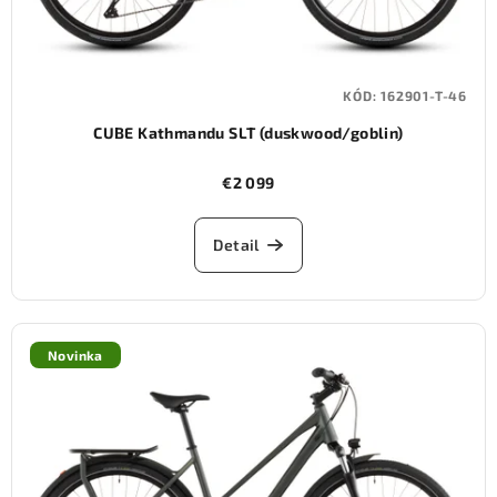
KÓD:
162901-T-46
CUBE Kathmandu SLT (duskwood/goblin)
€2 099
Detail
Novinka