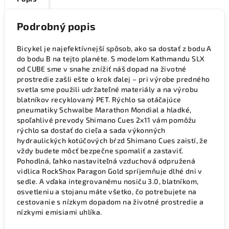
Podrobný popis
Bicykel je najefektívnejší spôsob, ako sa dostať z bodu A
do bodu B na tejto planéte. S modelom Kathmandu SLX
od CUBE sme v snahe znížiť náš dopad na životné
prostredie zašli ešte o krok ďalej – pri výrobe predného
svetla sme použili udržateľné materiály a na výrobu
blatníkov recyklovaný PET. Rýchlo sa otáčajúce
pneumatiky Schwalbe Marathon Mondial a hladké,
spoľahlivé prevody Shimano Cues 2x11 vám pomôžu
rýchlo sa dostať do cieľa a sada výkonných
hydraulických kotúčových bŕzd Shimano Cues zaistí, že
vždy budete môcť bezpečne spomaliť a zastaviť.
Pohodlná, ľahko nastaviteľná vzduchová odpružená
vidlica RockShox Paragon Gold spríjemňuje dlhé dni v
sedle. A vďaka integrovanému nosiču 3.0, blatníkom,
osvetleniu a stojanu máte všetko, čo potrebujete na
cestovanie s nízkym dopadom na životné prostredie a
nízkymi emisiami uhlíka.