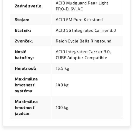
ACID Mudguard Rear Light
Zadné svetlo
:
PRO-D, 6V, AC
Stojan
:
ACID FM Pure Kickstand
Blatník
:
ACID 56 Integrated Carrier 3.0
Zvonček
:
Reich Cycle Bells Ringsound
Nosič
ACID Integrated Carrier 3.0,
batožiny
:
CUBE Adapter Compatible
Hmotnosť
:
15,5 kg
Maximálna
hmotnosť
140 kg
systému
:
Maximálna
hmotnosť
100 kg
jazdca
: