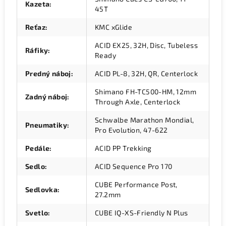
Kazeta
:
45T
Reťaz
:
KMC xGlide
ACID EX25, 32H, Disc, Tubeless
Ráfiky
:
Ready
Predný náboj
:
ACID PL-8, 32H, QR, Centerlock
Shimano FH-TC500-HM, 12mm
Zadný náboj
:
Through Axle, Centerlock
Schwalbe Marathon Mondial,
Pneumatiky
:
Pro Evolution, 47-622
Pedále
:
ACID PP Trekking
Sedlo
:
ACID Sequence Pro 170
CUBE Performance Post,
Sedlovka
:
27.2mm
Svetlo
:
CUBE IQ-XS-Friendly N Plus