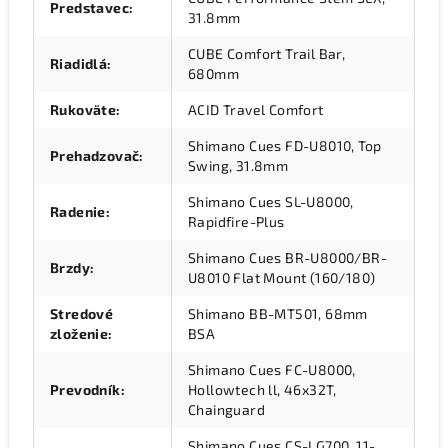
Predstavec
:
31.8mm
CUBE Comfort Trail Bar,
Riadidlá
:
680mm
Rukoväte
:
ACID Travel Comfort
Shimano Cues FD-U8010, Top
Prehadzovač
:
Swing, 31.8mm
Shimano Cues SL-U8000,
Radenie
:
Rapidfire-Plus
Shimano Cues BR-U8000/BR-
Brzdy
:
U8010 Flat Mount (160/180)
Stredové
Shimano BB-MT501, 68mm
zloženie
:
BSA
Shimano Cues FC-U8000,
Prevodník
:
Hollowtech ll, 46x32T,
Chainguard
Shimano Cues CS-LG700, 11-