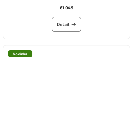
€1 049
Detail
Novinka