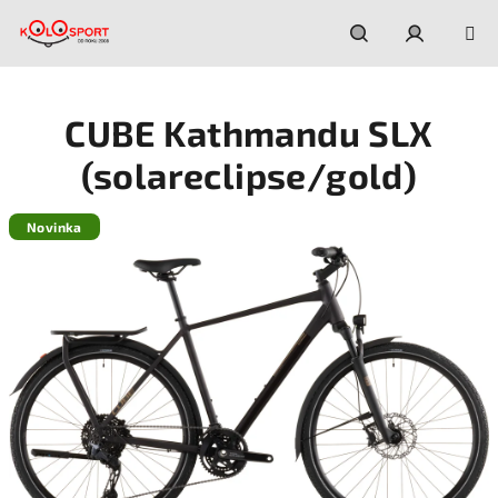
Prejsť
na
obsah
Hľadať
Prihláseni
CUBE Kathmandu SLX
(solareclipse/gold)
Novinka