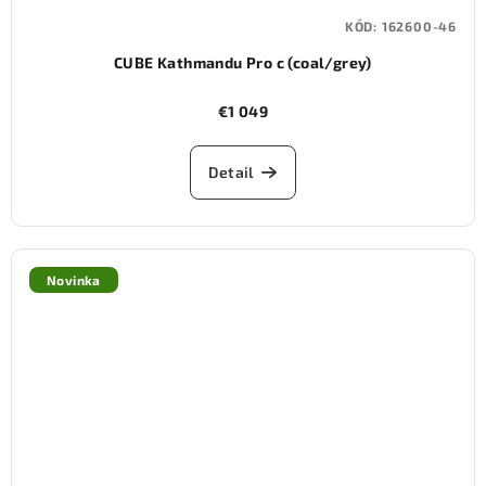
KÓD:
162600-46
CUBE Kathmandu Pro c (coal/grey)
€1 049
Detail
Novinka