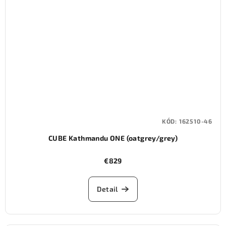
KÓD:
162510-46
CUBE Kathmandu ONE (oatgrey/grey)
€829
Detail