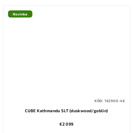
Novinka
KÓD:
162900-46
CUBE Kathmandu SLT (duskwood/goblin)
€2 099