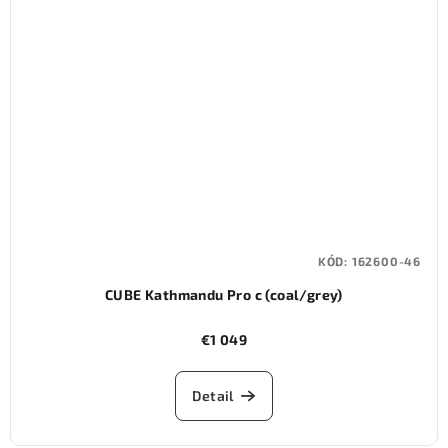
KÓD:
162600-46
CUBE Kathmandu Pro c (coal/grey)
€1 049
Detail