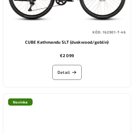
KÓD:
162901-T-46
CUBE Kathmandu SLT (duskwood/goblin)
€2 099
Detail
Novinka