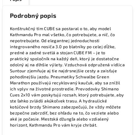
Podrobný popis
Konštrukčný tím CUBE sa postaral o to, aby model
Kathmandu Pro mal všetko, čo potrebujete, a nič, čo
nepotrebujete. Od elegantnej jednoduchosti
integrovaného nosiča 3.0 po blatníky po celej dĺžke,
predné a zadné svetlá a stojan CUBE FM – je to
praktický spoločník na každý deň, ktorý je dostatočne
odolný aj na dlhšie výlety. Vzduchová odpružená vidlica
Suntour zjemňuje aj tie najdrsnejšie cesty a zaisťuje
pohodlnejšiu jazdu. Pneumatiky Schwalbe Green
Marathon používajú recyklovaný kaučuk, aby sa znížil
ich vplyv na životné prostredie. Prevodovky Shimano
Cues 2x10 vám poskytujú rozsah, ktorý potrebujete, aby
ste ľahko zvládli akúkoľvek trasu. A hydraulické
kotúčové brzdy Shimano zabezpečujú, že vždy môžete
bezpečne zabrzdiť, bez ohľadu na to, čo veziete alebo
aké je počasie. Mestská džungľa alebo vzdialený
horizont, Kathmandu Pro vám kryje chrbát.