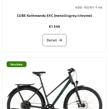
KÓD:
162701-T-46
CUBE Kathmandu EXC (metallicgrey/chrome)
€1 349
Detail
Novinka