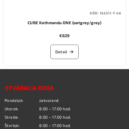
KÓD:
162511-T-46
CUBE Kathmandu ONE (oatgrey/grey)
€829
Detail
Z
á
OTVÁRACIA DOBA
p
ä
Pondelok:
zatvorené
t
Utorok:
8:00 – 17:00 hod.
i
Streda:
8:00 – 17:00 hod.
e
Štvrtok:
8:00 – 17:00 hod.