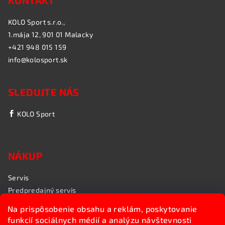
KONTAKT
KOLO Sport s.r.o.,
1.mája 12, 901 01 Malacky
+421 948 015 159
info@kolosport.sk
SLEDUJTE NÁS
KOLO Sport
NÁKUP
Servis
Predpredajný servis
Garančný servis
Na prispôsobenie obsahu a reklám, poskytovanie
Rozvoz bicyklov
funkcií sociálnych médií a analýzu návštevnosti