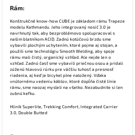
Rám:
Konštrukčné know-how CUBE je základom rámu Trapeze
modelu Kathmandu. Jeho integrovaný nosič 3.0 je
navrhnutý tak, aby bezproblémovo spolupracoval s
našim blatníkom ACID. Zadnú kotúčovú brzdu sme
vybavili plochým uchytením, ktoré pojme aj stojan, a
použili sme technológiu Smooth Welding, aby spoje
rámu mali čistý, organický vzhľad. Ale nejde len o
vzhľad. Zadnú časť sme vybavili priečnou osou a pridali
zúženú hlavovú rúrku pre väčšiu tuhosť a presnosť
riadenia, aj keď je bicykel plne naložený. Vďaka
vnútornému vedeniu káblov, ktoré dopĺňa čisté línie
rámu, sme naozaj mysleli na všetko. Nezabudnite si len
zubnú kefku.
Hliník Superlite, Trekking Comfort, Integrated Carrier
3.0, Double Butted