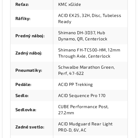
Reťaz
:
KMC xGlide
ACID EX25, 32H, Disc, Tubeless
Ráfiky
:
Ready
Shimano DH-3D37, Hub
Predný náboj
:
Dynamo, QR, Centerlock
Shimano FH-TC500-HM, 12mm
Zadný náboj
:
Through Axle, Centerlock
Schwalbe Marathon Green,
Pneumatiky
:
Perf, 47-622
Pedále
:
ACID PP Trekking
Sedlo
:
ACID Sequence Pro 170
CUBE Performance Post,
Sedlovka
:
27.2mm
ACID Mudguard Rear Light
Zadné svetlo
:
PRO-D, 6V, AC