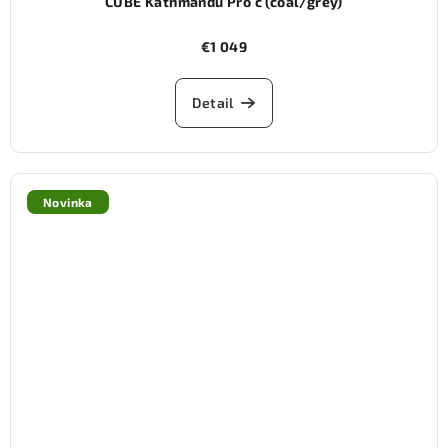
CUBE Kathmandu Pro c (coal/grey)
€1 049
Detail
Novinka