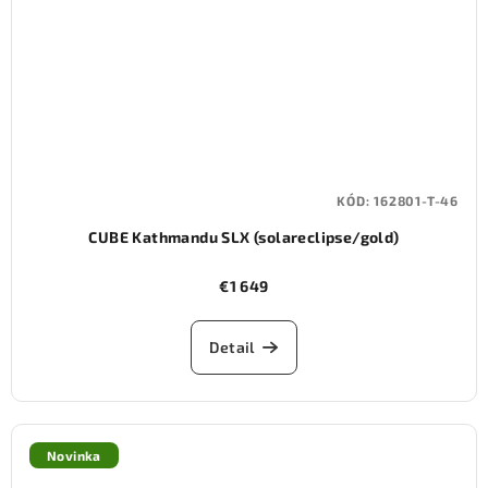
KÓD:
162801-T-46
CUBE Kathmandu SLX (solareclipse/gold)
€1 649
Detail
Novinka