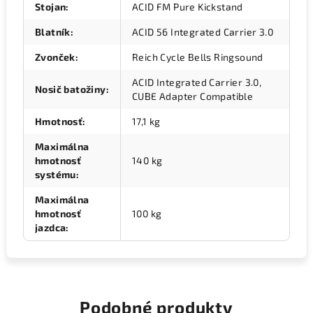
Stojan
:
ACID FM Pure Kickstand
Blatník
:
ACID 56 Integrated Carrier 3.0
Zvonček
:
Reich Cycle Bells Ringsound
ACID Integrated Carrier 3.0,
Nosič batožiny
:
CUBE Adapter Compatible
Hmotnosť
:
17,1 kg
Maximálna
hmotnosť
140 kg
systému
:
Maximálna
hmotnosť
100 kg
jazdca
:
Podobné produkty