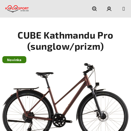
Prejsť
na
obsah
Hľadať
Prihláseni
CUBE Kathmandu Pro
(sunglow/prizm)
Novinka