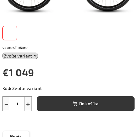
VEĽKOSŤ RÁMU
€1 049
Jednotková
Kód:
Zvoľte variant
cena:
−
+
Do košíka
Popis