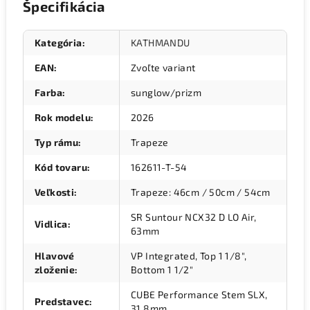
Špecifikácia
Kategória
:
KATHMANDU
EAN
:
Zvoľte variant
Farba
:
sunglow/prizm
Rok modelu
:
2026
Typ rámu
:
Trapeze
Kód tovaru
:
162611-T-54
Veľkosti
:
Trapeze: 46cm / 50cm / 54cm
SR Suntour NCX32 D LO Air,
Vidlica
:
63mm
Hlavové
VP Integrated, Top 1 1/8",
zloženie
:
Bottom 1 1/2"
CUBE Performance Stem SLX,
Predstavec
:
31.8mm