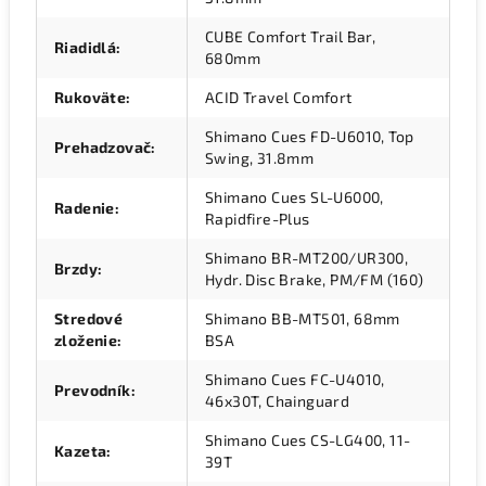
CUBE Comfort Trail Bar,
Riadidlá
:
680mm
Rukoväte
:
ACID Travel Comfort
Shimano Cues FD-U6010, Top
Prehadzovač
:
Swing, 31.8mm
Shimano Cues SL-U6000,
Radenie
:
Rapidfire-Plus
Shimano BR-MT200/UR300,
Brzdy
:
Hydr. Disc Brake, PM/FM (160)
Stredové
Shimano BB-MT501, 68mm
zloženie
:
BSA
Shimano Cues FC-U4010,
Prevodník
:
46x30T, Chainguard
Shimano Cues CS-LG400, 11-
Kazeta
:
39T