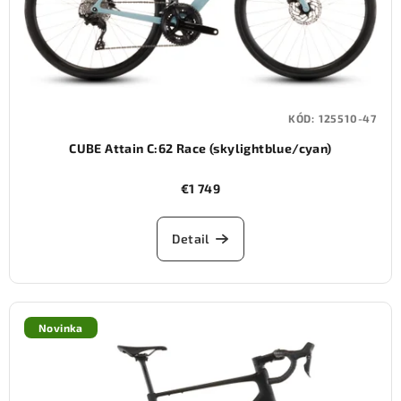
KÓD:
125510-47
CUBE Attain C:62 Race (skylightblue/cyan)
€1 749
Detail
Novinka