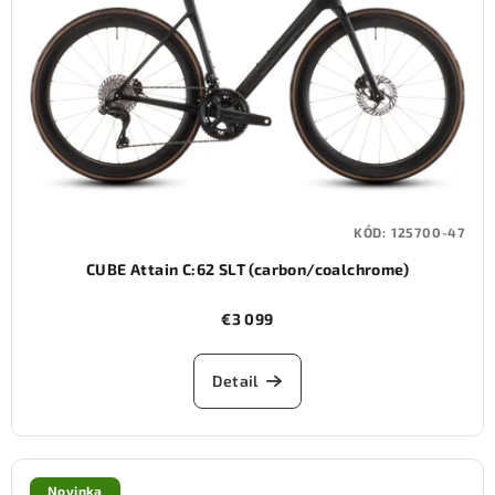
KÓD:
125700-47
CUBE Attain C:62 SLT (carbon/coalchrome)
€3 099
Detail
Novinka