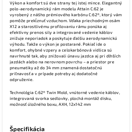
Výkon a komfort sú dve strany tej istej mince. Elegantný
polo-aerodynamický rám modelu Attain C:62 je
vyrobený z nášho prémiového karbónu C:62®, ktorý vám
pomôže prekĺznuť vzduchom. Vďaka priechodným osám
X12 a starostlivému profilovaniu rámu ponúka aj
efektívny prenos sily a integrované vedenie káblov
znižuje neporiadok a poskytuje ďalšiu aerodynamickú
výhodu. Takže o výkon je postarané. Pokiaľ ide o
komfort, ohybné vzpery a celokarbónová vidlica sú
navrhnuté tak, aby znižovali únavu jazdca aj pri dlhších
jazdách alebo na nerovnom povrchu – a priestor pre
pneumatiky až do 34 mm znamená dostatočnú
priľnavosť a v prípade potreby aj dodatočné
odpruženie.
Technológia C:62® Twin Mold, vnútorné vedenie káblov,
integrovaná svorka sedlovky, plochá montáž disku,
možnosť úložného boxu, AXH, 12x142 mm
Špecifikácia