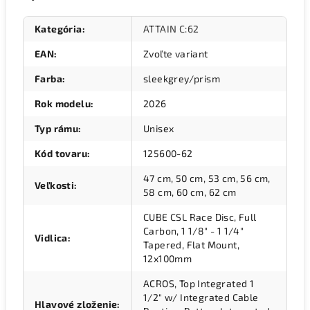
Kategória
:
ATTAIN C:62
EAN
:
Zvoľte variant
Farba
:
sleekgrey/prism
Rok modelu
:
2026
Typ rámu
:
Unisex
Kód tovaru
:
125600-62
47 cm, 50 cm, 53 cm, 56 cm,
Veľkosti
:
58 cm, 60 cm, 62 cm
CUBE CSL Race Disc, Full
Carbon, 1 1/8" - 1 1/4"
Vidlica
:
Tapered, Flat Mount,
12x100mm
ACROS, Top Integrated 1
1/2" w/ Integrated Cable
Hlavové zloženie
: