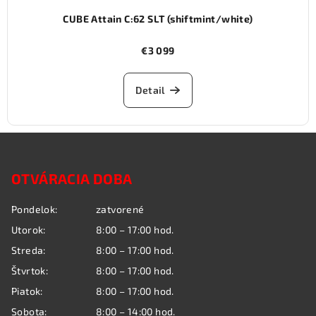
CUBE Attain C:62 SLT (shiftmint/white)
€3 099
Detail
Z
á
OTVÁRACIA DOBA
p
ä
Pondelok:
zatvorené
t
Utorok:
8:00 – 17:00 hod.
i
Streda:
8:00 – 17:00 hod.
e
Štvrtok:
8:00 – 17:00 hod.
Piatok:
8:00 – 17:00 hod.
Sobota:
8:00 – 14:00 hod.