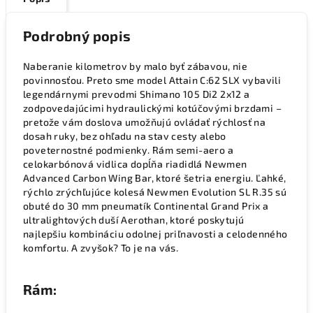
Podrobný popis
Naberanie kilometrov by malo byť zábavou, nie
povinnosťou. Preto sme model Attain C:62 SLX vybavili
legendárnymi prevodmi Shimano 105 Di2 2x12 a
zodpovedajúcimi hydraulickými kotúčovými brzdami –
pretože vám doslova umožňujú ovládať rýchlosť na
dosah ruky, bez ohľadu na stav cesty alebo
poveternostné podmienky. Rám semi-aero a
celokarbónová vidlica dopĺňa riadidlá Newmen
Advanced Carbon Wing Bar, ktoré šetria energiu. Ľahké,
rýchlo zrýchľujúce kolesá Newmen Evolution SL R.35 sú
obuté do 30 mm pneumatík Continental Grand Prix a
ultralightových duší Aerothan, ktoré poskytujú
najlepšiu kombináciu odolnej priľnavosti a celodenného
komfortu. A zvyšok? To je na vás.
Rám: