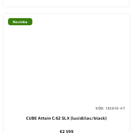
Novinka
KÓD:
125610-47
CUBE Attain C:62 SLX (lucidlilac/black)
€2 599