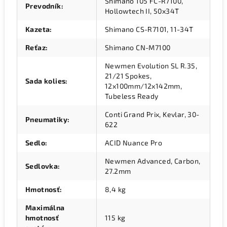
Shimano 105 FC-R7100,
Prevodník
:
Hollowtech II, 50x34T
Kazeta
:
Shimano CS-R7101, 11-34T
Reťaz
:
Shimano CN-M7100
Newmen Evolution SL R.35,
21/21 Spokes,
Sada kolies
:
12x100mm/12x142mm,
Tubeless Ready
Conti Grand Prix, Kevlar, 30-
Pneumatiky
:
622
Sedlo
:
ACID Nuance Pro
Newmen Advanced, Carbon,
Sedlovka
:
27.2mm
Hmotnosť
:
8,4 kg
Maximálna
hmotnosť
115 kg