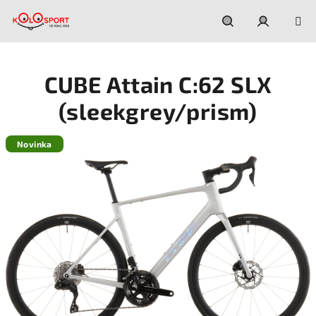
Prejsť
na
obsah
Hľadať
Prihláseni
CUBE Attain C:62 SLX
(sleekgrey/prism)
Novinka