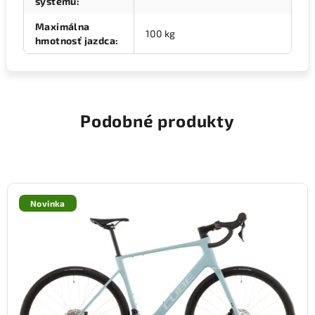
systému
:
Maximálna
100 kg
hmotnosť jazdca
:
Podobné produkty
Novinka