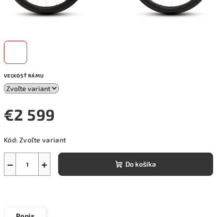
VEĽKOSŤ RÁMU
€2 599
Jednotková
Kód:
Zvoľte variant
cena:
−
+
Do košíka
Popis