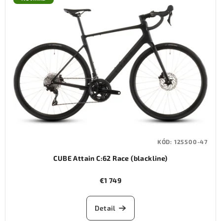
KÓD:
125500-47
CUBE Attain C:62 Race (blackline)
€1 749
Detail