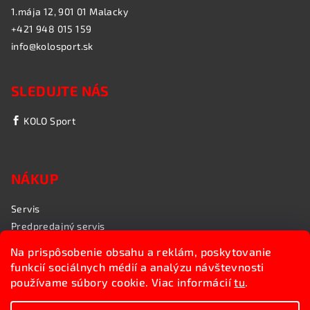
1.mája 12, 901 01 Malacky
+421 948 015 159
info@kolosport.sk
SLEDUJTE NÁS
KOLO Sport
NÁKUP
Servis
Predpredajný servis
Garančný servis
Na prispôsobenie obsahu a reklám, poskytovanie
Rozvoz bicyklov
funkcií sociálnych médií a analýzu návštevnosti
Poradenstvo
používame súbory cookie. Viac informácií
tu
.
My sme KOLO Sport