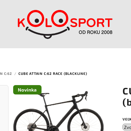
N C:62
/
CUBE ATTAIN C:62 RACE (BLACKLINE)
C
Novinka
(
VEĽ