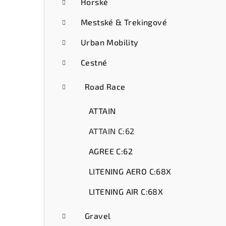
ý
Horské
p
Mestské & Trekingové
a
Urban Mobility
n
Cestné
e
Road Race
l
ATTAIN
ATTAIN C:62
AGREE C:62
LITENING AERO C:68X
LITENING AIR C:68X
Gravel