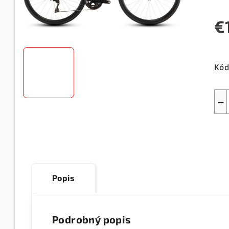
€
Jed
cen
Kód
−
Popis
Podrobný popis