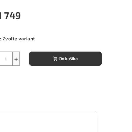
1 749
notková
a:
:
Zvoľte variant
+
Do košíka