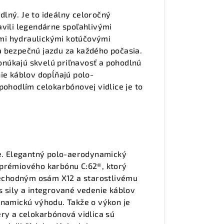
odlný. Je to ideálny celoročný
avili legendárne spoľahlivými
mi hydraulickými kotúčovými
a bezpečnú jazdu za každého počasia.
núkajú skvelú priľnavosť a pohodlnú
ie káblov dopĺňajú polo-
pohodlím celokarbónovej vidlice je to
ce. Elegantný polo-aerodynamický
 prémiového karbónu C:62®, ktorý
echodným osám X12 a starostlivému
s sily a integrované vedenie káblov
ynamickú výhodu. Takže o výkon je
ery a celokarbónová vidlica sú