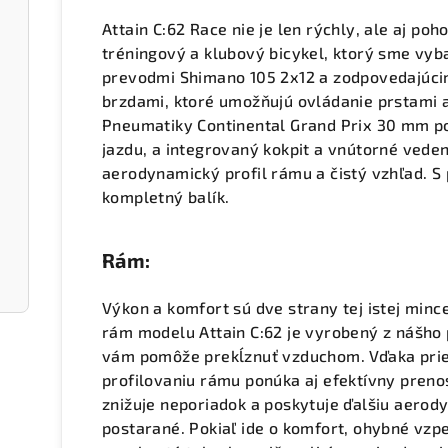
Attain C:62 Race nie je len rýchly, ale aj poh
tréningový a klubový bicykel, ktorý sme vyb
prevodmi Shimano 105 2x12 a zodpovedajúci
brzdami, ktoré umožňujú ovládanie prstami 
Pneumatiky Continental Grand Prix 30 mm po
jazdu, a integrovaný kokpit a vnútorné veden
aerodynamický profil rámu a čistý vzhľad. S 
kompletný balík.
Rám:
Výkon a komfort sú dve strany tej istej min
rám modelu Attain C:62 je vyrobený z nášho
vám pomôže prekĺznuť vzduchom. Vďaka pri
profilovaniu rámu ponúka aj efektívny preno
znižuje neporiadok a poskytuje ďalšiu aerod
postarané. Pokiaľ ide o komfort, ohybné vzp