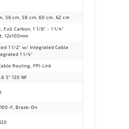
m, 56 cm, 58 cm, 60 cm, 62 cm
 Full Carbon, 1 1/8" - 1 1/4"
nt, 12x100mm
ted 1 1/2" w/ Integrated Cable
egrated 1 1/4"
able Routing, FPI-Link
.8 5° 120 NF
0
100-F, Braze-On
120