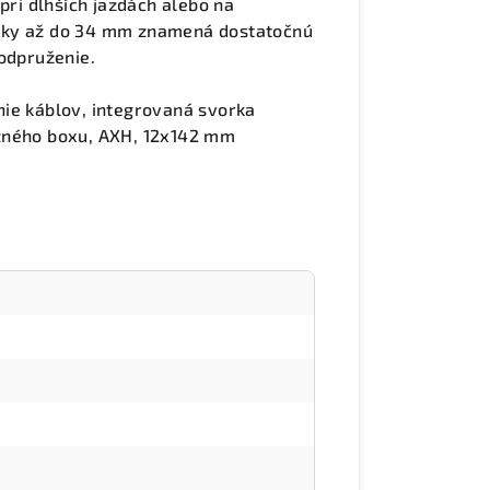
pri dlhších jazdách alebo na
iky až do 34 mm znamená dostatočnú
 odpruženie.
nie káblov, integrovaná svorka
ožného boxu, AXH, 12x142 mm