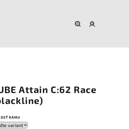
Hľadať
Prihlásenie
UBE Attain C:62 Race
blackline)
KOSŤ RÁMU