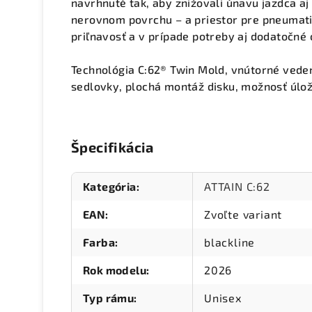
navrhnuté tak, aby znižovali únavu jazdca aj 
nerovnom povrchu – a priestor pre pneumat
priľnavosť a v prípade potreby aj dodatočné
Technológia C:62® Twin Mold, vnútorné vede
sedlovky, plochá montáž disku, možnosť úl
Špecifikácia
Kategória
:
ATTAIN C:62
EAN
:
Zvoľte variant
Farba
:
blackline
Rok modelu
:
2026
Typ rámu
:
Unisex