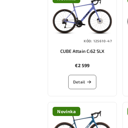
KÓD:
125610-47
CUBE Attain C:62 SLX
(lucidlilac/black)
€2 599
Detail
Novinka