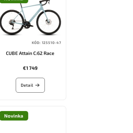
KÓD:
125510-47
CUBE Attain C:62 Race
(skylightblue/cyan)
€1 749
Detail
Novinka