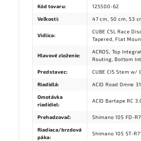
Kód tovaru
:
125500-62
Veľkosti
:
47 cm, 50 cm, 53 c
CUBE CSL Race Disc,
Vidlica
:
Tapered, Flat Mou
ACROS, Top Integra
Hlavové zloženie
:
Routing, Bottom Int
Predstavec
:
CUBE CIS Stem w/ C
Riadidlá
:
ACID Road Omne 31
Omotávka
ACID Bartape RC 3.
riadidiel
:
Prehadzovač
:
Shimano 105 FD-R7
Riadiaca/brzdová
Shimano 105 ST-R7
páka
: