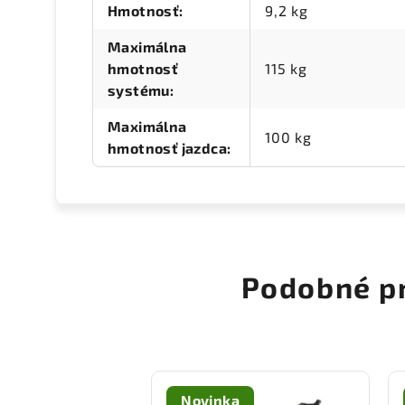
Hmotnosť
:
9,2 kg
Maximálna
hmotnosť
115 kg
systému
:
Maximálna
100 kg
hmotnosť jazdca
:
Podobné p
Novinka